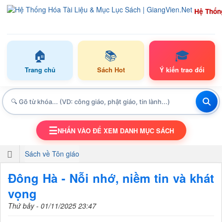
Hệ Thốn
🏠
📚
🎓
Trang chủ
Sách Hot
Ý kiến trao đổi
☰
NHẤN VÀO ĐỂ XEM DANH MỤC SÁCH
TOGGLE NAVIGATION
Sách về Tôn giáo
Đông Hà - Nỗi nhớ, niềm tin và khát
vọng
Thứ bảy - 01/11/2025 23:47