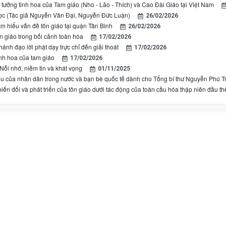
ư tưởng tinh hoa của Tam giáo (Nho - Lão - Thích) và Cao Đài Giáo tại Việt Nam
ọc (Tác giả Nguyễn Văn Đại, Nguyễn Đức Luận)
26/02/2026
ìm hiểu vấn đề tôn giáo tại quận Tân Bình
26/02/2026
n giáo trong bối cảnh toàn hóa
17/02/2026
ánh đạo lời phật dạy trực chỉ đến giải thoát
17/02/2026
inh hoa của tam giáo
17/02/2026
Nỗi nhớ, niềm tin và khát vọng
01/11/2025
êu của nhân dân trong nước và bạn bè quốc tế dành cho Tổng bí thư Nguyễn Phú T
ến đổi và phát triển của tôn giáo dưới tác động của toàn cầu hóa thập niên đầu th