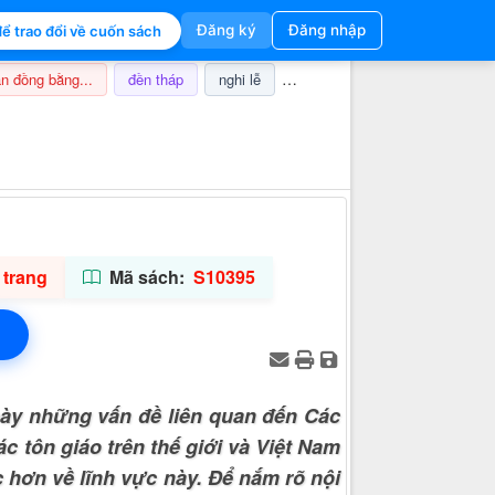
Đăng ký
Đăng nhập
ể trao đổi về cuốn sách
n đồng bằng...
đền tháp
nghi lễ
champa
thuế
ảnh hưở
Thông tin hỗ trợ
 trang
Mã sách:
S10395
 bày những vấn đề liên quan đến Các
ác tôn giáo trên thế giới và Việt Nam
c hơn về lĩnh vực này. Để nắm rõ nội