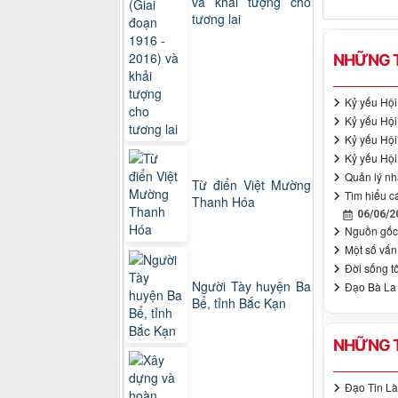
và khải tượng cho
tương lai
NHỮNG T
Kỷ yếu Hội 
Kỷ yếu Hội
Kỷ yếu Hội
Kỷ yếu Hội
Quản lý nh
Từ điển Việt Mường
Tìm hiểu cá
Thanh Hóa
06/06/2
Nguồn gốc 
Một số vấn 
Đời sống t
Người Tày huyện Ba
Đạo Bà La
Bể, tỉnh Bắc Kạn
NHỮNG T
Đạo Tin Là