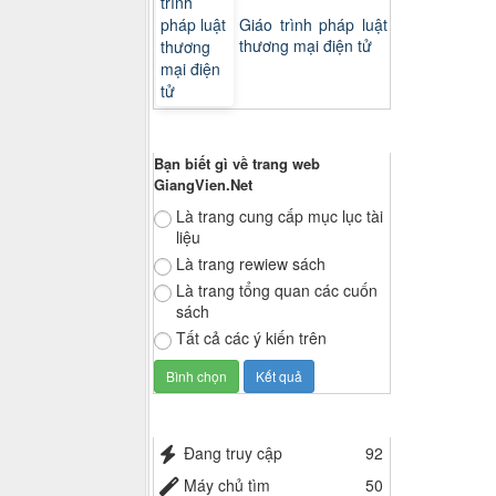
Giáo trình pháp luật
thương mại điện tử
Thăm dò ý kiến
Bạn biết gì về trang web
GiangVien.Net
Là trang cung cấp mục lục tài
liệu
Là trang rewiew sách
Là trang tổng quan các cuốn
sách
Tất cả các ý kiến trên
Thống kê truy cập
Đang truy cập
92
Máy chủ tìm
50