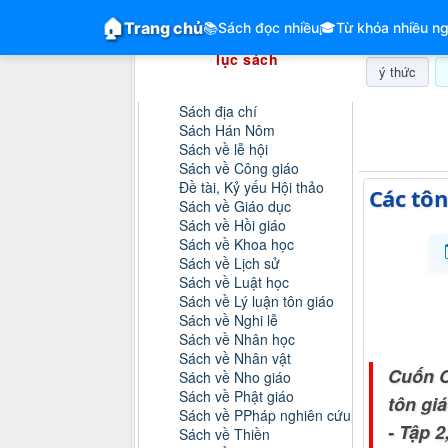
GiangVien.Net - Hệ thống hóa tài liệu &
🏠
Trang chủ
📚
Sách đọc nhiều
🎓
Từ khóa nhiều ng
Hệ thống hóa tài liệu & mục
lục sách
ý thức
Danh mục sách
Sách địa chí
Thứ bảy, 0
Sách Hán Nôm
Sách về lễ hội
Sách về Công giáo
Đề tài, Kỷ yếu Hội thảo
Các tôn
Sách về Giáo dục
Sách về Hồi giáo
Sách về Khoa học
Sách về Lịch sử
Sách về Luật học
Sách về Lý luận tôn giáo
Sách về Nghi lễ
Sách về Nhân học
Sách về Nhân vật
Cuốn C
Sách về Nho giáo
Sách về Phật giáo
tôn giá
Sách về PPháp nghiên cứu
- Tập 
Sách về Thiền