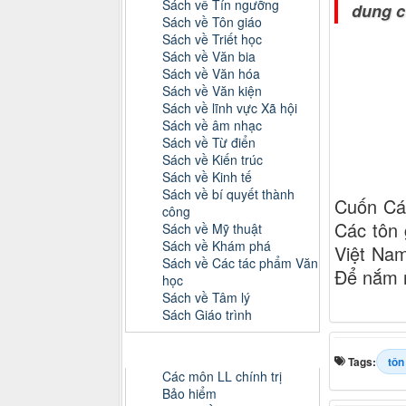
Sách về Tín ngưỡng
dung c
Sách về Tôn giáo
Sách về Triết học
Sách về Văn bia
Sách về Văn hóa
Sách về Văn kiện
Sách về lĩnh vực Xã hội
Sách về âm nhạc
Sách về Từ điển
Sách về Kiến trúc
Sách về Kinh tế
Sách về bí quyết thành
Cuốn Các
công
Các tôn 
Sách về Mỹ thuật
Sách về Khám phá
Việt Nam
Sách về Các tác phẩm Văn
Để nắm r
học
Sách về Tâm lý
Sách Giáo trình
Danh mục Tiểu luận, Đồ án
Tags:
tôn
Các môn LL chính trị
Bảo hiểm