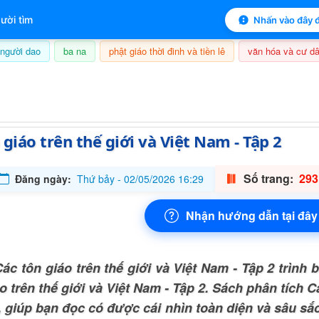
 mục lục sách
ười tìm
Nhấn vào đây đ
người dao
ba na
phật giáo thời đinh và tiền lê
văn hóa và cư dâ
8/08/2026, 23:38
 giáo trên thế giới và Việt Nam - Tập 2
Số trang:
293
Đăng ngày:
Thứ bảy - 02/05/2026 16:29
Nhận hướng dẫn tại đây
ác tôn giáo trên thế giới và Việt Nam - Tập 2 trình
o trên thế giới và Việt Nam - Tập 2. Sách phân tích C
2, giúp bạn đọc có được cái nhìn toàn diện và sâu sắ