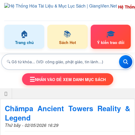
Hệ Thốn
🏠
📚
🎓
Trang chủ
Sách Hot
Ý kiến trao đổi
☰
NHẤN VÀO ĐỂ XEM DANH MỤC SÁCH
TOGGLE NAVIGATION
Chămpa Ancient Towers Reality &
Legend
Thứ bảy - 02/05/2026 16:29