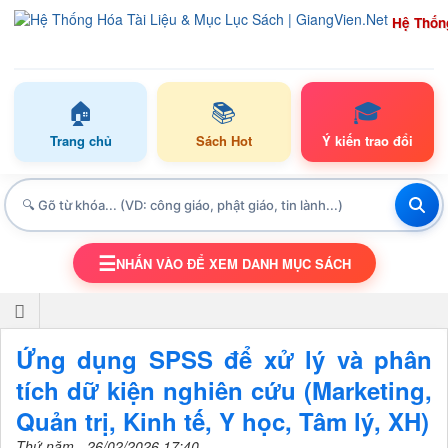
Hệ Thốn
🏠
📚
🎓
Trang chủ
Sách Hot
Ý kiến trao đổi
☰
NHẤN VÀO ĐỂ XEM DANH MỤC SÁCH
TOGGLE NAVIGATION
Ứng dụng SPSS để xử lý và phân
tích dữ kiện nghiên cứu (Marketing,
Quản trị, Kinh tế, Y học, Tâm lý, XH)
Thứ năm - 26/02/2026 17:40