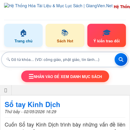
Hệ Thốn
🏠
📚
🎓
Trang chủ
Sách Hot
Ý kiến trao đổi
☰
NHẤN VÀO ĐỂ XEM DANH MỤC SÁCH
TOGGLE NAVIGATION
Sổ tay Kinh Dịch
Thứ bảy - 02/05/2026 16:29
Cuốn Sổ tay Kinh Dịch trình bày những vấn đề liên