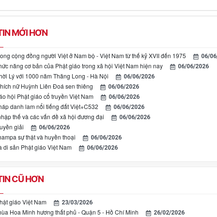
IN MỚI HƠN
rong cộng đồng người Việt ở Nam bộ - Việt Nam từ thế kỷ XVII đến 1975
06/06
 chức năng cơ bản của Phật giáo trong xã hội Việt Nam hiện nay
06/06/2026
thời Lý với 1000 năm Thăng Long - Hà Nội
06/06/2026
Thích nữ Huỳnh Liên Đoá sen thiêng
06/06/2026
áo hội Phật giáo cổ truyền Việt Nam
06/06/2026
háp danh lam nổi tiếng đất Việt+C532
06/06/2026
nhập thế và các vấn đề xã hội đương đại
06/06/2026
uyền giải
06/06/2026
ampa sự thật và huyền thoại
06/06/2026
à di sản Phật giáo Việt Nam
06/06/2026
IN CŨ HƠN
hật giáo Việt Nam
23/03/2026
hùa Hoa Minh hương thất phủ - Quận 5 - Hồ Chí Minh
26/02/2026