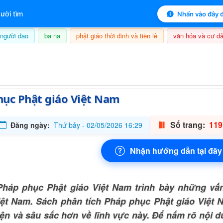
 mục lục sách
ười tìm
Nhấn vào đây đ
người dao
ba na
phật giáo thời đinh và tiền lê
văn hóa và cư dâ
8/08/2026, 01:30
hục Phật giáo Việt Nam
Số trang:
119
Đăng ngày:
Thứ bảy - 02/05/2026 16:29
Nhận hướng dẫn tại đây
háp phục Phật giáo Việt Nam trình bày những vấ
iệt Nam. Sách phân tích Pháp phục Phật giáo Việt 
iện và sâu sắc hơn về lĩnh vực này. Để nắm rõ nội d