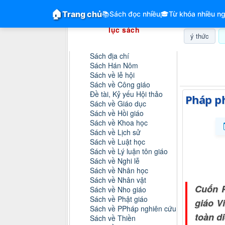
GiangVien.Net - Hệ thống hóa tài liệu &
🏠
Trang chủ
📚
Sách đọc nhiều
🎓
Từ khóa nhiều ng
Hệ thống hóa tài liệu & mục
lục sách
ý thức
Danh mục sách
Sách địa chí
Thứ bảy, 0
Sách Hán Nôm
Sách về lễ hội
Sách về Công giáo
Đề tài, Kỷ yếu Hội thảo
Pháp p
Sách về Giáo dục
Sách về Hồi giáo
Sách về Khoa học
Sách về Lịch sử
Sách về Luật học
Sách về Lý luận tôn giáo
Sách về Nghi lễ
Sách về Nhân học
Sách về Nhân vật
Cuốn P
Sách về Nho giáo
Sách về Phật giáo
giáo V
Sách về PPháp nghiên cứu
toàn d
Sách về Thiền