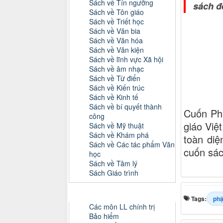
Sách về Tín ngưỡng
sách đ
Sách về Tôn giáo
Sách về Triết học
Sách về Văn bia
Sách về Văn hóa
Sách về Văn kiện
Sách về lĩnh vực Xã hội
Sách về âm nhạc
Sách về Từ điển
Sách về Kiến trúc
Sách về Kinh tế
Sách về bí quyết thành
Cuốn Phá
công
giáo Việ
Sách về Mỹ thuật
Sách về Khám phá
toàn diệ
Sách về Các tác phẩm Văn
cuốn sác
học
Sách về Tâm lý
Sách Giáo trình
Danh mục Tiểu luận, Đồ án
Tags:
phậ
Các môn LL chính trị
Bảo hiểm