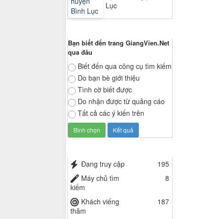
Lục
Thăm dò ý kiến
Bạn biết đến trang GiangVien.Net
qua đâu
Biết đến qua công cụ tìm kiếm
Do bạn bè giới thiệu
Tình cờ biết được
Do nhận được từ quảng cáo
Tất cả các ý kiến trên
Thống kê truy cập
Đang truy cập
195
Máy chủ tìm
8
kiếm
Khách viếng
187
thăm