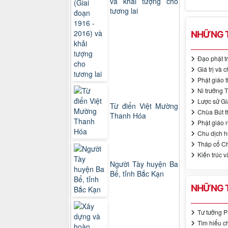
và khải tượng cho
tương lai
NHỮNG T
Đạo phật t
Giá trị và
Phật giáo 
Ni trưởng 
Lược sử Gi
Từ điển Việt Mường
Chùa Bút t
Thanh Hóa
Phật giáo 
Chu dịch h
Tháp cổ Ch
Kiến trúc v
Người Tày huyện Ba
Bể, tỉnh Bắc Kạn
NHỮNG T
Tư tưởng P
Tìm hiểu c