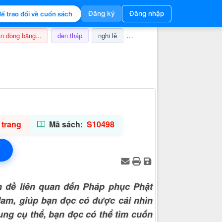
Đăng ký
Đăng nhập
ể trao đổi về cuốn sách
n đồng bằng...
đền tháp
nghi lễ
champa
thuế
ảnh hưở
Thông tin hỗ trợ
 trang
Mã sách:
S10498
n đề liên quan đến Pháp phục Phật
Nam, giúp bạn đọc có được cái nhìn
ung cụ thể, bạn đọc có thể tìm cuốn