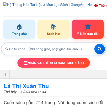
Hệ Thốn
🏠
📚
🎓
Trang chủ
Sách Hot
Ý kiến trao đổi
☰
NHẤN VÀO ĐỂ XEM DANH MỤC SÁCH
TOGGLE NAVIGATION
Lã Thị Xuân Thu
Thứ bảy - 28/09/2024 15:44
Cuốn sách gồm 214 trang. Nội dung cuốn sách đề