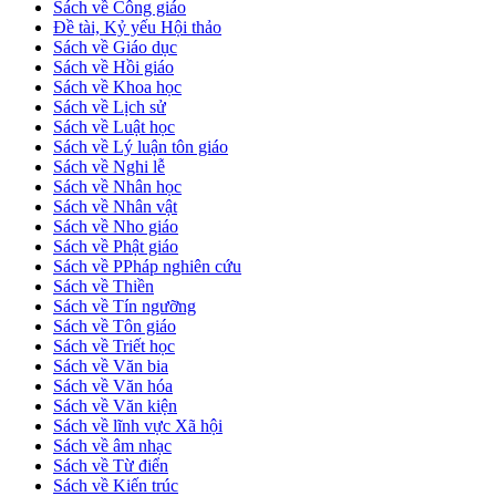
Sách về Công giáo
Đề tài, Kỷ yếu Hội thảo
Sách về Giáo dục
Sách về Hồi giáo
Sách về Khoa học
Sách về Lịch sử
Sách về Luật học
Sách về Lý luận tôn giáo
Sách về Nghi lễ
Sách về Nhân học
Sách về Nhân vật
Sách về Nho giáo
Sách về Phật giáo
Sách về PPháp nghiên cứu
Sách về Thiền
Sách về Tín ngưỡng
Sách về Tôn giáo
Sách về Triết học
Sách về Văn bia
Sách về Văn hóa
Sách về Văn kiện
Sách về lĩnh vực Xã hội
Sách về âm nhạc
Sách về Từ điển
Sách về Kiến trúc