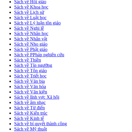
Sách về Hồi giáo
Sách về Khoa học
Sách về Lịch sử
Sách về Luật học
Sách về Lý luận tôn giáo
Sách về Nghi lễ
Sách về Nhân học
Sách về Nhân vật
Sách về Nho giáo
Sách về Phật giáo
Sách về PPháp nghiên cứu
Sách về Thiền
Sách về Tín ngưỡng
Sách về Tôn giáo
Sách về Triết học
Sách về Văn bia
Sách về Văn hóa
Sách về Văn kiện
Sách về lĩnh vực Xã hội
Sách về âm nhạc
Sách về Từ điển
Sách về Kiến trúc
Sách về Kinh tế
Sách về bí quyết thành công
Sách về Mỹ thuật