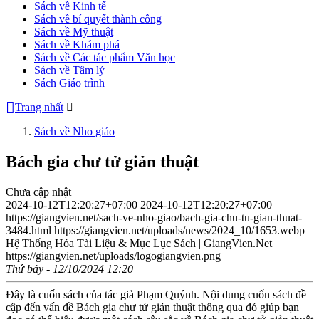
Sách về Kinh tế
Sách về bí quyết thành công
Sách về Mỹ thuật
Sách về Khám phá
Sách về Các tác phẩm Văn học
Sách về Tâm lý
Sách Giáo trình
Trang nhất
Sách về Nho giáo
Bách gia chư tử giản thuật
Chưa cập nhật
2024-10-12T12:20:27+07:00
2024-10-12T12:20:27+07:00
https://giangvien.net/sach-ve-nho-giao/bach-gia-chu-tu-gian-thuat-
3484.html
https://giangvien.net/uploads/news/2024_10/1653.webp
Hệ Thống Hóa Tài Liệu & Mục Lục Sách | GiangVien.Net
https://giangvien.net/uploads/logogiangvien.png
Thứ bảy - 12/10/2024 12:20
Đây là cuốn sách của tác giả Phạm Quýnh. Nội dung cuốn sách đề
cập đến vấn đề Bách gia chư tử giản thuật thông qua đó giúp bạn