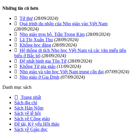
Những tin cũ hơn
Tứ thư
(28/09/2024)
Quá trình du nhập của Nho giáo vào Việt Nam
(28/09/2024)
Nho giáo trọn bộ. Trần Trọng Kim
(28/09/2024)
Lã Thị Xuân Thu
(28/09/2024)
Khổng học đăng
(28/09/2024)
Hệ thống di tích Nho học Việt Nam và các văn miếu tiêu
biểu ở Bắc bộ
(28/09/2024)
Đệ nhất binh gia Tôn Tử
(28/09/2024)
Khổng Tử gia giáo
(11/09/2024)
Nho giáo và văn học Việt Nam trung cận đại
(07/09/2024)
Nho giáo ở Gia Định
(07/09/2024)
Danh mục sách
Trang nhất
Sách địa chí
Sách Hán Nôm
Sách về lễ hội
Sách về Công giáo
Đề tài, Kỷ yếu Hội thảo
Sách về Giáo dục