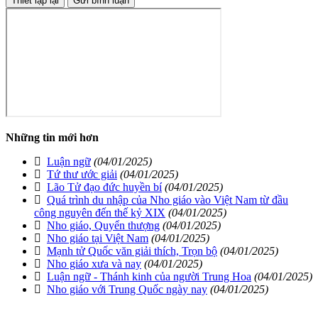
Những tin mới hơn
Luận ngữ
(04/01/2025)
Tứ thư ước giải
(04/01/2025)
Lão Tử đạo đức huyền bí
(04/01/2025)
Quá trình du nhập của Nho giáo vào Việt Nam từ đầu
công nguyên đến thế kỷ XIX
(04/01/2025)
Nho giáo, Quyển thượng
(04/01/2025)
Nho giáo tại Việt Nam
(04/01/2025)
Mạnh tử Quốc văn giải thích, Trọn bộ
(04/01/2025)
Nho giáo xưa và nay
(04/01/2025)
Luận ngữ - Thánh kinh của người Trung Hoa
(04/01/2025)
Nho giáo với Trung Quốc ngày nay
(04/01/2025)