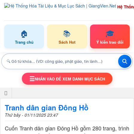
Hệ Thốn
🏠
📚
🎓
Trang chủ
Sách Hot
Ý kiến trao đổi
☰
NHẤN VÀO ĐỂ XEM DANH MỤC SÁCH
TOGGLE NAVIGATION
Tranh dân gian Đông Hồ
Thứ bảy - 01/11/2025 23:47
Cuốn Tranh dân gian Đông Hồ gồm 280 trang, trình