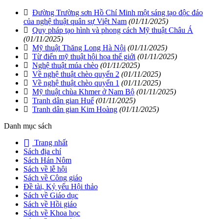
Đường Trường sơn Hồ Chí Minh một sáng tạo độc đáo
của nghệ thuật quân sự Việt Nam
(01/11/2025)
Quy pháp tạo hình và phong cách Mỹ thuật Châu Á
(01/11/2025)
Mỹ thuật Thăng Long Hà Nội
(01/11/2025)
Từ điển mỹ thuật hội họa thế giới
(01/11/2025)
Nghệ thuật múa chèo
(01/11/2025)
Về nghệ thuật chèo quyển 2
(01/11/2025)
Về nghệ thuật chèo quyển 1
(01/11/2025)
Mỹ thuật chùa Khmer ở Nam Bộ
(01/11/2025)
Tranh dân gian Huế
(01/11/2025)
Tranh dân gian Kim Hoàng
(01/11/2025)
Danh mục sách
Trang nhất
Sách địa chí
Sách Hán Nôm
Sách về lễ hội
Sách về Công giáo
Đề tài, Kỷ yếu Hội thảo
Sách về Giáo dục
Sách về Hồi giáo
Sách về Khoa học