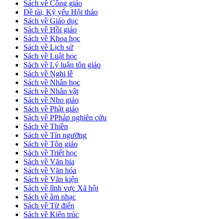
Sách về Công giáo
Đề tài, Kỷ yếu Hội thảo
Sách về Giáo dục
Sách về Hồi giáo
Sách về Khoa học
Sách về Lịch sử
Sách về Luật học
Sách về Lý luận tôn giáo
Sách về Nghi lễ
Sách về Nhân học
Sách về Nhân vật
Sách về Nho giáo
Sách về Phật giáo
Sách về PPháp nghiên cứu
Sách về Thiền
Sách về Tín ngưỡng
Sách về Tôn giáo
Sách về Triết học
Sách về Văn bia
Sách về Văn hóa
Sách về Văn kiện
Sách về lĩnh vực Xã hội
Sách về âm nhạc
Sách về Từ điển
Sách về Kiến trúc