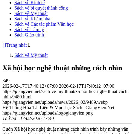
Sách về Kinh tế
Sách về bí quyết thành công
Sách về Mỹ thuật
Sách về Khám phá
Sách về Các tác phẩm Văn học
Sách về Tâm lý
Sách Giáo trình
Trang nhất
Sách về Mỹ thuật
Xã hội học nghệ thuật những cách nhìn
349
2026-02-17T17:40:12+07:00
2026-02-17T17:40:12+07:00
https://giangvien.net/sach-ve-my-thuat/xa-hoi-hoc-nghe-thuat-cach-
nhin-9489.html
https://giangvien.net/uploads/news/2026_02/9489.webp
Hệ Thống Hóa Tài Liệu & Mục Lục Sách | GiangVien.Net
https://giangvien.net/uploads/logogiangvien.png
Thứ ba - 17/02/2026 17:40
Cuốn Xã hội học nghệ thuật những cách nhìn trình bày những vấn