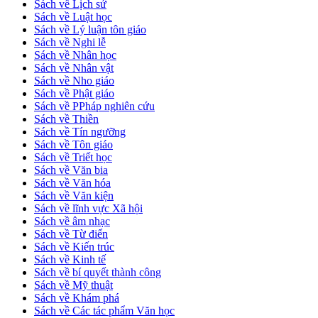
Sách về Lịch sử
Sách về Luật học
Sách về Lý luận tôn giáo
Sách về Nghi lễ
Sách về Nhân học
Sách về Nhân vật
Sách về Nho giáo
Sách về Phật giáo
Sách về PPháp nghiên cứu
Sách về Thiền
Sách về Tín ngưỡng
Sách về Tôn giáo
Sách về Triết học
Sách về Văn bia
Sách về Văn hóa
Sách về Văn kiện
Sách về lĩnh vực Xã hội
Sách về âm nhạc
Sách về Từ điển
Sách về Kiến trúc
Sách về Kinh tế
Sách về bí quyết thành công
Sách về Mỹ thuật
Sách về Khám phá
Sách về Các tác phẩm Văn học