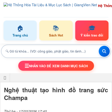
Hệ Thốn
🏠
📚
🎓
Trang chủ
Sách Hot
Ý kiến trao đổi
☰
NHẤN VÀO ĐỂ XEM DANH MỤC SÁCH
TOGGLE NAVIGATION
Nghệ thuật tạo hình đồ trang sức
Champa
Thứ ba - 17/02/2026 17:40