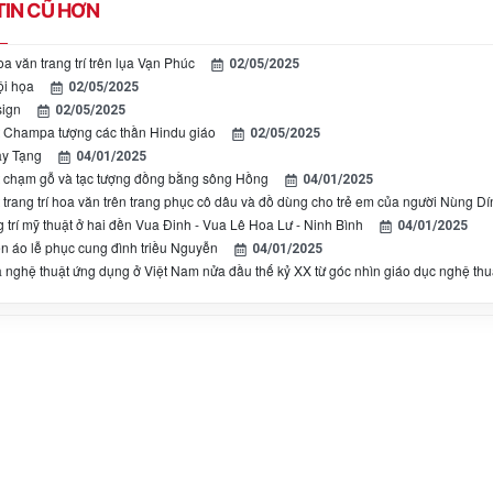
IN CŨ HƠN
a văn trang trí trên lụa Vạn Phúc
02/05/2025
ội họa
02/05/2025
sign
02/05/2025
 Champa tượng các thần Hindu giáo
02/05/2025
ây Tạng
04/01/2025
 chạm gỗ và tạc tượng đồng bằng sông Hồng
04/01/2025
 trang trí hoa văn trên trang phục cô dâu và đồ dùng cho trẻ em của người Nùng Dí
g trí mỹ thuật ở hai đền Vua Đinh - Vua Lê Hoa Lư - Ninh Bình
04/01/2025
rên áo lễ phục cung đình triều Nguyễn
04/01/2025
à nghệ thuật ứng dụng ở Việt Nam nửa đầu thế kỷ XX từ góc nhìn giáo dục nghệ thu