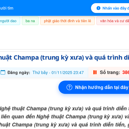
 mục lục sách
ười tìm
Nhấn vào đây đ
người dao
ba na
phật giáo thời đinh và tiền lê
văn hóa và cư dâ
09/08/2026, 16:47
uật Champa (trung kỳ xưa) và quá trình di
Số trang:
386
Đăng ngày:
Thứ bảy - 01/11/2025 23:47
Nhận hướng dẫn tại đây
ghệ thuật Champa (trung kỳ xưa) và quá trình diễn 
 liên quan đến Nghệ thuật Champa (trung kỳ xưa) và 
huật Champa (trung kỳ xưa) và quá trình diễn tiến,