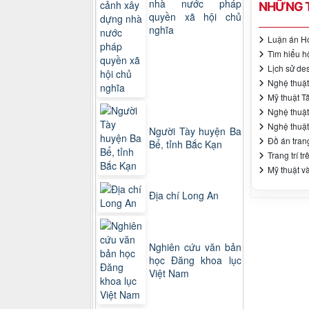
nhà nước pháp
NHỮNG T
quyền xã hội chủ
nghĩa
Luận án Ho
Tìm hiểu h
Lịch sử de
Nghệ thuật
Mỹ thuật T
Nghệ thuật
Nghệ thuật
Người Tày huyện Ba
Đồ án tran
Bể, tỉnh Bắc Kạn
Trang trí t
Mỹ thuật v
Địa chí Long An
Nghiên cứu văn bản
học Đăng khoa lục
Việt Nam