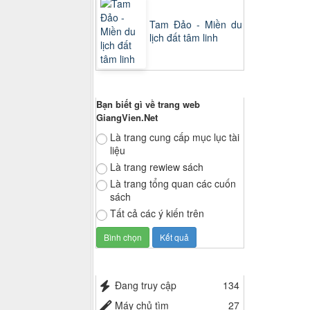
Tam Đảo - Miền du
lịch đất tâm linh
Thăm dò ý kiến
Bạn biết gì về trang web
GiangVien.Net
Là trang cung cấp mục lục tài
liệu
Là trang rewiew sách
Là trang tổng quan các cuốn
sách
Tất cả các ý kiến trên
Thống kê truy cập
Đang truy cập
134
Máy chủ tìm
27