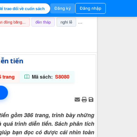
Đăng ký
Đăng nhập
ể trao đổi về cuốn sách
n đồng bằng...
đền tháp
nghi lễ
champa
thuế
ảnh hưở
Thông tin hỗ trợ
ễn tiến
 trang
Mã sách:
S8080
tiến gồm 386 trang, trình bày những
quá trình diễn tiến. Sách phân tích
 giúp bạn đọc có được cái nhìn toàn