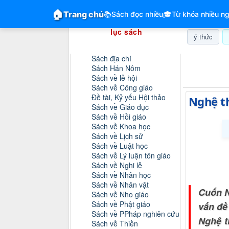
GiangVien.Net - Hệ thống hóa tài liệu &
🏠
Trang chủ
📚
Sách đọc nhiều
🎓
Từ khóa nhiều ng
Hệ thống hóa tài liệu & mục
lục sách
ý thức
Danh mục sách
Sách địa chí
Chủ nhật, 
Sách Hán Nôm
Sách về lễ hội
Sách về Công giáo
Đề tài, Kỷ yếu Hội thảo
Nghệ th
Sách về Giáo dục
Sách về Hồi giáo
Sách về Khoa học
Sách về Lịch sử
Sách về Luật học
Sách về Lý luận tôn giáo
Sách về Nghi lễ
Sách về Nhân học
Sách về Nhân vật
Cuốn N
Sách về Nho giáo
Sách về Phật giáo
vấn đề
Sách về PPháp nghiên cứu
Nghệ t
Sách về Thiền