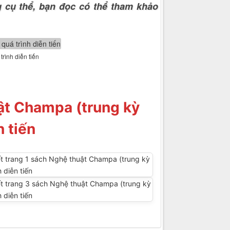
g cụ thể, bạn đọc có thể tham khảo
rình diễn tiến
ật Champa (trung kỳ
n tiến