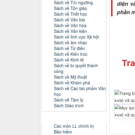
Sách về Tín ngưỡng
diện v
Sách về Tôn giáo
phần m
Sách về Triết học
Sách về Văn bia
Sách về Văn hóa
Sách về Văn kiện
Sách về lĩnh vực Xã hội
Sách về âm nhạc
Sách về Từ điển
Sách về Kiến trúc
Sách về Kinh tế
Tra
Sách về bí quyết thành
công
Sách về Mỹ thuật
Sách về Khám phá
Sách về Các tác phẩm Văn
học
Sách về Tâm lý
Sách Giáo trình
Danh mục Tiểu luận, Đồ án
Các môn LL chính trị
Bảo hiểm