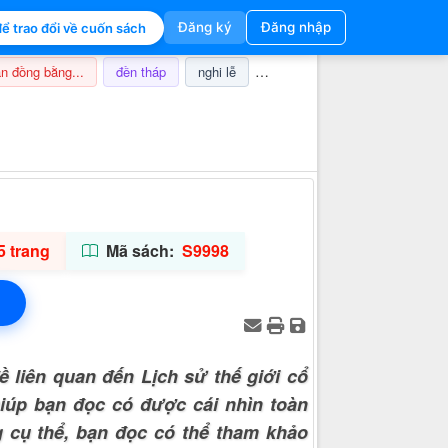
Đăng ký
Đăng nhập
ể trao đổi về cuốn sách
n đồng bằng...
đền tháp
nghi lễ
champa
thuế
ảnh hưở
Thông tin hỗ trợ
5 trang
Mã sách:
S9998
ề liên quan đến Lịch sử thế giới cổ
 giúp bạn đọc có được cái nhìn toàn
g cụ thể, bạn đọc có thể tham khảo