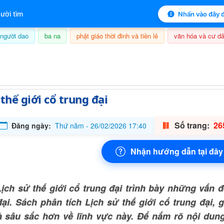
 mục lục sách
ười tìm
Nhấn vào đây đ
người dao
ba na
phật giáo thời đinh và tiền lê
văn hóa và cư dâ
8/08/2026, 14:34
 thế giới cổ trung đại
Số trang:
26
Đăng ngày:
Thứ năm - 26/02/2026 17:40
Nhận hướng dẫn tại đây
ịch sử thế giới cổ trung đại trình bày những vấn đ
đại. Sách phân tích Lịch sử thế giới cổ trung đại,
à sâu sắc hơn về lĩnh vực này. Để nắm rõ nội dun