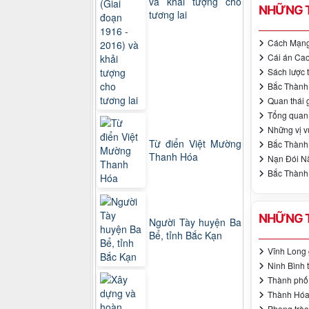
và khải tượng cho
NHỮNG T
tương lai
Cách Mạng
Cái án Cao
Sách lược 
Bắc Thành 
Quan thái 
Tổng quan 
Những vị v
Từ điển Việt Mường
Bắc Thành 
Thanh Hóa
Nạn Đói N
Bắc Thành 
NHỮNG T
Người Tày huyện Ba
Bể, tỉnh Bắc Kạn
Vĩnh Long 
Ninh Bình t
Thành phố 
Thành Hóa 
Phong trào