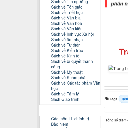
Sách về Tín ngưỡng
phần m
Sách về Tôn giáo
Sách về Triết học
Sách về Văn bia
Sách về Văn hóa
Sách về Văn kiện
Sách về lĩnh vực Xã hội
Sách về âm nhạc
Sách về Từ điển
Tr
Sách về Kiến trúc
Sách về Kinh tế
Sách về bí quyết thành
công
Sách về Mỹ thuật
Sách về Khám phá
Sách về Các tác phẩm Văn
học
Sách về Tâm lý
Sách Giáo trình
Tags:
lịc
Danh mục Tiểu luận, Đồ án
Các môn LL chính trị
Tổng số điểm c
Bảo hiểm