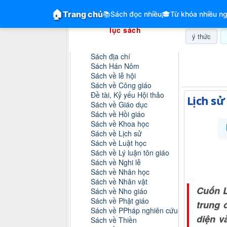
GiangVien.Net - Hệ thống hóa tài liệu &
🏠
Trang chủ
📚
Sách đọc nhiều
🎓
Từ khóa nhiều ng
Hệ thống hóa tài liệu & mục
lục sách
ý thức
Danh mục sách
Sách địa chí
Thứ bảy, 0
Sách Hán Nôm
Sách về lễ hội
Sách về Công giáo
Đề tài, Kỷ yếu Hội thảo
Lịch sử
Sách về Giáo dục
Sách về Hồi giáo
Sách về Khoa học
Sách về Lịch sử
Sách về Luật học
Sách về Lý luận tôn giáo
Sách về Nghi lễ
Sách về Nhân học
Sách về Nhân vật
Cuốn L
Sách về Nho giáo
Sách về Phật giáo
trung 
Sách về PPháp nghiên cứu
diện v
Sách về Thiền