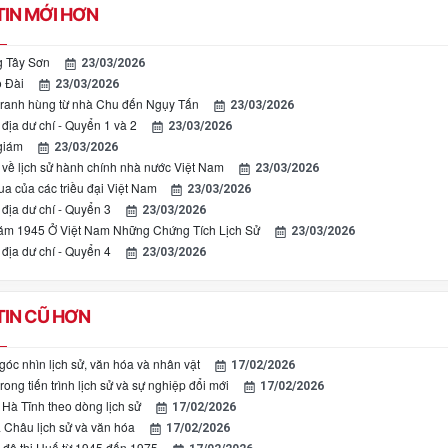
IN MỚI HƠN
 Tây Sơn
23/03/2026
 Đài
23/03/2026
tranh hùng từ nhà Chu đến Ngụy Tấn
23/03/2026
địa dư chí - Quyển 1 và 2
23/03/2026
giám
23/03/2026
về lịch sử hành chính nhà nước Việt Nam
23/03/2026
ua của các triều đại Việt Nam
23/03/2026
địa dư chí - Quyển 3
23/03/2026
ăm 1945 Ở Việt Nam Những Chứng Tích Lịch Sử
23/03/2026
địa dư chí - Quyển 4
23/03/2026
IN CŨ HƠN
góc nhìn lịch sử, văn hóa và nhân vật
17/02/2026
rong tiến trình lịch sử và sự nghiệp đổi mới
17/02/2026
Hà Tĩnh theo dòng lịch sử
17/02/2026
Châu lịch sử và văn hóa
17/02/2026
 đô thị Huế từ 1945 đến 1975