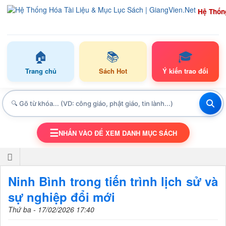
Hệ Thốn
🏠
📚
🎓
Trang chủ
Sách Hot
Ý kiến trao đổi
☰
NHẤN VÀO ĐỂ XEM DANH MỤC SÁCH
TOGGLE NAVIGATION
Ninh Bình trong tiến trình lịch sử và
sự nghiệp đổi mới
Thứ ba - 17/02/2026 17:40