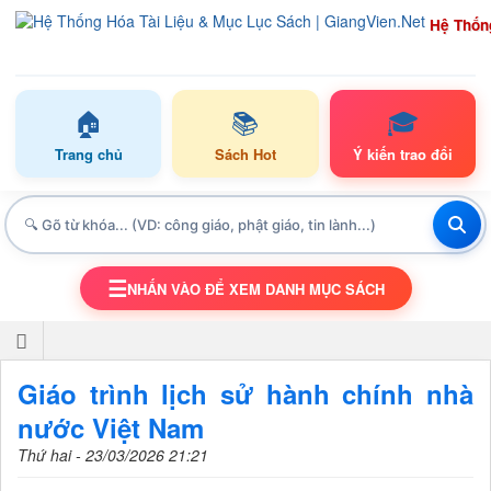
Hệ Thốn
🏠
📚
🎓
Trang chủ
Sách Hot
Ý kiến trao đổi
☰
NHẤN VÀO ĐỂ XEM DANH MỤC SÁCH
TOGGLE NAVIGATION
Giáo trình lịch sử hành chính nhà
nước Việt Nam
Thứ hai - 23/03/2026 21:21