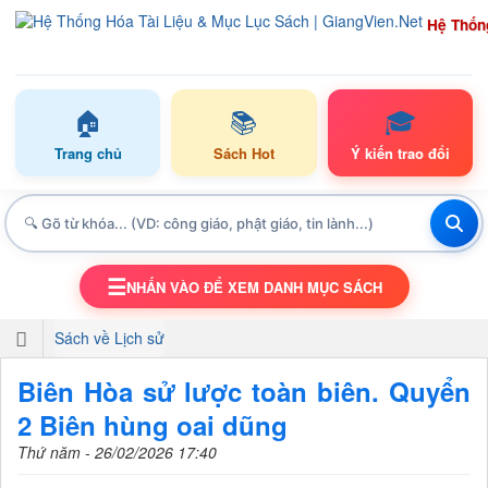
Hệ Thốn
🏠
📚
🎓
Trang chủ
Sách Hot
Ý kiến trao đổi
☰
NHẤN VÀO ĐỂ XEM DANH MỤC SÁCH
TOGGLE NAVIGATION
Sách về Lịch sử
Biên Hòa sử lược toàn biên. Quyển
2 Biên hùng oai dũng
Thứ năm - 26/02/2026 17:40