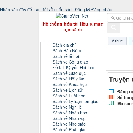
Nhấn vào đây để trao đổi về cuốn sách
Đăng ký
Đăng nhập
GiangVien.Net - Hệ thống hóa tài liệu & 
Hệ thống hóa tài liệu & mục
lục sách
Danh mục sách
ý thức
Sách địa chí
Sách Hán Nôm
Chủ nhật, 
Sách về lễ hội
Sách về Công giáo
Đề tài, Kỷ yếu Hội thảo
Sách về Giáo dục
Truyện 
Sách về Hồi giáo
Sách về Khoa học
Sách về Lịch sử
Đăng n
Sách về Luật học
Số tran
Sách về Lý luận tôn giáo
Mã sác
Sách về Nghi lễ
Sách về Nhân học
Sách về Nhân vật
Sách về Nho giáo
Sách về Phật giáo