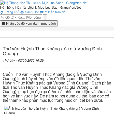
Hệ Thống Hóa Tài Liệu & Mục Lục Sách
GiangVien.Net
🏠
Trang chủ
📚
Sách Hot
🎓
Ý kiến trao đổi
Toggle
☰
Nhấn vào để xem danh mục sách
navigation
Thơ văn Huỳnh Thúc Kháng (tác giả Vương Đình
Quang)
Thứ bảy - 02/05/2026 16:29
Cuốn Thơ văn Huỳnh Thúc Kháng (tác giả Vương Đình
Quang) trình bày những vấn đề liên quan đến Thơ văn
Huỳnh Thúc Kháng (tác giả Vương Đình Quang). Sách phân
tích Thơ văn Huỳnh Thúc Kháng (tác giả Vương Đình
Quang), giúp bạn đọc có được cái nhìn toàn diện và sâu sắc
hơn về lĩnh vực này. Để nắm rõ nội dung cụ thể, bạn đọc có
thể tham khảo phần mục lục trong mục chi tiết bên dưới.