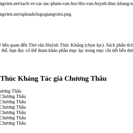
iangvien.net/sach-ve-cac-tac-pham-van-hoc/tho-van-huynh-thuc-khang-
iangvien.net/uploads/logogiangvien.png
 liên quan đến Thơ văn Huỳnh Thúc Kháng (chọn lọc). Sách phân tích
 thể, bạn đọc có thể tham khảo phần mục lục trong mục chi tiết bên dư
h Thúc Kháng Tác giả Chương Thâu