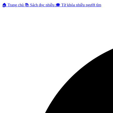
🏠
Trang chủ
📚
Sách đọc nhiều
🎓
Từ khóa nhiều người tìm