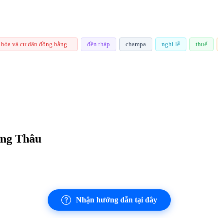
 hóa và cư dân đồng bằng...
đền tháp
champa
nghi lễ
thuế
ơng Thâu
Nhận hướng dẫn tại đây