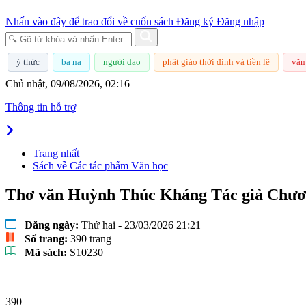
Nhấn vào đây để trao đổi về cuốn sách
Đăng ký
Đăng nhập
ý thức
ba na
người dao
phật giáo thời đinh và tiền lê
văn
Chủ nhật, 09/08/2026, 02:16
Thông tin hỗ trợ
Trang nhất
Sách về Các tác phẩm Văn học
Thơ văn Huỳnh Thúc Kháng Tác giả Chư
Đăng ngày:
Thứ hai - 23/03/2026 21:21
Số trang:
390 trang
Mã sách:
S10230
390