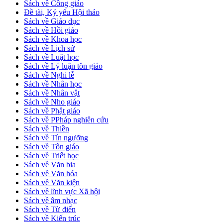
Sách về Công giáo
Đề tài, Kỷ yếu Hội thảo
Sách về Giáo dục
Sách về Hồi giáo
Sách về Khoa học
Sách về Lịch sử
Sách về Luật học
Sách về Lý luận tôn giáo
Sách về Nghi lễ
Sách về Nhân học
Sách về Nhân vật
Sách về Nho giáo
Sách về Phật giáo
Sách về PPháp nghiên cứu
Sách về Thiền
Sách về Tín ngưỡng
Sách về Tôn giáo
Sách về Triết học
Sách về Văn bia
Sách về Văn hóa
Sách về Văn kiện
Sách về lĩnh vực Xã hội
Sách về âm nhạc
Sách về Từ điển
Sách về Kiến trúc