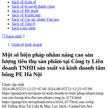
Sách về Kinh tế
Sách về bí quyết thành công
Sách về Mỹ thuật
Sách về Khám phá
Sách về Các tác phẩm Văn học
Sách về Tâm lý
Sách Giáo trình
Trang nhất
Quản trị kinh doanh
Một số biện pháp nhằm nâng cao sản
lượng tiêu thụ sản phẩm tại Công ty Liên
doanh TNHH sản xuất và kinh doanh tấm
bông PE Hà Nội
Chưa cập nhật
2024-08-05T21:12:25+07:00
2024-08-05T21:12:25+07:00
https://giangvien.net/quan-tri-kinh-doanh/so-bien-phap-nham-nang-
cao-san-luong-tieu-thu-san-pham-cong-ty-1174.html
https://giangvien.net/uploads/news/2024_07/TieuLuan.webp
Hệ Thống Hóa Tài Liệu & Mục Lục Sách | GiangVien.Net