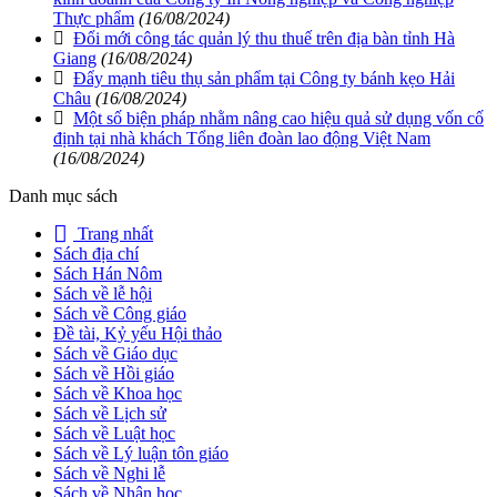
Thực phẩm
(16/08/2024)
Đổi mới công tác quản lý thu thuế trên địa bàn tỉnh Hà
Giang
(16/08/2024)
Đẩy mạnh tiêu thụ sản phẩm tại Công ty bánh kẹo Hải
Châu
(16/08/2024)
Một số biện pháp nhằm nâng cao hiệu quả sử dụng vốn cố
định tại nhà khách Tổng liên đoàn lao động Việt Nam
(16/08/2024)
Danh mục sách
Trang nhất
Sách địa chí
Sách Hán Nôm
Sách về lễ hội
Sách về Công giáo
Đề tài, Kỷ yếu Hội thảo
Sách về Giáo dục
Sách về Hồi giáo
Sách về Khoa học
Sách về Lịch sử
Sách về Luật học
Sách về Lý luận tôn giáo
Sách về Nghi lễ
Sách về Nhân học