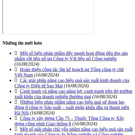
Những tin mới hơn
Một số biện pháp nhằm đẩy mạnh hoạt động tiêu thụ sản
phẩm vật liệu nổ tại Công ty Vật liệu nổ Công nghiệp
(16/08/2024)
Hoàn thiện công tác lập kế hoạch tại Tổng công ty chè
Việt Nam
(16/08/2024)
Các giải phâp nâng cao hiệu quả sản xuất kinh doanh của
Công ty Điện tử Sao Mai
(16/08/2024)
Cạnh tranh và nâng cao năng lực cạnh tranh trên thị trường
xuất khẩu của doanh nghiệp thương mại
(16/08/2024)
Những biện pháp nhằm nâng cao hiệu quả sử dụng lao
động ở công ty Sản xuất – xuất nhập khẩu đầu tư thanh niên
Hà Nội
(16/08/2024)
Công ty xây dựng Cầu 75 – Thuộc Tổng Công ty Xây
dựng công trình Giao thông 8
(16/08/2024)
Một số giải pháp chủ yếu nhằm nâng cao hiệu quả sản xuất
kinh doanh của Công ty In Nông nghiệp và Công nghiệp