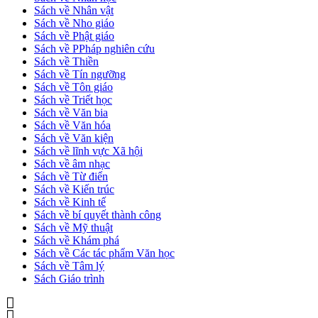
Sách về Nhân vật
Sách về Nho giáo
Sách về Phật giáo
Sách về PPháp nghiên cứu
Sách về Thiền
Sách về Tín ngưỡng
Sách về Tôn giáo
Sách về Triết học
Sách về Văn bia
Sách về Văn hóa
Sách về Văn kiện
Sách về lĩnh vực Xã hội
Sách về âm nhạc
Sách về Từ điển
Sách về Kiến trúc
Sách về Kinh tế
Sách về bí quyết thành công
Sách về Mỹ thuật
Sách về Khám phá
Sách về Các tác phẩm Văn học
Sách về Tâm lý
Sách Giáo trình