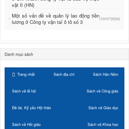
vật II (HN)
Một số vấn đề về quản lý lao động tiền
(10/07/2024)
lương ở Công ty vận taỉ ô tô số 3
Danh mục sách
Trang nhất
Sách địa chí
Sách Hán Nôm
Sách về lễ hội
Sách về Công giáo
Đề tài, Kỷ yếu Hội thảo
Sách về Giáo dục
Sách về Hồi giáo
Sách về Khoa học