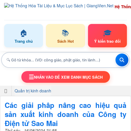
Hệ Thốn
🏠
📚
🎓
Trang chủ
Sách Hot
Ý kiến trao đổi
☰
NHẤN VÀO ĐỂ XEM DANH MỤC SÁCH
TOGGLE NAVIGATION
Quản trị kinh doanh
Các giải phâp nâng cao hiệu quả
sản xuất kinh doanh của Công ty
Điện tử Sao Mai
Thứ sáu - 16/08/2024 21:55