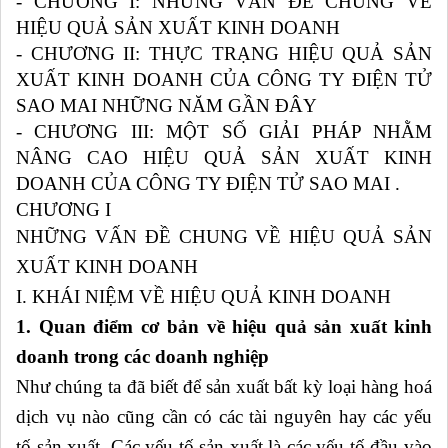
- CHƯƠNG I: NHỮNG VẤN ĐỀ CHUNG VỀ
HIỆU QUẢ SẢN XUẤT KINH DOANH
- CHƯƠNG II: THỰC TRẠNG HIỆU QUẢ SẢN
XUẤT KINH DOANH CỦA CÔNG TY ĐIỆN TỬ
SAO MAI NHỮNG NĂM GẦN ĐÂY
- CHƯƠNG III: MỘT SỐ GIẢI PHÁP NHẰM
NÂNG CAO HIỆU QUẢ SẢN XUẤT KINH
DOANH CỦA CÔNG TY ĐIỆN TỬ SAO MAI .
CHƯƠNG I
NHỮNG VẤN ĐỀ CHUNG VỀ HIỆU QUẢ SẢN
XUẤT KINH DOANH
I. KHÁI NIỆM VỀ HIỆU QUẢ KINH DOANH
1. Quan điểm cơ bản về hiệu quả sản xuất kinh
doanh trong các doanh nghiệp
Như chúng ta đã biết để sản xuất bất kỳ loại hàng hoá
dịch vụ nào cũng cần có các tài nguyên hay các yếu
tố sản xuất. Các yếu tố sản xuất là các yếu tố đầu vào