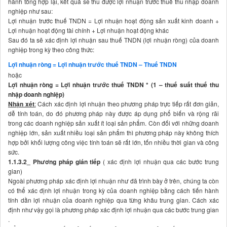
hành tổng hợp lại, kết quả sẽ thu được lợi nhuận trước thuế thu nhập doanh
nghiệp như sau:
Lợi nhuận trước thuế TNDN = Lợi nhuận hoạt động sản xuất kinh doanh +
Lợi nhuận hoạt động tài chính + Lợi nhuận hoạt động khác
Sau đó ta sẽ xác định lợi nhuận sau thuế TNDN (lợi nhuận ròng) của doanh
nghiệp trong kỳ theo công thức:
Lợi nhuận ròng = Lợi nhuận trước thuế TNDN – Thuế TNDN
hoặc
Lợi nhuận ròng = Lợi nhuận trước thuế TNDN * (1 – thuế suất thuế thu
nhập doanh nghiệp)
Nhận xét
:
Cách xác định lợi nhuận theo phương pháp trực tiếp rất đơn giản,
dễ tính toán, do đó phương pháp này được áp dụng phổ biến và rộng rãi
trong các doanh nghiệp sản xuất ít loại sản phẩm. Còn đối với những doanh
nghiệp lớn, sản xuất nhiều loại sản phẩm thì phương pháp này không thích
hợp bởi khối lượng công việc tính toán sẽ rất lớn, tốn nhiều thời gian và công
sức.
1.1.3.2_ Phương pháp gián tiếp
( xác định lợi nhuận qua các bước trung
gian)
Ngoài phương pháp xác định lợi nhuận như đã trình bày ở trên, chúng ta còn
có thể xác định lợi nhuận trong kỳ của doanh nghiệp bằng cách tiến hành
tính dần lợi nhuận của doanh nghiệp qua từng khâu trung gian. Cách xác
định như vậy gọi là phương pháp xác định lợi nhuận qua các bước trung gian
.