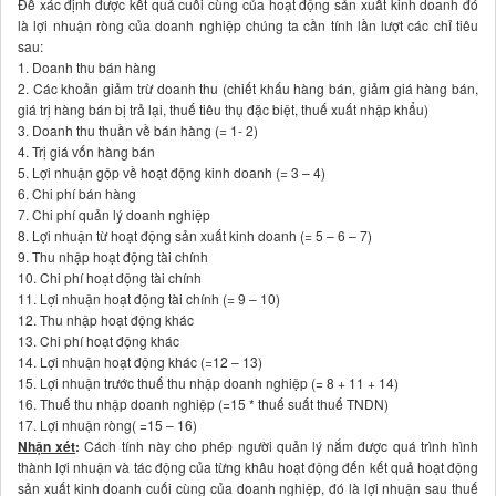
Để xác định được kết quả cuối cùng của hoạt động sản xuất kinh doanh đó
là lợi nhuận ròng của doanh nghiệp chúng ta cần tính lần lượt các chỉ tiêu
sau:
1. Doanh thu bán hàng
2. Các khoản giảm trừ doanh thu (chiết khấu hàng bán, giảm giá hàng bán,
giá trị hàng bán bị trả lại, thuế tiêu thụ đặc biệt, thuế xuất nhập khẩu)
3. Doanh thu thuần về bán hàng (= 1- 2)
4. Trị giá vốn hàng bán
5. Lợi nhuận gộp về hoạt động kinh doanh (= 3 – 4)
6. Chi phí bán hàng
7. Chi phí quản lý doanh nghiệp
8. Lợi nhuận từ hoạt động sản xuất kinh doanh (= 5 – 6 – 7)
9. Thu nhập hoạt động tài chính
10. Chi phí hoạt động tài chính
11. Lợi nhuận hoạt động tài chính (= 9 – 10)
12. Thu nhập hoạt động khác
13. Chi phí hoạt động khác
14. Lợi nhuận hoạt động khác (=12 – 13)
15. Lợi nhuận trước thuế thu nhập doanh nghiệp (= 8 + 11 + 14)
16. Thuế thu nhập doanh nghiệp (=15 * thuế suất thuế TNDN)
17. Lợi nhuận ròng( =15 – 16)
Nhận xét
:
Cách tính này cho phép người quản lý nắm được quá trình hình
thành lợi nhuận và tác động của từng khâu hoạt động đến kết quả hoạt động
sản xuất kinh doanh cuối cùng của doanh nghiệp, đó là lợi nhuận sau thuế