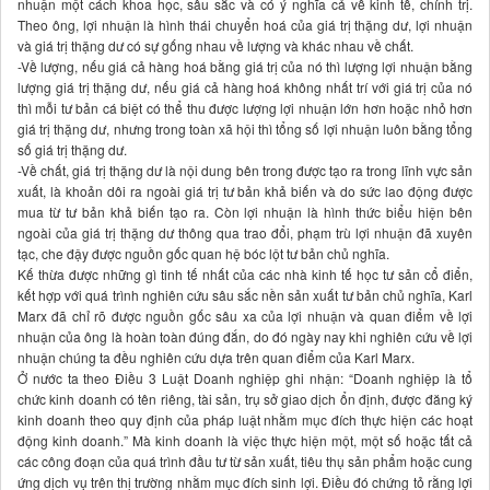
nhuận một cách khoa học, sâu sắc và có ý nghĩa cả về kinh tế, chính trị.
Theo ông, lợi nhuận là hình thái chuyển hoá của giá trị thặng dư, lợi nhuận
và giá trị thặng dư có sự gống nhau về lượng và khác nhau về chất.
-Về lượng, nếu giá cả hàng hoá bằng giá trị của nó thì lượng lợi nhuận bằng
lượng giá trị thặng dư, nếu giá cả hàng hoá không nhất trí với giá trị của nó
thì mỗi tư bản cá biệt có thể thu được lượng lợi nhuận lớn hơn hoặc nhỏ hơn
giá trị thặng dư, nhưng trong toàn xã hội thì tổng số lợi nhuận luôn bằng tổng
số giá trị thặng dư.
-Về chất, giá trị thặng dư là nội dung bên trong được tạo ra trong lĩnh vực sản
xuất, là khoản dôi ra ngoài giá trị tư bản khả biến và do sức lao động được
mua từ tư bản khả biến tạo ra. Còn lợi nhuận là hình thức biểu hiện bên
ngoài của giá trị thặng dư thông qua trao đổi, phạm trù lợi nhuận đã xuyên
tạc, che đậy được nguồn gốc quan hệ bóc lột tư bản chủ nghĩa.
Kế thừa được những gì tinh tế nhất của các nhà kinh tế học tư sản cổ điển,
kết hợp với quá trình nghiên cứu sâu sắc nền sản xuất tư bản chủ nghĩa, Karl
Marx đã chỉ rõ được nguồn gốc sâu xa của lợi nhuận và quan điểm về lợi
nhuận của ông là hoàn toàn đúng đắn, do đó ngày nay khi nghiên cứu về lợi
nhuận chúng ta đều nghiên cứu dựa trên quan điểm của Karl Marx.
Ở nước ta theo Điều 3 Luật Doanh nghiệp ghi nhận: “Doanh nghiệp là tổ
chức kinh doanh có tên riêng, tài sản, trụ sở giao dịch ổn định, được đăng ký
kinh doanh theo quy định của pháp luật nhằm mục đích thực hiện các hoạt
động kinh doanh.” Mà kinh doanh là việc thực hiện một, một số hoặc tất cả
các công đoạn của quá trình đầu tư từ sản xuất, tiêu thụ sản phẩm hoặc cung
ứng dịch vụ trên thị trường nhằm mục đích sinh lợi. Điều đó chứng tỏ rằng lợi