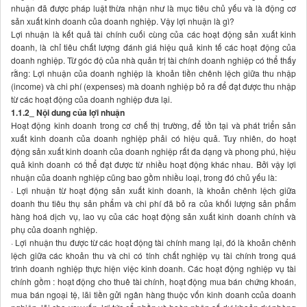
nhuận đã được pháp luật thừa nhận như là mục tiêu chủ yếu và là động cơ
sản xuất kinh doanh của doanh nghiệp. Vậy lợi nhuận là gì?
Lợi nhuận là kết quả tài chính cuối cùng của các hoạt động sản xuất kinh
doanh, là chỉ tiêu chất lượng đánh giá hiệu quả kinh tế các hoạt động của
doanh nghiệp. Từ góc độ của nhà quản trị tài chính doanh nghiệp có thể thấy
rằng: Lợi nhuận của doanh nghiệp là khoản tiền chênh lệch giữa thu nhập
(income) và chi phí (expenses) mà doanh nghiệp bỏ ra để đạt được thu nhập
từ các hoạt động của doanh nghiệp đưa lại.
1.1.2_ Nội dung của lợi nhuận
Hoạt động kinh doanh trong cơ chế thị trường, để tồn tại và phát triển sản
xuất kinh doanh của doanh nghiệp phải có hiệu quả. Tuy nhiên, do hoạt
động sản xuất kinh doanh của doanh nghiệp rất đa dạng và phong phú, hiệu
quả kinh doanh có thể đạt được từ nhiều hoạt động khác nhau. Bởi vậy lợi
nhuận của doanh nghiệp cũng bao gồm nhiều loại, trong đó chủ yếu là:
· Lợi nhuận từ hoạt động sản xuất kinh doanh, là khoản chênh lệch giữa
doanh thu tiêu thụ sản phẩm và chi phí đã bỏ ra của khối lượng sản phẩm
hàng hoá dịch vụ, lao vụ của các hoạt động sản xuất kinh doanh chính và
phụ của doanh nghiệp.
· Lợi nhuận thu được từ các hoạt động tài chính mang lại, đó là khoản chênh
lệch giữa các khoản thu và chi có tính chất nghiệp vụ tài chính trong quá
trình doanh nghiệp thực hiện việc kinh doanh. Các hoạt động nghiệp vụ tài
chính gồm : hoạt động cho thuê tài chính, hoạt động mua bán chứng khoán,
mua bán ngoại tệ, lãi tiền gửi ngân hàng thuộc vốn kinh doanh ccủa doanh