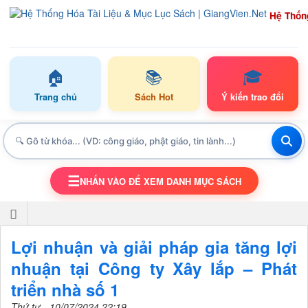
Hệ Thốn
🏠
📚
🎓
Trang chủ
Sách Hot
Ý kiến trao đổi
☰
NHẤN VÀO ĐỂ XEM DANH MỤC SÁCH
TOGGLE NAVIGATION
Lợi nhuận và giải pháp gia tăng lợi
nhuận tại Công ty Xây lắp – Phát
triển nhà số 1
Thứ tư - 10/07/2024 22:19