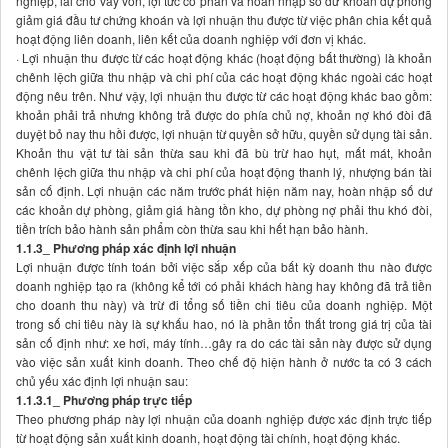
nghiệp, lãi cho vay vốn, lợi tức cổ phần và hoàn nhập số dư khoản dự phòng
giảm giá đầu tư chứng khoán và lợi nhuận thu được từ việc phân chia kết quả
hoạt động liên doanh, liên kết của doanh nghiệp với đơn vị khác.
· Lợi nhuận thu được từ các hoạt động khác (hoạt động bất thường) là khoản
chênh lệch giữa thu nhập và chi phí của các hoạt động khác ngoài các hoạt
động nêu trên. Như vậy, lợi nhuận thu được từ các hoạt động khác bao gồm:
khoản phải trả nhưng không trả được do phía chủ nợ, khoản nợ khó đòi đã
duyệt bỏ nay thu hồi được, lợi nhuận từ quyền sở hữu, quyền sử dụng tài sản.
Khoản thu vật tư tài sản thừa sau khi đã bù trừ hao hụt, mất mát, khoản
chênh lệch giữa thu nhập và chi phí của hoạt động thanh lý, nhượng bán tài
sản cố định. Lợi nhuận các năm trước phát hiện năm nay, hoàn nhập số dư
các khoản dự phòng, giảm giá hàng tồn kho, dự phòng nợ phải thu khó đòi,
tiền trích bảo hành sản phẩm còn thừa sau khi hết hạn bảo hành.
1.1.3_ Phương pháp xác định lợi nhuận
Lợi nhuận được tính toán bởi việc sắp xếp của bất kỳ doanh thu nào được
doanh nghiệp tạo ra (không kể tới có phải khách hàng hay không đã trả tiền
cho doanh thu này) và trừ đi tổng số tiền chi tiêu của doanh nghiệp. Một
trong số chi tiêu này là sự khấu hao, nó là phần tổn thất trong giá trị của tài
sản cố định như: xe hơi, máy tính…gây ra do các tài sản này được sử dụng
vào việc sản xuất kinh doanh. Theo chế độ hiện hành ở nước ta có 3 cách
chủ yếu xác định lợi nhuận sau:
1.1.3.1_ Phương pháp trực tiếp
Theo phương pháp này lợi nhuận của doanh nghiệp được xác định trực tiếp
từ hoạt động sản xuất kinh doanh, hoạt động tài chính, hoạt động khác.