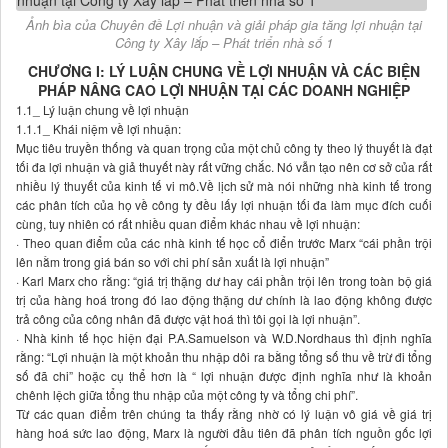
Ảnh bìa của Chuyên đề Lợi nhuận và giải pháp gia tăng lợi nhuận tại
Công ty Xây lắp – Phát triển nhà số 1
CHƯƠNG I: LÝ LUẬN CHUNG VỀ LỢI NHUẬN VÀ CÁC BIỆN
PHÁP NÂNG CAO LỢI NHUẬN TẠI CÁC DOANH NGHIỆP
1.1_ Lý luận chung về lợi nhuận
1.1.1_ Khái niệm về lợi nhuận:
Mục tiêu truyền thống và quan trọng của một chủ công ty theo lý thuyết là đạt
tối đa lợi nhuận và giả thuyết này rất vững chắc. Nó vẫn tạo nên cơ sở của rất
nhiều lý thuyết của kinh tế vi mô.Về lịch sử mà nói những nhà kinh tế trong
các phân tích của họ về công ty đều lấy lợi nhuận tối đa làm mục đích cuối
cùng, tuy nhiên có rất nhiều quan điểm khác nhau về lợi nhuận:
· Theo quan điểm của các nhà kinh tế học cổ điển trước Marx “cái phần trội
lên nằm trong giá bán so với chi phí sản xuất là lợi nhuận”
· Karl Marx cho rằng: “giá trị thặng dư hay cái phần trội lên trong toàn bộ giá
trị của hàng hoá trong đó lao động thặng dư chính là lao động không được
trả công của công nhân đã được vật hoá thì tôi gọi là lợi nhuận”.
· Nhà kinh tế học hiện đại P.A.Samuelson và W.D.Nordhaus thì định nghĩa
rằng: “Lợi nhuận là một khoản thu nhập dôi ra bằng tổng số thu về trừ đi tổng
số đã chi” hoặc cụ thể hơn là “ lợi nhuận được định nghĩa như là khoản
chênh lệch giữa tổng thu nhập của một công ty và tổng chi phí”.
Từ các quan điểm trên chúng ta thấy rằng nhờ có lý luận vô giá về giá trị
hàng hoá sức lao động, Marx là người đầu tiên đã phân tích nguồn gốc lợi