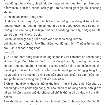
hoạt động đầu tư khác, chi phí do đem góp vố liên doanh,chi phí liên quan
đến việc thuê tài sản, chênh lệch tỷ giá, lập dự phòng giảm giá đầu tư chứng
khoán...
c) Lợi nhuận từ hoạt động khác
Hoạt động khác (hoạt động bất thường) là những hoạt động diễn ra không
thường xuyên mà doanh nghiệp không dự tính trước được hoặc có dự tính
nhưng ít có khả năng thực hiện như các hoạt động thanh lý, nhượng bán tài
sản cố định, xử lý nợ khó đòi…
Lợi nhuận từ hoạt động khác được xác định theo công thức sau:
Lợi nhuận hoạt động khác = Thu nhập hoạt động khác – Thuế gián thu (nếu
có) – Chi phí hoạt động khác
trong đó:
§ Thu nhập hoạt động khác là những khoản thu về tiền phạt do khách hàng
vi phạm hợp đồng, tiền thu được từ hoạt động thanh lý, nhượng bán tài sản
cố định, thu các khoản nợ khó đòi, thu các khoản miễn thuế, giảm thuế, tiền
thu về giá trị tài sản thu được do vắng chủ, hoàn nhập dự phòng, giảm giá dự
trữ và phải thu nợ khó đòi, trích trước sửa chữa lớn tài sản cố định, bảo hành
sản phẩm nhưng không dùng hết vào cuối năm.
§ Chi phí hoạt động khác là những khoản chi như: chi phạt thuế, tiền phạt do
doanh nghiệp vi phạm hợp đồng, chi cho thanh lý, nhượng bán tài sản, giá trị
tài sản bị tổn thất do quỹ dự phòng tài chính không đủ bù đắp chi phí kinh
doanh...
Sau khi đã xác định lợi nhuận của các hoạt động kinh doanh, chúng ta tiến