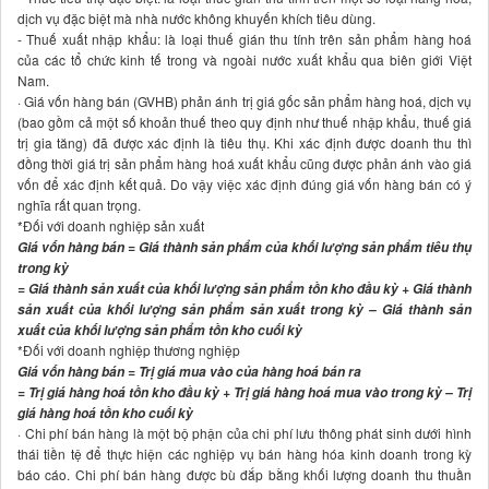
dịch vụ đặc biệt mà nhà nước không khuyến khích tiêu dùng.
- Thuế xuất nhập khẩu: là loại thuế gián thu tính trên sản phẩm hàng hoá
của các tổ chức kinh tế trong và ngoài nước xuất khẩu qua biên giới Việt
Nam.
· Giá vốn hàng bán (GVHB) phản ánh trị giá gốc sản phẩm hàng hoá, dịch vụ
(bao gồm cả một số khoản thuế theo quy định như thuế nhập khẩu, thuế giá
trị gia tăng) đã được xác định là tiêu thụ. Khi xác định được doanh thu thì
đồng thời giá trị sản phẩm hàng hoá xuất khẩu cũng được phản ánh vào giá
vốn để xác định kết quả. Do vậy việc xác định đúng giá vốn hàng bán có ý
nghĩa rất quan trọng.
*Đối với doanh nghiệp sản xuất
Giá vốn hàng bán = Giá thành sản phẩm của khối lượng sản phẩm tiêu thụ
trong kỳ
= Giá thành sản xuất của khối lượng sản phẩm tồn kho đầu kỳ + Giá thành
sản xuất của khối lượng sản phẩm sản xuất trong kỳ – Giá thành sản
xuất của khối lượng sản phẩm tồn kho cuối kỳ
*Đối với doanh nghiệp thương nghiệp
Giá vốn hàng bán = Trị giá mua vào của hàng hoá bán ra
= Trị giá hàng hoá tồn kho đầu kỳ + Trị giá hàng hoá mua vào trong kỳ – Trị
giá hàng hoá tồn kho cuối kỳ
· Chi phí bán hàng là một bộ phận của chi phí lưu thông phát sinh dưới hình
thái tiền tệ để thực hiện các nghiệp vụ bán hàng hóa kinh doanh trong kỳ
báo cáo. Chi phí bán hàng được bù đắp bằng khối lượng doanh thu thuần