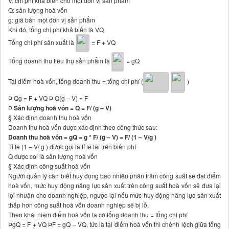
V: chi phí khả biến cho một đơn vị sản phẩm
Q: sản lượng hoà vốn
g: giá bán một đơn vị sản phẩm
Khi đó, tổng chi phí khả biến là VQ
Tổng chi phí sản xuất là
= F + VQ
Tổng doanh thu tiêu thụ sản phẩm là
= gQ
Tại điểm hoà vốn, tổng doanh thu = tổng chi phí (
)
Þ Qg = F + VQ Þ Q(g – V) = F
Þ
Sản lượng hoà vốn =
Q = F/ (g – V)
§ Xác định doanh thu hoà vốn
Doanh thu hoà vốn được xác định theo công thức sau:
Doanh thu hoà vốn = gQ = g * F/ (g – V) = F/ (1 – V/g )
Tỉ lệ (1 – V/ g ) được gọi là tỉ lệ lãi trên biến phí
Q được coi là sản lượng hoà vốn
§ Xác định công suất hoà vốn
Người quản lý cần biết huy động bao nhiêu phần trăm công suất sẽ đạt điểm
hoà vốn, mức huy động năng lực sản xuất trên công suất hoà vốn sẽ đưa lại
lợi nhuận cho doanh nghiệp, ngược lại nếu mức huy động năng lực sản xuất
thấp hơn công suất hoà vốn doanh nghiệp sẽ bị lỗ.
Theo khái niệm điểm hoà vốn ta có tổng doanh thu = tổng chi phí
ÞgQ = F + VQ ÞF = gQ – VQ, tức là tại điểm hoà vốn thì chênh lệch giữa tổng