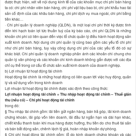
được thực hiện, xét về nội dung kinh tế của các khoản mục chi phí bán hàng
ta có: chi phí nhân viên bán hàng, chi phí vật liệu bao bì, chi phí khấu hao tài
sản cố định của các khâu bán hàng, chi phí dịch vụ mua ngoài, chi phí bằng
tiền khác…
· Chi phí quản lý doanh nghiệp (QLDN), là một loại chi phí thời kỳ được tính
đến khi hạch toán lợi tức thuần tuý của kỳ báo cáo, chi phí QLDN là những
khoản chi phí có liên quan đến việc tổ chức quản lý điều hành hoạt động sản
xuất kinh doanh. Nội dung chi phí quản lý cũng bao gồm các yếu tố chi phí
như chi phí bán hàng, tuy vậy công dụng chi phí của các yếu tố đó có sự
khác biệt. Chi phí quản lý doanh nghiệp phản ánh các khoản chi chung cho
quản lý văn phòng và các khoản chi kinh doanh không gắn được với các địa
chỉ cụ thể trong cơ cấu tổ chức sản xuất kinh doanh của doanh nghiệp.
b) Lợi nhuận từ hoạt động tài chính
Hoạt động tài chính là những hoạt động có liên quan tới việc huy động, quản
lý và sử dụng vốn trong kinh doanh
Lợi nhuận từ hoạt động tài chính được xác định theo công thức:
Lợi nhuận hoạt động tài chính = Thu nhập hoạt động tài chính – Thuế gián
thu (nếu có) – Chi phí hoạt động tài chính
trong đó:
§ Thu nhập tài chính gồm: lãi tiền gửi ngân hàng, bán trả góp, lãi kinh doanh
chứng khoán, lãi góp vốn liên doanh, lãi đầu tư ngắn hạn và dài hạn khác,
chiết khấu thanh toán khi mua hàng được hưởng, thu tiền do cho thuê tài sản
và bán bất động sản, chênh lệch tỷ giá, hoàn nhập khoản dự phòng.
§ Chi phí hoạt động tài chính gồm: lỗ do kinh doanh chứng khoán và các