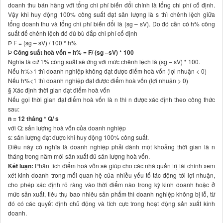
doanh thu bán hàng với tổng chi phí biến đổi chính là tổng chi phí cố định.
Vậy khi huy động 100% công suất đạt sản lượng là s thì chênh lệch giữa
tổng doanh thu và tổng chi phí biến đổi là (sg – sV). Do đó cần có h% công
suất để chênh lệch đó đủ bù đắp chi phí cố định
Þ F = (sg – sV) / 100 * h%
Þ
Công suất hoà vốn = h% = F/ (sg –sV) * 100
Nghĩa là cứ 1% công suất sẽ ứng với mức chênh lệch là (sg – sV) * 100.
Nếu h%>1 thì doanh nghiệp không đạt được điểm hoà vốn (lợi nhuận < 0)
Nếu h%<1 thì doanh nghiệp đạt được điểm hoà vốn (lợi nhuận > 0)
§ Xác định thời gian đạt điểm hoà vốn
Nếu gọi thời gian đạt điểm hoà vốn là n thì n được xác định theo công thức
sau:
n = 12 tháng * Q/ s
với Q: sản lượng hoà vốn của doanh nghiệp
s: sản lượng đạt được khi huy động 100% công suất.
Điều này có nghĩa là doanh nghiệp phải dành một khoảng thời gian là n
tháng trong năm mới sản xuất đủ sản lượng hoà vốn.
Kết luận
:
Phân tích điểm hoà vốn sẽ giúp cho các nhà quản trị tài chính xem
xét kinh doanh trong mối quan hệ của nhiều yếu tố tác động tới lợi nhuận,
cho phép xác định rõ ràng vào thời điểm nào trong kỳ kinh doanh hoặc ở
mức sản xuất, tiêu thụ bao nhiêu sản phẩm thì doanh nghiệp không bị lỗ, từ
đó có các quyết định chủ động và tích cực trong hoạt động sản xuất kinh
doanh.