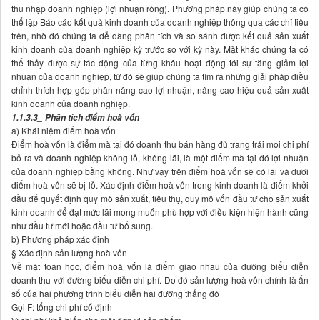
thu nhập doanh nghiệp (lợi nhuận ròng). Phương pháp này giúp chúng ta có
thể lập Báo cáo kết quả kinh doanh của doanh nghiệp thông qua các chỉ tiêu
trên, nhờ đó chúng ta dễ dàng phân tích và so sánh được kết quả sản xuất
kinh doanh của doanh nghiệp kỳ trước so với kỳ này. Mặt khác chúng ta có
thể thấy được sự tác động của từng khâu hoạt động tới sự tăng giảm lợi
nhuận của doanh nghiệp, từ đó sẽ giúp chúng ta tìm ra những giải pháp điều
chỉnh thích hợp góp phần nâng cao lợi nhuận, nâng cao hiệu quả sản xuất
kinh doanh của doanh nghiệp.
1.1.3.3_ Phân tích điểm hoà vốn
a) Khái niệm điểm hoà vốn
Điểm hoà vốn là điểm mà tại đó doanh thu bán hàng đủ trang trải mọi chi phí
bỏ ra và doanh nghiệp không lỗ, không lãi, là một điểm mà tại đó lợi nhuận
của doanh nghiệp bằng không. Như vậy trên điểm hoà vốn sẽ có lãi và dưới
điểm hoà vốn sẽ bị lỗ. Xác định điểm hoà vốn trong kinh doanh là điểm khởi
đầu để quyết định quy mô sản xuất, tiêu thụ, quy mô vốn đầu tư cho sản xuất
kinh doanh để đạt mức lãi mong muốn phù hợp với điều kiện hiện hành cũng
như đầu tư mới hoặc đầu tư bổ sung.
b) Phương pháp xác định
§ Xác định sản lượng hoà vốn
Về mặt toán học, điểm hoà vốn là điểm giao nhau của đường biểu diễn
doanh thu với đường biểu diễn chi phí. Do đó sản lượng hoà vốn chính là ẩn
số của hai phương trình biểu diễn hai đường thẳng đó
Gọi F: tổng chi phí cố định