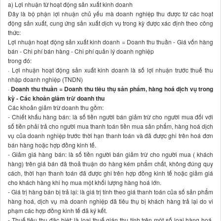
a) Lợi nhuận từ hoạt động sản xuất kinh doanh
Đây là bộ phận lợi nhuận chủ yếu mà doanh nghiệp thu được từ các hoạt
động sản xuất, cung ứng sản xuất dịch vụ trong kỳ được xác định theo công
thức:
Lợi nhuận hoạt động sản xuất kinh doanh = Doanh thu thuần - Giá vốn hàng
bán - Chi phí bán hàng - Chi phí quản lý doanh nghiệp
trong đó:
· Lợi nhuận hoạt động sản xuất kinh doanh là số lợi nhuận trước thuế thu
nhập doanh nghiệp (TNDN)
·
Doanh thu thuần = Doanh thu tiêu thụ sản phẩm, hàng hoá dịch vụ trong
kỳ - Các khoản giảm trừ doanh thu
Các khoản giảm trừ doanh thu gồm:
- Chiết khấu hàng bán: là số tiền người bán giảm trừ cho người mua đối với
số tiền phải trả cho người mua thanh toán tiền mua sản phẩm, hàng hoá dịch
vụ của doanh nghiệp trước thời hạn thanh toán và đã được ghi trên hoá đơn
bán hàng hoặc hợp đồng kinh tế.
- Giảm giá hàng bán: là số tiền người bán giảm trừ cho người mua ( khách
hàng) trên giá bán đã thoả thuận do hàng kém phẩm chất, không đúng quy
cách, thời hạn thanh toán đã được ghi trên hợp đồng kinh tế hoặc giảm giá
cho khách hàng khi họ mua một khối lượng hàng hoá lớn.
- Giá trị hàng bán bị trả lại: là giá trị tính theo giá thanh toán của số sản phẩm
hàng hoá, dịch vụ mà doanh nghiệp đã tiêu thụ bị khách hàng trả lại do vi
phạm các hợp đồng kinh tế đã ký kết.
- Thuế tiêu thụ đặc biệt: là loại thuế gián thu tính trên một số loại hàng hoá,