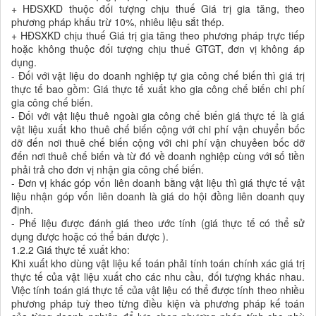
+ HĐSXKD thuộc đối tượng chịu thuế Giá trị gia tăng, theo
phương pháp khấu trừ 10%, nhiêu liệu sắt thép.
+ HĐSXKD chịu thuế Giá trị gia tăng theo phương pháp trực tiếp
hoặc không thuộc đối tượng chịu thuế GTGT, đơn vị không áp
dụng.
- Đối với vật liệu do doanh nghiệp tự gia công chế biến thì giá trị
thực tế bao gồm: Giá thực tế xuất kho gia công chế biến chi phí
gia công chế biến.
- Đối với vật liệu thuê ngoài gia công chế biến giá thực tế là giá
vật liệu xuất kho thuê chế biến cộng với chi phí vận chuyển bốc
dỡ đến nơi thuê chế biến cộng với chi phí vận chuyẻen bốc dỡ
đến nơi thuê chế biến và từ đó về doanh nghiệp cùng với số tiền
phải trả cho đơn vị nhận gia công chế biến.
- Đơn vị khác góp vốn liên doanh bằng vật liệu thì giá thực tế vật
liệu nhận góp vốn liên doanh là giá do hội đồng liên doanh quy
định.
- Phế liệu được đánh giá theo ước tính (giá thực tế có thể sử
dụng được hoặc có thể bán được ).
1.2.2 Giá thực tế xuất kho:
Khi xuất kho dùng vật liệu kế toán phải tính toán chính xác giá trị
thực tế của vật liệu xuất cho các nhu cầu, đối tượng khác nhau.
Việc tính toán giá thực tế của vật liệu có thể được tính theo nhiều
phương pháp tuỳ theo từng điều kiện và phương pháp kế toán