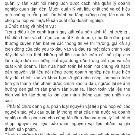
quản lý sản xuất nói riêng luôn được cách nhà quản lý doanh
nghiệp quan tâm đến. Muốn quản lý vật liệu chặt chẽ và có hiệu
quả chúng ta cần phải tiến hành và tăng cường công tác quản lý
cho phù hợp với thực tế sản xuất của doanh nghiệp.
3.Chức năng và nhiệm vụ :
Trong điều kiện cạnh tranh gay gắt của nền kinh tể thi trường .
Để diều hành và chỉ đạo sản xuất kinh doanh, nhà lãnh đạo phải
thường xuyên nắm băt về các thông tin về thi trường, giá cả sự
biến động của các yếu tố đầu vào và đầu ra một cách chính xác
đầy đủ và kịp thời. Những số liệu của kế toán có thể giúp cho
lãnh đạo đưa ra những chỉ đạo đúng đắn trong chỉ đạo và sản
xuất kinh doanh. Hơn nữa hạch toán kế toán noi chung và hạch
oán nguyên vật liệu nói riêng trong doanh nghiệp nếu thực hiện
đày đủ, chính xác và khoa học sẽ giúp cho công tác hạch toán
tính giá thành sản phẩm được chính xác từ đầu, ngược lại sẽ ảnh
hưởng đến giá tri sản phẩm sản xuất ra. Hạch toán vật liệu thể
hiẹn vai trò tác dụng to lớn của mình thông qua cac nhiệm vụ
sau:
+Phải tổ chức đánh giá, phân loại nguyên vật liệu phù hợp với các
nguyên tắc, yêu cầu quản lý thống nhất của nhà nước và doanh
nghiệp nhằm phục vụ cho công tác lãnh đạo và quản lý tình hình
nhập nguyên vật liệu, bảo quản nguyên vật liệu nhằm hạ giá
thành sản phẩm.
Tổ chức chứng từ tài khoản, sổ kế toán phù hợp với phương pháp