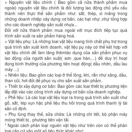
+ Nguyên vật liệu chính ( Bao gồm cả nửa thành phẩm mua
ngoài) nguyên vật liệu chính là đối tượng lao động chủ yếu cấu
thành nên thực thể sản phẩm như: sắt, thép, xi măng trong
những doanh nhiệp xây dựng cơ bản, các hạt nhự ,nhự tổng hợp
cho các doanh nghiệp sản xuất nhựa...
Đối với nửa thành phẩm mua ngoài với mục đích tiếp tục quá
trình sản xuất ra sản phẩm hàng hoá.
+ Vật liệu phụ: Là những loai vật liệu mang tính chất phụ trợ trong
quá trình sản xuất kinh doanh, vật liệu pụ này có thể kết hợp với
vật liệu chính để làm tăng thêmtác dụng của sản phẩm phục vụ
lao động của người sản xuất( sơn ,que hàn,...) để duy trì hoạt
đọng bình thường của phương tiên hoạt động( dầu nhờn, dầu lau
máy ...)
+ Nhiên liệu: Bao gồm các loại ở thể lỏng, khí, rắn như xăng, dầu,
than củi, hơi đốt để phục vụ cho sản xuất sản phẩm.
+ Thiết bi xây dựng cơ bản: Bao gồm các loai thiết bị phương tiện
lắp đặt vào các công trình xây dựng cơ bản của doanh nghiệp.
+ Phế liệu: Là các loại vật liệu loại ra trong quá trình sản xuất như
gỗ, sắt, tép vụn hặc phế liệu thu hồi trong quá trình thanh lý tài
sản cố định.
+ Phụ tùng thay thế, sửa chữa: Là những chi tiết, bộ phận máy
móng thiết bị , phương tiên vận tải.
* Ngoài cách phân loại nguên vật liệu như trên còn có thể phân
loại căn cứ vảo một số tiêu thức khác như: