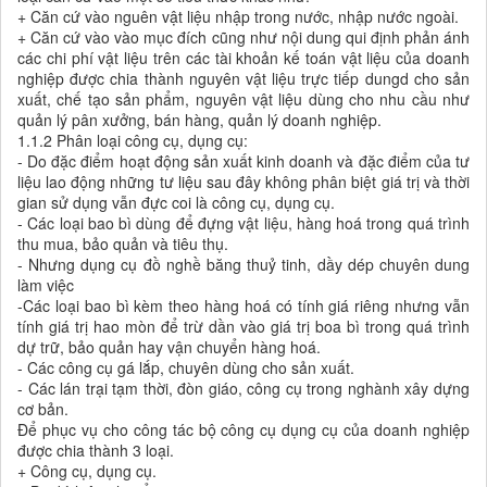
+ Căn cứ vào nguên vật liệu nhập trong nước, nhập nước ngoài.
+ Căn cứ vào vào mục đích cũng như nội dung qui định phản ánh
các chi phí vật liệu trên các tài khoản kế toán vật liệu của doanh
nghiệp được chia thành nguyên vật liệu trực tiếp dungd cho sản
xuất, chế tạo sản phẩm, nguyên vật liệu dùng cho nhu cầu như
quản lý pân xưởng, bán hàng, quản lý doanh nghiệp.
1.1.2 Phân loại công cụ, dụng cụ:
- Do đặc điểm hoạt động sản xuất kinh doanh và đặc điểm của tư
liệu lao động những tư liệu sau đây không phân biệt giá trị và thời
gian sử dụng vẫn đực coi là công cụ, dụng cụ.
- Các loại bao bì dùng để đựng vật liệu, hàng hoá trong quá trình
thu mua, bảo quản và tiêu thụ.
- Nhưng dụng cụ đồ nghề băng thuỷ tinh, dầy dép chuyên dung
làm việc
-Các loại bao bì kèm theo hàng hoá có tính giá riêng nhưng vẫn
tính giá trị hao mòn để trừ dần vào giá trị boa bì trong quá trình
dự trữ, bảo quản hay vận chuyển hàng hoá.
- Các công cụ gá lắp, chuyên dùng cho sản xuất.
- Các lán trại tạm thời, đòn giáo, công cụ trong nghành xây dựng
cơ bản.
Để phục vụ cho công tác bộ công cụ dụng cụ của doanh nghiệp
được chia thành 3 loại.
+ Công cụ, dụng cụ.