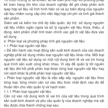
kế toán hàng tồn kho của doanh nghiệp để ghi chép phản ánh
tạap hợp số liệu về tình hình hiện có và sự biến đọng của nguyên
vật liẹu nhằm cung cấp cho việc tâpj hợp chi phí và tính giá thành
sản phẩm.
Giám sát và kiểm tra chế đọ bảo quản, dự trữ, sử dụng nguyên
vật liệu nhằm ngăn ngừa và sử lý nguyên vật liệu thừa, thiếu, ứ
đọng, kém phẩm chất tính toán chính xác giả trị vật liệu đưa vào
sử dụng .
4. Phân loại và phương pháp tính giá nguyên vật liệu:
1.1 Phân loại nguên vật liệu:
+ Để tiến hành các hoạt động sản xuất kinh doanh của các doanh
nghiệp phải sử dụng nhiều loai nguyên vật liệu khác nha. Mỗi loại
nguyên vật liệu sử dụng có một nội dung kinh tế và vai trò trong
quá trình sản xuất cũng khác nhau. Vì vậy để quản lý tốt nguên
vật liệu đòi hỏi phải phân loại được từng loại nguyên vật liệu hay
nói cách khác là phải phân loại nguyên vật liệu.
+ Phân loại nguyên vật liệu là việc sắp xếp nguyên vật liệu theo
từng loại, từng nhóm căn cứ vào tiêu thức nhất định nào đó để
thuận tiện cho việc quản lý và hạch toán.
1.1.1 Phân loại nguyên vật liệu:
Căn cứ vào nội dung kinh tế vai trò của vật liệu trong quá trình
sản xuất kinh doanh và yêu cầu quản lý của doanh nghiệp mà vật
liệu được chia thành những loại sau: