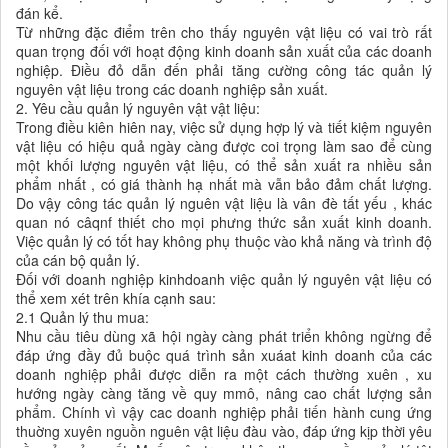
đán kể.
Từ những đặc điểm trên cho thấy nguyên vật liệu có vai trò rất
quan trọng đối với hoạt động kinh doanh sản xuất của các doanh
nghiệp. Điều đỏ dẫn đến phải tăng cường công tác quản lý
nguyên vật liệu trong các doanh nghiệp sản xuất.
2. Yêu cầu quản lý nguyên vật vật liệu:
Trong điều kiên hiên nay, việc sử dụng hợp lý và tiết kiệm nguyên
vật liệu có hiệu quả ngày càng được coi trọng làm sao để cùng
một khối lượng nguyên vật liệu, có thể sản xuất ra nhiều sản
phẩm nhất , có giá thành hạ nhất mà vẫn bảo đảm chất lượng.
Do vậy công tác quản lý nguên vật liệu là vân đè tất yếu , khác
quan nó câqnf thiết cho mọi phưng thức sản xuất kinh doanh.
Việc quản lý có tốt hay không phụ thuộc vào khả năng và trình độ
của cán bộ quản lý.
Đối với doanh nghiệp kinhdoanh việc quản lý nguyên vật liệu có
thể xem xét trên khía cạnh sau:
2.1 Quản lý thu mua:
Nhu cầu tiêu dùng xã hội ngày càng phát triển không ngừng để
đáp ứng đầy đủ buộc quá trình sản xuáat kinh doanh của các
doanh nghiệp phải được diễn ra một cách thường xuên , xu
hướng ngày càng tăng về quy mmô, nâng cao chất lượng sản
phẩm. Chính vì vậy cac doanh nghiệp phải tiến hành cung ứng
thuờng xuyên nguồn nguên vật liệu đàu vào, đáp ứng kịp thời yêu