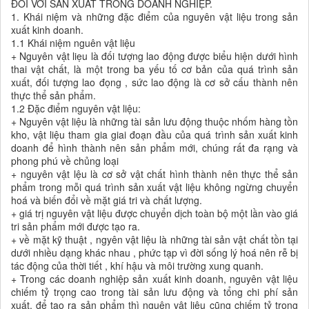
ĐỐI VỚI SẢN XUẤT TRONG DOANH NGHIỆP.
1. Khái niệm và những đặc điểm của nguyên vật liệu trong sản
xuất kinh doanh.
1.1 Khái niệm nguên vật liệu
+ Nguyên vật liẹu là đối tượng lao động được biểu hiện dưới hình
thai vật chất, là một trong ba yếu tố cơ bản của quá trình sản
xuất, đối tượng lao đọng , sức lao động là cơ sở cấu thành nên
thực thể sản phẩm.
1.2 Đặc điểm nguyên vật liệu:
+ Nguyên vật liệu là những tài sản lưu động thuộc nhốm hàng tồn
kho, vật liệu tham gia giai đoạn đầu của quá trình sản xuất kinh
doanh để hình thành nên sản phẩm mới, chúng rất đa rạng và
phong phú về chủng loại
+ nguyên vật lệu là cơ sở vật chất hình thành nên thực thể sản
phẩm trong mỗi quá trình sản xuất vật liệu không ngừng chuyển
hoá và biến đổi về mặt giá tri và chất lượng.
+ giá trị nguyên vật liệu được chuyển dịch toàn bộ một lần vào giá
tri sản phẩm mới được tạo ra.
+ về mặt kỹ thuật , ngyên vật liệu là những tài sản vật chất tồn tại
dưới nhiều dạng khác nhau , phức tạp vì đời sống lý hoá nên rễ bị
tác động của thời tiết , khí hậu và môi trường xung quanh.
+ Trong các doanh nghiệp sản xuất kinh doanh, nguyên vật liệu
chiếm tỷ trọng cao trong tài sản lưu động và tổng chi phí sản
xuất, để tạo ra sản phẩm thì nguên vật liệu cũng chiếm tỷ trọng