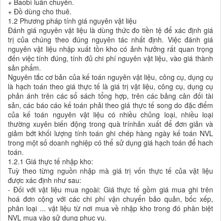
+ Baobì luân chuyển.
+ Đồ dùng cho thuê.
1.2 Phương pháp tính giá nguyên vật liệu
Đánh giá nguyên vật liệu là dùng thức đo tiền tệ để xác định giá
trị của chúng theo đúng nguyên tác nhất định. Việc đánh giá
nguyên vật liệu nhập xuất tồn kho có ảnh hưởng rất quan trọng
đến việc tính đúng, tính đủ chi phí nguyên vật liệu, vào giá thành
sản phẩm.
Nguyên tắc cơ bản của kế toán nguyên vật liệu, công cụ, dụng cụ
là hạch toán theo giá thực tế là giá trị vật liệu, công cụ, dụng cụ
phản ánh trên các sổ sách tổng hợp, trên các bảng cân đối tài
sản, các báo cáo kế toán phải theo giá thực tế song do đặc điểm
của kế toán nguyên vật liệu có nhiều chủng loại, nhiều loại
thường xuyên biến động trong quà trínhản xuất để đơn giản và
giảm bớt khối lượng tính toán ghi chép hàng ngày kế toán NVL
trong một số doanh nghiệp có thể sử dụng giá hạch toán để hach
toán.
1.2.1 Giá thực tế nhập kho:
Tuỳ theo từng nguồn nhập mà giá trị vốn thực tế của vật liệu
được xác định như sau:
- Đối với vật liệu mua ngoài: Giá thực tế gồm giá mua ghi trên
hoá đơn cộng với các chi phí vận chuyển bảo quản, bốc xếp,
phân loại ... vật liệu từ nơi mua về nhập kho trong đó phân biệt
NVL mua vào sử dụng phục vụ.