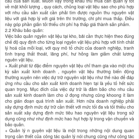
cầu của sản xuất. Muốn vậy trong khâu thu mua cần quản lý tôt
về mặt khối lượng , quy cách, chủng loại vật liệu sao cho phù hợp
với nhu cầu sản xuất cần phải tìm được nguồn thu nguyên vật
liệu với giá hợp lý với giá trên thi trường, chi phi mua thấp. Điều
này góp phần giản tối thiểu chi phí hạ thấp giá thành sản phẩm.
2.2 Khâu bảo quản:
Việc bảo quản ngyên vật liệu tại kho, bãi cần thực hiện theo đúng
chế độ quy định cho từng loại ngyên vật liệu phù hợp với tính chất
lý hoá của mỗi loại, với quy mô tổ chức của doanh nghiệp, tranh
tình trạng thất thoát, lãng phí, hư hỏng làm giảm chất lương
nguên vật liệu.
+ Xuất phát từ đặc điểm nguyên vật liệu chỉ tham gia vào một chu
kỳ sản xuất kinh doanh , nguyên vật liệu thường biến động
thường xuyên nên việc dự trữ nguyên vật liệu như thế nào để đáp
ứng nhu cầu cho sản xuất kinh doanh hiẹn tại là yếu tố hết sức
quan trọng. Mục đích của việc dự trữ là đảm bảo cho nhu cầu
sản xuất kinh doanh làm cho ứ đọng nhưng cũng khoong ít làm
cho gián đoạn quá trình sản xuất. Hơn nữa doanh nghiệp phải
xây dựng định mức dự trữ cần thiết với mức tối đa và tối thiểu cho
sản xuất xây dựng định mức tiêu hao nguyên vật liệu trong sử
dụng cũng như như định mức hao hụt hợp lý trong vận chuyển và
bảo quản.
+ Quản lý n guyên vật liệu là một trong những nội dung quan
trọng cần thiết của công tác quản lý nói chung cũng như công tác