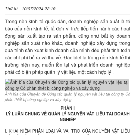
Thứ tư - 10/07/2024 22:19
Trong nền kinh tế quốc dân, doanh nghiệp sản xuất là tế
bào của nền kinh tế, lả đơn vị trực tiếp tiến hành các hoạt
đọng sản xuất tạo ra sản phẩm. cũng như bất kỳ doanh
nghiệp sản xuất nào khác, doanh nghiệp xây dựng trong
quá trình sản xuất kinh doanh của mình đều phải tính toán
các chi phí bỏ ra và thu về. Đặc biệt là trong nền kinh tế thị
trường hiện nay, muốn tồn tại và phát triển doanh nghiệp
phải có biện pháp quản lý vật liệu một cách hợp lý .
Ảnh bìa của Chuyên đề Công tác quản lý nguyên vật liệu tại công ty Cổ
phần thiết bị công nghiệp và xây dựng
PHẦN I
LÝ LUẬN CHUNG VỀ QUẢN LÝ NGUYÊN VẬT LIỆU TẠI DOANH
NGHIÊP
I. KHAI NIỆM PHÂN LOẠI VÀ VAI TRÒ CỦA NGUYÊN VẬT LIỆU