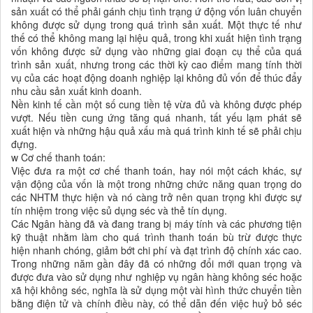
sản xuất có thể phải gánh chịu tình trạng ứ động vốn luân chuyển
không được sử dụng trong quá trình sản xuất. Một thực tế như
thế có thể không mang lại hiệu quả, trong khi xuất hiện tình trạng
vốn không được sử dụng vào những giai đoạn cụ thể của quá
trình sản xuất, nhưng trong các thời kỳ cao điểm mang tính thời
vụ của các hoạt động doanh nghiệp lại không đủ vốn để thúc đẩy
nhu cầu sản xuất kinh doanh.
Nền kinh tế cần một số cung tiền tệ vừa đủ và không được phép
vượt. Nếu tiền cung ứng tăng quá nhanh, tất yếu lạm phát sẽ
xuất hiện và những hậu quả xấu mà quá trình kinh tế sẽ phải chịu
đựng.
w Cơ chế thanh toán:
Việc đưa ra một cơ chế thanh toán, hay nói một cách khác, sự
vận động của vốn là một trong những chức năng quan trọng do
các NHTM thực hiện và nó càng trở nên quan trọng khi được sự
tín nhiệm trong việc sủ dụng séc và thẻ tín dụng.
Các Ngân hàng đã và đang trang bị máy tính và các phương tiện
kỹ thuật nhằm làm cho quá trình thanh toán bù trừ được thực
hiện nhanh chóng, giảm bớt chi phí và đạt trình độ chính xác cao.
Trong những năm gần đây đã có những đổi mới quan trọng và
được đưa vào sử dụng như nghiệp vụ ngân hàng không séc hoặc
xã hội không séc, nghĩa là sử dụng một vài hình thức chuyển tiền
bằng điện tử và chính điều này, có thể dẫn đến việc huỷ bỏ séc