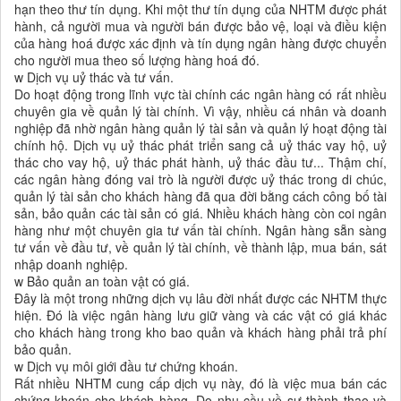
hạn theo thư tín dụng. Khi một thư tín dụng của NHTM được phát
hành, cả người mua và người bán được bảo vệ, loại và điều kiện
của hàng hoá được xác định và tín dụng ngân hàng được chuyển
cho người mua theo số lượng hàng hoá đó.
w Dịch vụ uỷ thác và tư vấn.
Do hoạt động trong lĩnh vực tài chính các ngân hàng có rất nhiều
chuyên gia về quản lý tài chính. Vì vậy, nhiều cá nhân và doanh
nghiệp đã nhờ ngân hàng quản lý tài sản và quản lý hoạt động tài
chính hộ. Dịch vụ uỷ thác phát triển sang cả uỷ thác vay hộ, uỷ
thác cho vay hộ, uỷ thác phát hành, uỷ thác đầu tư... Thậm chí,
các ngân hàng đóng vai trò là người được uỷ thác trong di chúc,
quản lý tài sản cho khách hàng đã qua đời bằng cách công bố tài
sản, bảo quản các tài sản có giá. Nhiều khách hàng còn coi ngân
hàng như một chuyên gia tư vấn tài chính. Ngân hàng sẵn sàng
tư vấn về đầu tư, về quản lý tài chính, về thành lập, mua bán, sát
nhập doanh nghiệp.
w Bảo quản an toàn vật có giá.
Đây là một trong những dịch vụ lâu đời nhất được các NHTM thực
hiện. Đó là việc ngân hàng lưu giữ vàng và các vật có giá khác
cho khách hàng trong kho bao quản và khách hàng phải trả phí
bảo quản.
w Dịch vụ môi giới đầu tư chứng khoán.
Rất nhiều NHTM cung cấp dịch vụ này, đó là việc mua bán các
chứng khoán cho khách hàng. Do nhu cầu về sự thành thạo và