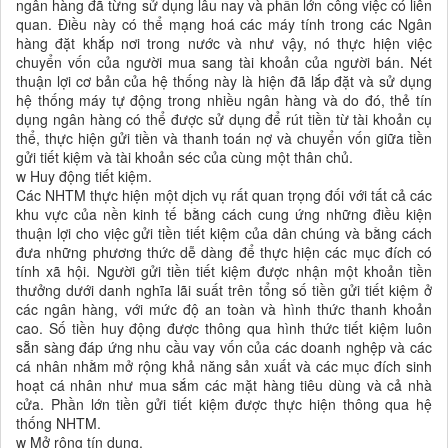
ngân hàng đã từng sử dụng lâu nay và phần lớn công việc có liên
quan. Điều này có thể mạng hoá các máy tính trong các Ngân
hàng đặt khắp nơi trong nước và như vậy, nó thực hiện việc
chuyển vốn của người mua sang tài khoản của người bán. Nét
thuận lợi cơ bản của hệ thống này là hiện đã lắp đặt và sử dụng
hệ thống máy tự động trong nhiều ngân hàng và do đó, thẻ tín
dụng ngân hàng có thể được sử dụng để rút tiền từ tài khoản cụ
thể, thực hiện gửi tiền và thanh toán nợ và chuyển vốn giữa tiền
gửi tiết kiệm và tài khoản séc của cùng một thân chủ.
w Huy động tiết kiệm.
Các NHTM thực hiện một dịch vụ rất quan trọng đối với tất cả các
khu vực của nền kinh tế bằng cách cung ứng những điều kiện
thuận lợi cho việc gửi tiền tiết kiệm của dân chúng và bằng cách
đưa những phương thức dễ dàng để thực hiện các mục đích có
tính xã hội. Người gửi tiền tiết kiệm được nhận một khoản tiền
thưởng dưới danh nghĩa lãi suất trên tổng số tiền gửi tiết kiệm ở
các ngân hàng, với mức độ an toàn và hình thức thanh khoản
cao. Số tiền huy động được thông qua hình thức tiết kiệm luôn
sẵn sàng đáp ứng nhu cầu vay vốn của các doanh nghệp và các
cá nhân nhằm mở rộng khả năng sản xuất và các mục đích sinh
hoạt cá nhân như mua sắm các mặt hàng tiêu dùng và cả nhà
cửa. Phần lớn tiền gửi tiết kiệm được thực hiện thông qua hệ
thống NHTM.
w Mở rộng tín dụng.