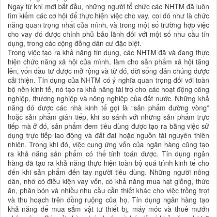
Ngay từ khi mới bắt đầu, những người tổ chức các NHTM đã luôn
tìm kiếm các cơ hội để thực hiện việc cho vay, coi đó như là chức
năng quan trọng nhất của mình, và trong một số trường hợp việc
cho vay đó được chính phủ bảo lãnh đối với một số nhu cầu tín
dụng, trong các cộng đồng dân cư đặc biệt.
Trong việc tạo ra khả năng tín dụng, các NHTM đã và đang thực
hiện chức năng xã hội của mình, làm cho sản phẩm xã hội tăng
lên, vốn đầu tư được mở rộng và từ đó, đời sống dân chúng được
cải thiện. Tín dụng của NHTM có ý nghĩa quan trọng đối với toàn
bộ nền kinh tế, nó tạo ra khả năng tài trợ cho các hoạt động công
nghiệp, thương nghiệp và nông nghiệp của đất nước. Những khả
năng đó được các nhà kinh tế gọi là “sản phẩm đường vòng”
hoặc sản phẩm gián tiếp, khi so sánh với những sản phẩm trực
tiếp mà ở đó, sản phẩm đem tiêu dùng được tạo ra bằng việc sử
dụng trực tiếp lao động và đất đai hoặc nguồn tài nguyên thiên
nhiên. Trong khi đó, việc cung ứng vốn của ngân hàng cũng tạo
ra khả năng sản phẩm có thể tính toán được. Tín dụng ngân
hàng đã tạo ra khả năng thực hiện toàn bộ quá trình kinh tế cho
đến khi sản phẩm đến tay người tiêu dùng. Những người nông
dân, nhờ có điều kiện vay vốn, có khả năng mua hạt giống, thức
ăn, phân bón và nhiều nhu cầu cần thiết khác cho việc trồng trọt
và thu hoạch trên đồng ruộng của họ. Tín dụng ngân hàng tạo
khả năng để mua sắm vật tư thiết bị, máy móc và thuê mướn