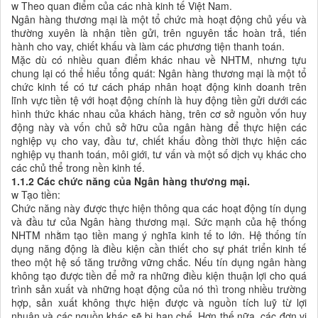
w Theo quan điểm của các nhà kinh tế Việt Nam.
Ngân hàng thương mại là một tổ chức mà hoạt động chủ yếu và
thường xuyên là nhận tiền gửi, trên nguyên tắc hoàn trả, tiến
hành cho vay, chiết khấu và làm các phương tiện thanh toán.
Mặc dù có nhiều quan điểm khác nhau về NHTM, nhưng tựu
chung lại có thể hiểu tổng quát: Ngân hàng thương mại là một tổ
chức kinh tế có tư cách pháp nhân hoạt động kinh doanh trên
lĩnh vực tiền tệ với hoạt động chính là huy động tiền gửi dưới các
hình thức khác nhau của khách hàng, trên cơ sở nguồn vốn huy
động này và vốn chủ sở hữu của ngân hàng để thực hiện các
nghiệp vụ cho vay, đầu tư, chiết khấu đồng thời thực hiện các
nghiệp vụ thanh toán, môi giới, tư vấn và một số dịch vụ khác cho
các chủ thể trong nền kinh tế.
1.1.2
Các chức năng của Ngân hàng thương mại.
w Tạo tiền:
Chức năng này được thực hiện thông qua các hoạt động tín dụng
và đầu tư của Ngân hàng thương mại. Sức mạnh của hệ thống
NHTM nhằm tạo tiền mang ý nghĩa kinh tế to lớn. Hệ thống tín
dụng năng động là điều kiện cần thiết cho sự phát triển kinh tế
theo một hệ số tăng trưởng vững chắc. Nếu tín dụng ngân hàng
không tạo được tiền để mở ra những điều kiện thuận lợi cho quá
trình sản xuất và những hoạt động của nó thì trong nhiều trường
hợp, sản xuất không thực hiện được và nguồn tích luỹ từ lợi
nhuận và các nguồn khác sẽ bị hạn chế. Hơn thế nữa, các đơn vị