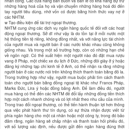
nhân công. Các cửa hàng bán buôn và bán lẻ có khả năng dự trữ
những hàng hoá của họ và vận chuyển những hàng hoá đó đến
tay người tiêu dùng, nhờ vốn có được bằng hình thức vay nợ ở
các NHTM.
w Tạo điều kiện để tài trợ ngoại thương.
NHTM cung ứng các dịch vụ ngân hàng quốc tế đối với các hoạt
động ngoại thương. Sở dĩ như vậy là do tồn tại ở mỗi nước một
hệ thống tiền tệ riêng, không đồng nhất, và với năng lực tài chính
của người mua và người bán ở các nước khác nhau cũng không
giống nhau. Và trong một số trường hợp, còn có những hạn chế
về ngôn ngữ. Có thể xuất hiện một người nào đó đặt mua rượu
vang ở Pháp, một chiếc xe du lịch ở Đức, những đôi giày ở ý hoặc
đăng ký những tạp chí kinh tế ở Anh, có thể nhận ra rằng những
người bán ở các nước nói trên không thích thanh toán bằng đô la.
Trong trường hợp như vậy, người mua buộc phải tìm cách thanh
toán cho người bán bằng đồng ngoại tệ khác như Francs Pháp,
Marks Đức, Lira ý hoặc đồng bảng Anh. Để làm điều đó, người
mua hàng có thể đến các NHTM để đổi lấy những đồng tiền thích
hợp một cách nhanh chóng và có lợi nhất theo nhu cầu của mình.
Trong trao đổi ngoại thương, có thể tiến hành thuận lợi hơn thông
qua việc phát hành thư tín dụng, có sự thừa nhận được viết từ
phía ngân hàng cho một cá nhân hoặc một công ty, trong đó bảo
đảm rằng, ngân hàng sẽ chấp nhận và thanh toán hối phiếu đó,
với số lượng xác định, nếu được gửi đến ngân hàng đúng thời