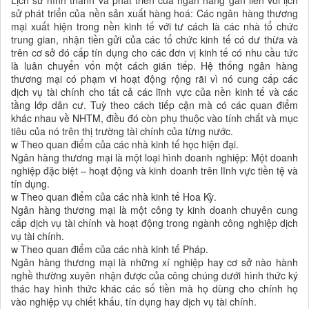
Lịch sử hình thành và phát triển của ngân hàng gắn liền với lịch
sử phát triển của nền sản xuất hàng hoá: Các ngân hàng thương
mại xuất hiện trong nền kinh tế với tư cách là các nhà tổ chức
trung gian, nhận tiền gửi của các tổ chức kinh tế có dư thừa và
trên cơ sở đó cấp tín dụng cho các đơn vị kinh tế có nhu cầu tức
là luân chuyển vốn một cách gián tiếp. Hệ thống ngân hàng
thương mại có phạm vi hoạt động rộng rãi vì nó cung cấp các
dịch vụ tài chính cho tất cả các lĩnh vực của nền kinh tế và các
tầng lớp dân cư. Tuỳ theo cách tiếp cận mà có các quan điểm
khác nhau về NHTM, điều đó còn phụ thuộc vào tính chất và mục
tiêu của nó trên thị trường tài chính của từng nước.
w Theo quan điểm của các nhà kinh tế học hiện đại.
Ngân hàng thương mại là một loại hình doanh nghiệp: Một doanh
nghiệp đặc biệt – hoạt động và kinh doanh trên lĩnh vực tiền tệ và
tín dụng.
w Theo quan điểm của các nhà kinh tế Hoa Kỳ.
Ngân hàng thương mại là một công ty kinh doanh chuyên cung
cấp dịch vụ tài chính và hoạt động trong ngành công nghiệp dịch
vụ tài chính.
w Theo quan điểm của các nhà kinh tế Pháp.
Ngân hàng thương mại là những xí nghiệp hay cơ sở nào hành
nghề thường xuyên nhận được của công chúng dưới hình thức ký
thác hay hình thức khác các số tiền mà họ dùng cho chính họ
vào nghiệp vụ chiết khấu, tín dụng hay dịch vụ tài chính.