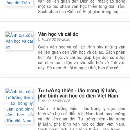
vấn đề liên quan đến Điển cố Phật giáo trong
một số tác phẩm văn học thiền tông đời Trần.
Sách phân tích Điển cố Phật giáo trong một số
tác phẩm văn học thiền tông đời Trần, giúp bạn
đọc có được cái nhìn toàn diện và sâu sắc hơn
về lĩnh vực này. Để nắm rõ nội dung cụ thể,
bạn đọc có thể tìm cuốn sách để đọc
Văn học và cái ác
16:29 02/05/2026
Cuốn Văn học và cái ác trình bày những vấn
đề liên quan đến Văn học và cái ác. Sách phân
tích Văn học và cái ác, giúp bạn đọc có được
cái nhìn toàn diện và sâu sắc hơn về lĩnh vực
này. Để nắm rõ nội dung cụ thể, bạn đọc có thể
tham khảo phần mục lục trong mục chi tiết bên
dưới.
Tư tưởng thiền - lão trong lý luận,
phê bình văn học cổ điển Việt Nam
16:29 02/05/2026
Cuốn Tư tưởng thiền - lão trong lý luận, phê
bình văn học cổ điển Việt Nam trình bày những
vấn đề liên quan đến Tư tưởng thiền - lão trong
lý luận, phê bình văn học cổ điển Việt Nam.
Sách phân tích Tư tưởng thiền - lão trong lý