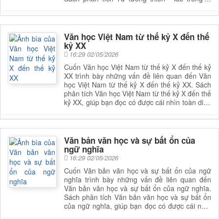
luận, phê bình văn học cổ điển Việt Nam, giúp
bạn đọc có được cái nhìn toàn diện và sâu sắc
hơn về lĩnh vực này. Để nắm rõ nội dung cụ
thể, bạn đọc có thể tham khảo phần mục lục
Văn học Việt Nam từ thế kỷ X đến thế
trong mục chi tiết bên dưới.
kỷ XX
16:29 02/05/2026
Cuốn Văn học Việt Nam từ thế kỷ X đến thế kỷ
XX trình bày những vấn đề liên quan đến Văn
học Việt Nam từ thế kỷ X đến thế kỷ XX. Sách
phân tích Văn học Việt Nam từ thế kỷ X đến thế
kỷ XX, giúp bạn đọc có được cái nhìn toàn diện
và sâu sắc hơn về lĩnh vực này. Để nắm rõ nội
dung cụ thể, bạn đọc có thể tham khảo phần
mục lục trong mục chi tiết bên dưới.
Văn bản văn học và sự bất ổn của
ngữ nghĩa
16:29 02/05/2026
Cuốn Văn bản văn học và sự bất ổn của ngữ
nghĩa trình bày những vấn đề liên quan đến
Văn bản văn học và sự bất ổn của ngữ nghĩa.
Sách phân tích Văn bản văn học và sự bất ổn
của ngữ nghĩa, giúp bạn đọc có được cái nhìn
toàn diện và sâu sắc hơn về lĩnh vực này. Để