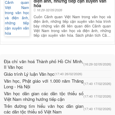
điện ảnh, những tiếp cận xuyên văn
hóa
16:29 02/05/2026
Cuốn Cảnh quan Việt Nam trong văn học và
điện ảnh, những tiếp cận xuyên văn hóa trình
bày những vấn đề liên quan đến Cảnh quan
Việt Nam trong văn học và điện ảnh, những
tiếp cận xuyên văn hóa. Sách phân tích Cảnh
quan Việt Nam trong văn học và điện ảnh,
những tiếp cận xuyên văn hóa, giúp bạn đọc có
được cái nhìn toàn diện và sâu sắc hơn về lĩnh
vực này. Để nắm rõ nội dung cụ thể, bạn đọc
có thể tham khảo phần mục lục trong mục chi
Địa chí văn hoá Thành phố Hồ Chí Minh,
tiết bên dưới.
(16:29 02/05/2026)
II Văn học
Giáo trình Lý luận Văn học
(17:40 26/02/2026)
Văn học, Phật giáo với 1.000 năm Thăng
(17:40 17/02/2026)
Long - Hà Nội
Văn học dân gian các dân tộc thiểu số
(17:40 17/02/2026)
Việt Nam những hướng tiếp cận
Trên đường tìm hiểu văn học dân gian
(17:40 17/02/2026)
các dân tộc thiểu số Việt Nam