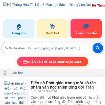
Hệ Thốn
🏠
📚
🎓
Trang chủ
Sách Hot
Ý kiến trao đổi
☰
NHẤN VÀO ĐỂ XEM DANH MỤC SÁCH
TOGGLE NAVIGATION
văn học
Điển cố Phật giáo trong một số tác
phẩm văn học thiền tông đời Trần
11:00 06/06/2026
Cuốn Điển cố Phật giáo trong một số tác phẩm
văn học thiền tông đời Trần trình bày những