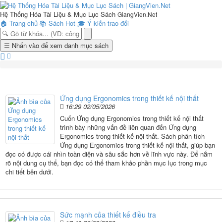
Hệ Thống Hóa Tài Liệu & Mục Lục Sách
GiangVien.Net
🏠
Trang chủ
📚
Sách Hot
🎓
Ý kiến trao đổi
Toggle
☰
Nhấn vào để xem danh mục sách
navigation
Ứng dụng Ergonomics trong thiết kế nội thất
16:29 02/05/2026
Cuốn Ứng dụng Ergonomics trong thiết kế nội thất
trình bày những vấn đề liên quan đến Ứng dụng
Ergonomics trong thiết kế nội thất. Sách phân tích
Ứng dụng Ergonomics trong thiết kế nội thất, giúp bạn
đọc có được cái nhìn toàn diện và sâu sắc hơn về lĩnh vực này. Để nắm
rõ nội dung cụ thể, bạn đọc có thể tham khảo phần mục lục trong mục
chi tiết bên dưới.
Sức mạnh của thiết kế điều tra