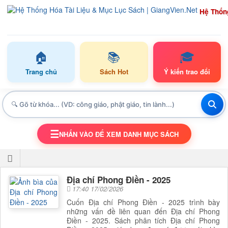
Hệ Thốn
🏠
📚
🎓
Trang chủ
Sách Hot
Ý kiến trao đổi
☰
NHẤN VÀO ĐỂ XEM DANH MỤC SÁCH
TOGGLE NAVIGATION
Địa chí Phong Điền - 2025
17:40 17/02/2026
Cuốn Địa chí Phong Điền - 2025 trình bày
những vấn đề liên quan đến Địa chí Phong
Điền - 2025. Sách phân tích Địa chí Phong