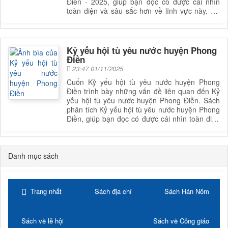
Điền - 2025, giúp bạn đọc có được cái nhìn
toàn diện và sâu sắc hơn về lĩnh vực này. Để
nắm rõ nội dung cụ thể, bạn đọc có thể tham
khảo phần mục lục trong mục chi tiết bên dưới.
Kỷ yếu hội tù yêu nước huyện Phong
Điền
23:47 01/11/2025
Cuốn Kỷ yếu hội tù yêu nước huyện Phong
Điền trình bày những vấn đề liên quan đến Kỷ
yếu hội tù yêu nước huyện Phong Điền. Sách
phân tích Kỷ yếu hội tù yêu nước huyện Phong
Điền, giúp bạn đọc có được cái nhìn toàn diện
và sâu sắc hơn về lĩnh vực này. Để nắm rõ nội
dung cụ thể, bạn đọc có thể tham khảo phần
mục lục trong mục chi tiết bên dưới.
Danh mục sách
Trang nhất
Sách địa chí
Sách Hán Nôm
Sách về lễ hội
Sách về Công giáo