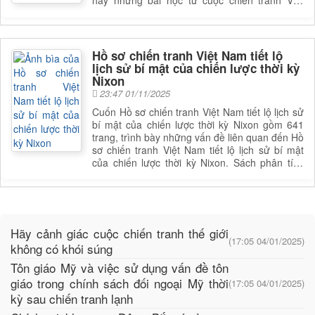
hay những bài học từ cuộc chiến tranh Việt
Nam. Sách phân tích Chiến tranh Việt Nam
được và mất hay những bài học từ cuộc chiến
tranh Việt Nam, giúp bạn đọc có được cái nhìn
toàn diện và sâu sắc hơn về lĩnh vực này. Để
Hồ sơ chiến tranh Việt Nam tiết lộ
nắm rõ nội dung cụ thể, bạn đọc có thể tham
lịch sử bí mật của chiến lược thời kỳ
khảo phần mục lục trong mục chi tiết bên dưới.
Nixon
23:47 01/11/2025
Cuốn Hồ sơ chiến tranh Việt Nam tiết lộ lịch sử
bí mật của chiến lược thời kỳ Nixon gồm 641
trang, trình bày những vấn đề liên quan đến Hồ
sơ chiến tranh Việt Nam tiết lộ lịch sử bí mật
của chiến lược thời kỳ Nixon. Sách phân tích
Hồ sơ chiến tranh Việt Nam tiết lộ lịch sử bí mật
của chiến lược thời kỳ Nixon, giúp bạn đọc có
được cái nhìn toàn diện và sâu sắc hơn về lĩnh
vực này. Để nắm rõ nội dung cụ thể, bạn đọc
có thể tham khảo phần mục lục trong mục chi
Hãy cảnh giác cuộc chiến tranh thế giới
tiết bên dưới.
(17:05 04/01/2025)
không có khói súng
Tôn giáo Mỹ và việc sử dụng vấn đề tôn
giáo trong chính sách đối ngoại Mỹ thời
(17:05 04/01/2025)
kỳ sau chiến tranh lạnh