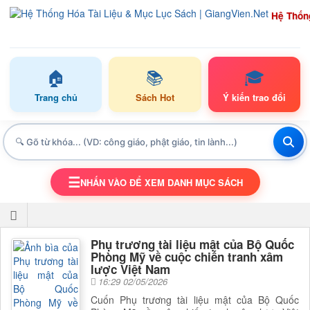
Hệ Thốn
🏠
📚
🎓
Trang chủ
Sách Hot
Ý kiến trao đổi
☰
NHẤN VÀO ĐỂ XEM DANH MỤC SÁCH
TOGGLE NAVIGATION
Phụ trương tài liệu mật của Bộ Quốc
Phòng Mỹ về cuộc chiến tranh xâm
lược Việt Nam
16:29 02/05/2026
Cuốn Phụ trương tài liệu mật của Bộ Quốc