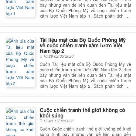
bày những vấn đề liên quan đến Tài liệu mật
của Bộ Quốc Phòng Mỹ về cuộc chiến tranh
xâm lược Việt Nam tập 1. Sách phân tích Tài
liệu mật của Bộ Quốc Phòng Mỹ về cuộc chiến
tranh xâm lược Việt Nam tập 1, giúp bạn đọc
có được cái nhìn toàn diện và sâu sắc hơn về
lĩnh vực này. Để nắm rõ nội dung cụ thể, bạn
Tài liệu mật của Bộ Quốc Phòng Mỹ
đọc có thể tham khảo phần mục lục trong mục
về cuộc chiến tranh xâm lược Việt
chi tiết bên dưới.
Nam tập 2
16:29 02/05/2026
Cuốn Tài liệu mật của Bộ Quốc Phòng Mỹ về
cuộc chiến tranh xâm lược Việt Nam tập 2 trình
bày những vấn đề liên quan đến Tài liệu mật
của Bộ Quốc Phòng Mỹ về cuộc chiến tranh
xâm lược Việt Nam tập 2. Sách phân tích Tài
liệu mật của Bộ Quốc Phòng Mỹ về cuộc chiến
tranh xâm lược Việt Nam tập 2, giúp bạn đọc
có được cái nhìn toàn diện và sâu sắc hơn về
lĩnh vực này. Để nắm rõ nội dung cụ thể, bạn
Cuộc chiến tranh thế giới không có
đọc có thể tham khảo phần mục lục trong mục
khói súng
chi tiết bên dưới.
17:40 17/02/2026
Cuốn Cuộc chiến tranh thế giới không có khói
súng trình bày những vấn đề liên quan đến