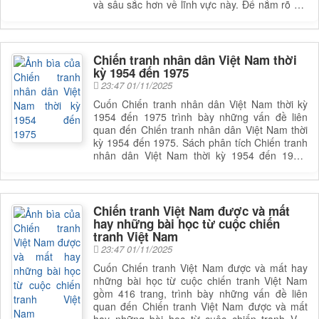
và sâu sắc hơn về lĩnh vực này. Để nắm rõ nội
dung cụ thể, bạn đọc có thể tham khảo phần
mục lục trong mục chi tiết bên dưới.
Chiến tranh nhân dân Việt Nam thời
kỳ 1954 đến 1975
23:47 01/11/2025
Cuốn Chiến tranh nhân dân Việt Nam thời kỳ
1954 đến 1975 trình bày những vấn đề liên
quan đến Chiến tranh nhân dân Việt Nam thời
kỳ 1954 đến 1975. Sách phân tích Chiến tranh
nhân dân Việt Nam thời kỳ 1954 đến 1975,
giúp bạn đọc có được cái nhìn toàn diện và sâu
sắc hơn về lĩnh vực này. Để nắm rõ nội dung
cụ thể, bạn đọc có thể tham khảo phần mục lục
trong mục chi tiết bên dưới.
Chiến tranh Việt Nam được và mất
hay những bài học từ cuộc chiến
tranh Việt Nam
23:47 01/11/2025
Cuốn Chiến tranh Việt Nam được và mất hay
những bài học từ cuộc chiến tranh Việt Nam
gồm 416 trang, trình bày những vấn đề liên
quan đến Chiến tranh Việt Nam được và mất