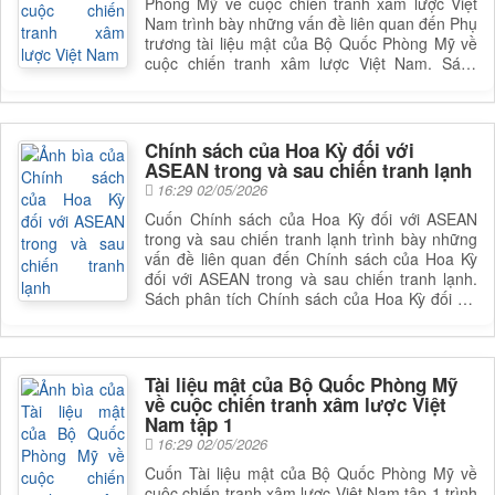
Phòng Mỹ về cuộc chiến tranh xâm lược Việt
Nam trình bày những vấn đề liên quan đến Phụ
trương tài liệu mật của Bộ Quốc Phòng Mỹ về
cuộc chiến tranh xâm lược Việt Nam. Sách
phân tích Phụ trương tài liệu mật của Bộ Quốc
Phòng Mỹ về cuộc chiến tranh xâm lược Việt
Nam, giúp bạn đọc có được cái nhìn toàn diện
và sâu sắc hơn về lĩnh vực này. Để nắm rõ nội
Chính sách của Hoa Kỳ đối với
dung cụ thể, bạn đọc có thể tham khảo phần
ASEAN trong và sau chiến tranh lạnh
mục lục trong mục chi tiết bên dưới.
16:29 02/05/2026
Cuốn Chính sách của Hoa Kỳ đối với ASEAN
trong và sau chiến tranh lạnh trình bày những
vấn đề liên quan đến Chính sách của Hoa Kỳ
đối với ASEAN trong và sau chiến tranh lạnh.
Sách phân tích Chính sách của Hoa Kỳ đối với
ASEAN trong và sau chiến tranh lạnh, giúp bạn
đọc có được cái nhìn toàn diện và sâu sắc hơn
về lĩnh vực này. Để nắm rõ nội dung cụ thể,
bạn đọc có thể tham khảo phần mục lục trong
Tài liệu mật của Bộ Quốc Phòng Mỹ
mục chi tiết bên dưới.
về cuộc chiến tranh xâm lược Việt
Nam tập 1
16:29 02/05/2026
Cuốn Tài liệu mật của Bộ Quốc Phòng Mỹ về
cuộc chiến tranh xâm lược Việt Nam tập 1 trình