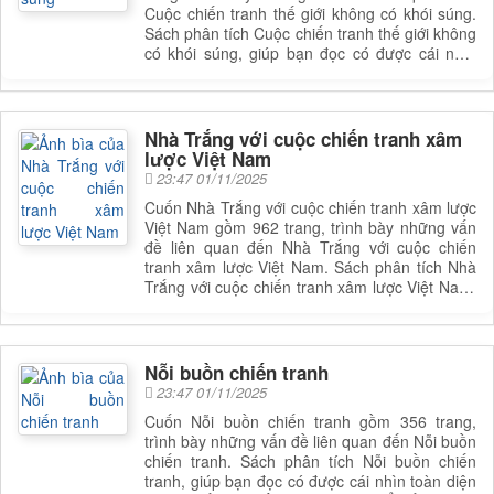
Cuộc chiến tranh thế giới không có khói súng.
Sách phân tích Cuộc chiến tranh thế giới không
có khói súng, giúp bạn đọc có được cái nhìn
toàn diện và sâu sắc hơn về lĩnh vực này. Để
nắm rõ nội dung cụ thể, bạn đọc có thể tham
khảo phần mục lục trong mục chi tiết bên dưới.
Nhà Trắng với cuộc chiến tranh xâm
lược Việt Nam
23:47 01/11/2025
Cuốn Nhà Trắng với cuộc chiến tranh xâm lược
Việt Nam gồm 962 trang, trình bày những vấn
đề liên quan đến Nhà Trắng với cuộc chiến
tranh xâm lược Việt Nam. Sách phân tích Nhà
Trắng với cuộc chiến tranh xâm lược Việt Nam,
giúp bạn đọc có được cái nhìn toàn diện và sâu
sắc hơn về lĩnh vực này. Để nắm rõ nội dung
cụ thể, bạn đọc có thể tham khảo phần mục lục
trong mục chi tiết bên dưới.
Nỗi buồn chiến tranh
23:47 01/11/2025
Cuốn Nỗi buồn chiến tranh gồm 356 trang,
trình bày những vấn đề liên quan đến Nỗi buồn
chiến tranh. Sách phân tích Nỗi buồn chiến
tranh, giúp bạn đọc có được cái nhìn toàn diện