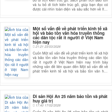
bổ di tích kiến trúc gỗ. Sách phân tích Bảo tồn
và tu bổ di tích kiến trúc gỗ, giúp bạn đọc có
được cái nhìn toàn diện và sâu sắc hơn về lĩnh
vực này. Để nắm rõ nội dung cụ thể, bạn đọc
có thể tham khảo phần mục lục trong mục chi
tiết bên dưới.
Một số vấn đề về phát triển kinh tế xã
hội và bảo tồn văn hóa truyền thống
các dân tộc rất ít người ở Việt Nam
hiện nay
21:21 23/03/2026
Cuốn Một số vấn đề về phát triển kinh tế xã hội
và bảo tồn văn hóa truyền thống các dân tộc
rất ít người ở Việt Nam hiện nay trình bày
những vấn đề liên quan đến Một số vấn đề về
phát triển kinh tế xã hội và bảo tồn văn hóa
truyền thống các dân tộc rất ít người ở Việt
Nam hiện nay. Sách phân tích Một số vấn đề
về phát triển kinh tế xã hội và bảo tồn văn hóa
truyền thống các dân tộc rất ít người ở Việt
Nam hiện nay, giúp bạn đọc có được cái nhìn
Di sản Hội An 25 năm bảo tồn và phát
toàn diện và sâu sắc hơn về lĩnh vực này. Để
huy giá trị
nắm rõ nội dung cụ thể, bạn đọc có thể tham
17:40 17/02/2026
khảo phần mục lục trong mục chi tiết bên dưới.
Cuốn Di sản Hội An 25 năm bảo tồn và phát