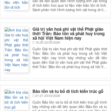
vấn đề liên quan đến Hình tượng linh vật trong
di tích kiến trúc qua tư liệu viện bảo tồn di tích.
Sách phân tích Hình tượng linh vật trong di tích
kiến trúc qua tư liệu viện bảo tồn di tích, giúp
bạn đọc có được cái nhìn toàn diện và sâu sắc
hơn về lĩnh vực này. Để nắm rõ nội dung cụ
thể, bạn đọc có thể tham khảo phần mục lục
Giá trị văn hoá phi vật thể Phật giáo
trong mục chi tiết bên dưới.
thời Trần: Bảo tồn và phát huy trong
xã hội Việt Nam hiện nay
16:29 02/05/2026
Cuốn Giá trị văn hoá phi vật thể Phật giáo thời
Trần: Bảo tồn và phát huy trong xã hội Việt
Nam hiện nay trình bày những vấn đề liên
quan đến Giá trị văn hoá phi vật thể Phật giáo
thời Trần: Bảo tồn và phát huy trong xã hội Việt
Nam hiện nay. Sách phân tích Giá trị văn hoá
phi vật thể Phật giáo thời Trần: Bảo tồn và phát
huy trong xã hội Việt Nam hiện nay, giúp bạn
đọc có được cái nhìn toàn diện và sâu sắc hơn
về lĩnh vực này. Để nắm rõ nội dung cụ thể,
Bảo tồn và tu bổ di tích kiến trúc gỗ
bạn đọc có thể tìm cuốn sách để đọc
21:21 23/03/2026
Cuốn Bảo tồn và tu bổ di tích kiến trúc gỗ trình
bày những vấn đề liên quan đến Bảo tồn và tu