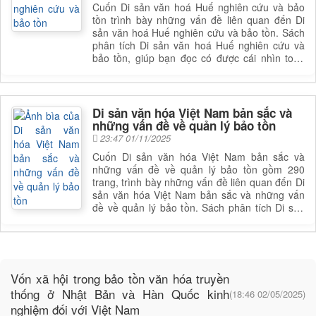
Cuốn Di sản văn hoá Huế nghiên cứu và bảo
tồn trình bày những vấn đề liên quan đến Di
sản văn hoá Huế nghiên cứu và bảo tồn. Sách
phân tích Di sản văn hoá Huế nghiên cứu và
bảo tồn, giúp bạn đọc có được cái nhìn toàn
diện và sâu sắc hơn về lĩnh vực này. Để nắm rõ
nội dung cụ thể, bạn đọc có thể tham khảo
phần mục lục trong mục chi tiết bên dưới.
Di sản văn hóa Việt Nam bản sắc và
những vấn đề về quản lý bảo tồn
23:47 01/11/2025
Cuốn Di sản văn hóa Việt Nam bản sắc và
những vấn đề về quản lý bảo tồn gồm 290
trang, trình bày những vấn đề liên quan đến Di
sản văn hóa Việt Nam bản sắc và những vấn
đề về quản lý bảo tồn. Sách phân tích Di sản
văn hóa Việt Nam bản sắc và những vấn đề về
quản lý bảo tồn, giúp bạn đọc có được cái nhìn
toàn diện và sâu sắc hơn về lĩnh vực này. Để
nắm rõ nội dung cụ thể, bạn đọc có thể tham
khảo phần mục lục trong mục chi tiết bên dưới.
Vốn xã hội trong bảo tồn văn hóa truyền
thống ở Nhật Bản và Hàn Quốc kinh
(18:46 02/05/2025)
nghiệm đối với Việt Nam