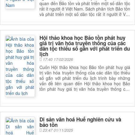
quan đến Bảo tồn và phát triển một số dân tộc
rất ít người ở Việt Nam. Sách phân tích Bảo tồn
và phát triển một số dân tộc rất ít người ở Việt
Nam, giúp bạn đọc có được cái nhìn toàn diện
và sâu sắc hơn về lĩnh vực này. Để nắm rõ nội
dung cụ thể, bạn đọc có thể tham khảo phần
mục lục trong mục chi tiết bên dưới.
Hội thảo khoa học Bảo tồn phát huy
giá trị văn hóa truyền thống của các
dân tộc thiểu số gắn với phát triển du
lịch
17:40 17/02/2026
Cuốn Hội thảo khoa học Bảo tồn phát huy giá
trị văn hóa truyền thống của các dân tộc thiểu
số gắn với phát triển du lịch trình bày những
vấn đề liên quan đến Hội thảo khoa học Bảo
tồn phát huy giá trị văn hóa truyền thống của
các dân tộc thiểu số gắn với phát triển du lịch.
Sách phân tích Hội thảo khoa học Bảo tồn phát
huy giá trị văn hóa truyền thống của các dân
tộc thiểu số gắn với phát triển du lịch, giúp bạn
đọc có được cái nhìn toàn diện và sâu sắc hơn
Di sản văn hoá Huế nghiên cứu và
về lĩnh vực này. Để nắm rõ nội dung cụ thể,
bảo tồn
bạn đọc có thể tham khảo phần mục lục trong
23:47 01/11/2025
mục chi tiết bên dưới.