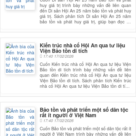
huy giá trị trình bày những vấn đề liên quan
đến Di sản Hội An 25 năm bảo tồn và phát huy
giá trị. Sách phân tích Di sản Hội An 25 năm
bảo tồn và phát huy giá trị, giúp bạn đọc có
được cái nhìn toàn diện và sâu sắc hơn về lĩnh
vực này. Để nắm rõ nội dung cụ thể, bạn đọc
có thể tham khảo phần mục lục trong mục chi
tiết bên dưới.
Kiến trúc nhà cổ Hội An qua tư liệu
Viện Bảo tồn di tích
17:40 17/02/2026
Cuốn Kiến trúc nhà cổ Hội An qua tư liệu Viện
Bảo tồn di tích trình bày những vấn đề liên
quan đến Kiến trúc nhà cổ Hội An qua tư liệu
Viện Bảo tồn di tích. Sách phân tích Kiến trúc
nhà cổ Hội An qua tư liệu Viện Bảo tồn di tích,
giúp bạn đọc có được cái nhìn toàn diện và sâu
sắc hơn về lĩnh vực này. Để nắm rõ nội dung
cụ thể, bạn đọc có thể tham khảo phần mục lục
trong mục chi tiết bên dưới.
Bảo tồn và phát triển một số dân tộc
rất ít người ở Việt Nam
17:40 17/02/2026
Cuốn Bảo tồn và phát triển một số dân tộc rất ít
người ở Việt Nam trình bày những vấn đề liên