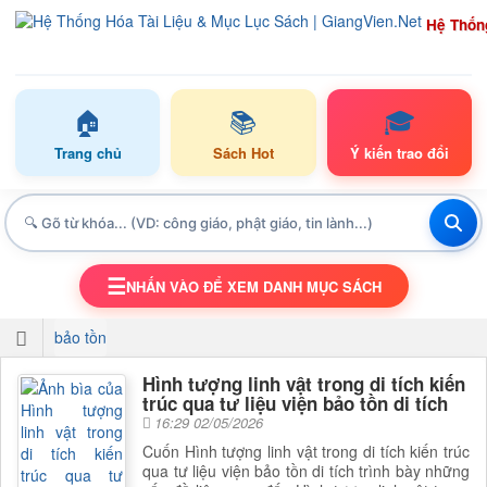
Hệ Thốn
🏠
📚
🎓
Trang chủ
Sách Hot
Ý kiến trao đổi
☰
NHẤN VÀO ĐỂ XEM DANH MỤC SÁCH
TOGGLE NAVIGATION
bảo tồn
Hình tượng linh vật trong di tích kiến
trúc qua tư liệu viện bảo tồn di tích
16:29 02/05/2026
Cuốn Hình tượng linh vật trong di tích kiến trúc
qua tư liệu viện bảo tồn di tích trình bày những