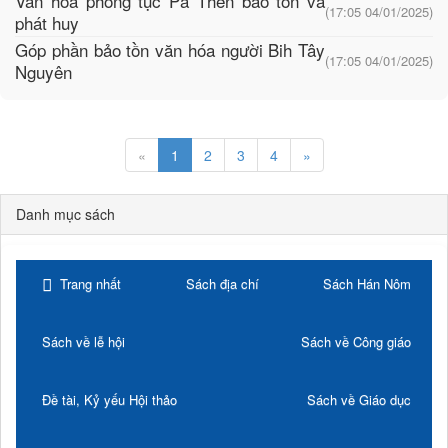
Văn hóa phong tục Pà Thẻn bảo tồn và
(17:05 04/01/2025)
phát huy
Góp phần bảo tồn văn hóa người Bih Tây
(17:05 04/01/2025)
Nguyên
«
1
2
3
4
»
Danh mục sách
Trang nhất
Sách địa chí
Sách Hán Nôm
Sách về lễ hội
Sách về Công giáo
Đề tài, Kỷ yếu Hội thảo
Sách về Giáo dục