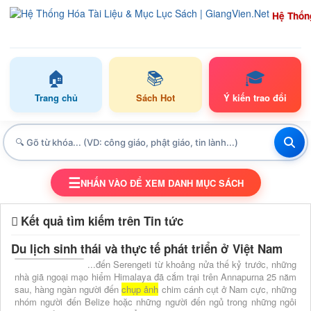
Hệ Thốn
🏠
📚
🎓
Trang chủ
Sách Hot
Ý kiến trao đổi
☰
NHẤN VÀO ĐỂ XEM DANH MỤC SÁCH
TOGGLE NAVIGATION
Kết quả tìm kiếm trên Tin tức
Du lịch sinh thái và thực tế phát triển ở Việt Nam
...đến Serengeti từ khoảng nửa thế kỷ trước, những
nhà giã ngoại mạo hiểm Himalaya đã cắm trại trên Annapurna 25 năm
sau, hàng ngàn người đến
chụp ảnh
chim cánh cụt ở Nam cực, những
nhóm người đến Belize hoặc những người đến ngủ trong những ngôi