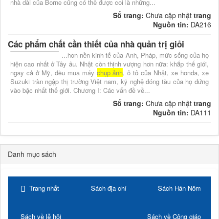
nhà dài của Borne cũng có thể được coi là những...
Số trang:
Chưa cập nhật
trang
Nguồn tin:
DA216
Các phẩm chất cần thiết của nhà quản trị giỏi
...hơn nền kinh tế của Anh, Pháp, mức sống của họ
hiện cao nhất ở Tây âu. Nhật còn thịnh vượng hơn nữa: khắp thế giới,
ngay cả ở Mỹ, đều mua máy
chụp ảnh
, ô tô của Nhật, xe honda, xe
Suzuki tràn ngập thị trường Việt nam, kỹ nghệ đóng tàu của họ đứng
vào bậc nhất thế giới. Chương I: Các vấn đề về...
Số trang:
Chưa cập nhật
trang
Nguồn tin:
DA111
Danh mục sách
Trang nhất
Sách địa chí
Sách Hán Nôm
Sách về lễ hội
Sách về Công giáo