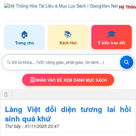
Hệ Thốn
🏠
📚
🎓
Trang chủ
Sách Hot
Ý kiến trao đổi
☰
NHẤN VÀO ĐỂ XEM DANH MỤC SÁCH
TOGGLE NAVIGATION
Làng Việt đối diện tương lai hồi
sinh quá khứ
Thứ bảy - 01/11/2025 23:47