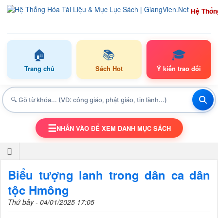
Hệ Thốn
🏠
📚
🎓
Trang chủ
Sách Hot
Ý kiến trao đổi
☰
NHẤN VÀO ĐỂ XEM DANH MỤC SÁCH
TOGGLE NAVIGATION
Biểu tượng lanh trong dân ca dân
tộc Hmông
Thứ bảy - 04/01/2025 17:05