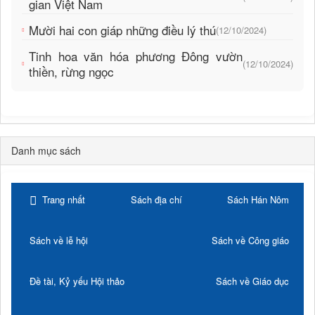
gian Việt Nam
Mười hai con giáp những điều lý thú
(12/10/2024)
Tinh hoa văn hóa phương Đông vườn
(12/10/2024)
thiền, rừng ngọc
Danh mục sách
Trang nhất
Sách địa chí
Sách Hán Nôm
Sách về lễ hội
Sách về Công giáo
Đề tài, Kỷ yếu Hội thảo
Sách về Giáo dục