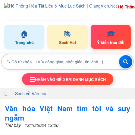
Hệ Thốn
🏠
📚
🎓
Trang chủ
Sách Hot
Ý kiến trao đổi
☰
NHẤN VÀO ĐỂ XEM DANH MỤC SÁCH
TOGGLE NAVIGATION
Sách về Văn hóa
Văn hóa Việt Nam tìm tòi và suy
ngẫm
Thứ bảy - 12/10/2024 12:20