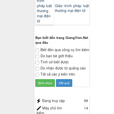
Giáo trình pháp luật
thương mại điện tử
Thăm dò ý kiến
Bạn biết đến trang GiangVien.Net
qua đâu
Biết đến qua công cụ tìm kiếm
Do bạn bè giới thiệu
Tình cờ biết được
Do nhận được từ quảng cáo
Tất cả các ý kiến trên
Thống kê truy cập
Đang truy cập
99
Máy chủ tìm
14
kiếm