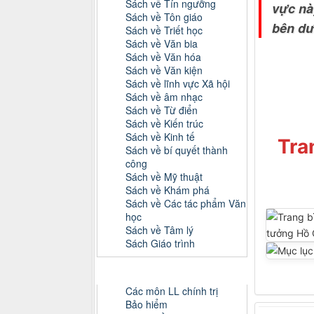
Sách về Tín ngưỡng
vực nà
Sách về Tôn giáo
bên dư
Sách về Triết học
Sách về Văn bia
Sách về Văn hóa
Sách về Văn kiện
Sách về lĩnh vực Xã hội
Sách về âm nhạc
Sách về Từ điển
Sách về Kiến trúc
Sách về Kinh tế
Tra
Sách về bí quyết thành
công
Sách về Mỹ thuật
Sách về Khám phá
Sách về Các tác phẩm Văn
học
Sách về Tâm lý
Sách Giáo trình
Danh mục Tiểu luận, Đồ án
Các môn LL chính trị
Bảo hiểm