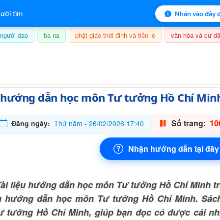
 mục lục sách
ười tìm
Nhấn vào đây đ
người dao
ba na
phật giáo thời đinh và tiền lê
văn hóa và cư dâ
8/08/2026, 22:23
ệu hướng dẫn học môn Tư tưởng Hồ Chí Min
Số trang:
10
Đăng ngày:
Thứ năm - 26/02/2026 17:40
Nhận hướng dẫn tại đây
ài liệu hướng dẫn học môn Tư tưởng Hồ Chí Minh tr
ệu hướng dẫn học môn Tư tưởng Hồ Chí Minh. Sách
 tưởng Hồ Chí Minh, giúp bạn đọc có được cái nhì