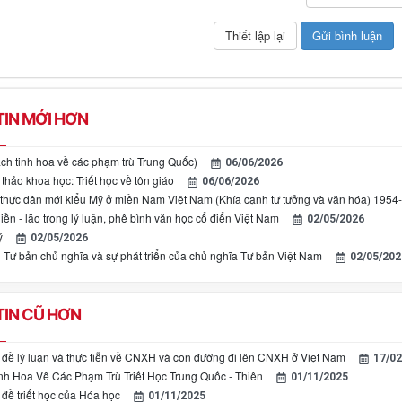
IN MỚI HƠN
ách tinh hoa về các phạm trù Trung Quốc)
06/06/2026
thảo khoa học: Triết học về tôn giáo
06/06/2026
thực dân mới kiểu Mỹ ở miền Nam Việt Nam (Khía cạnh tư tưởng và văn hóa) 1954
iền - lão trong lý luận, phê bình văn học cổ điển Việt Nam
02/05/2026
ý
02/05/2026
ư bản chủ nghĩa và sự phát triển của chủ nghĩa Tư bản Việt Nam
02/05/202
IN CŨ HƠN
 đề lý luận và thực tiễn về CNXH và con đường đi lên CNXH ở Việt Nam
17/02
nh Hoa Về Các Phạm Trù Triết Học Trung Quốc - Thiên
01/11/2025
 đề triết học của Hóa học
01/11/2025