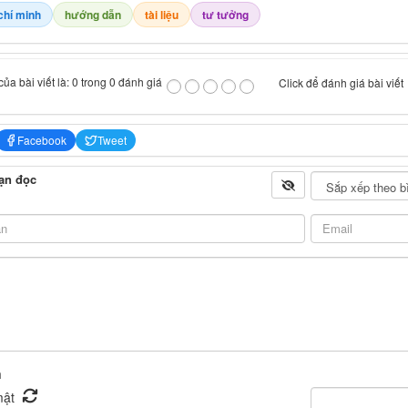
chí minh
hướng dẫn
tài liệu
tư tưởng
ủa bài viết là: 0 trong 0 đánh giá
Click để đánh giá bài viết
Facebook
Tweet
ạn đọc
n