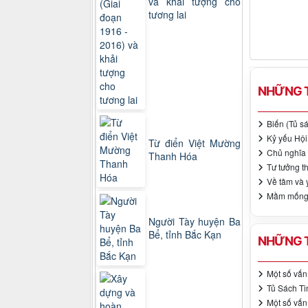
và khải tượng cho
tương lai
NHỮNG T
Biến (Tủ s
Kỷ yếu Hội 
Từ điển Việt Mường
Chủ nghĩa 
Thanh Hóa
Tư tưởng th
Về tâm và 
Mầm mống T
Người Tày huyện Ba
Bể, tỉnh Bắc Kạn
NHỮNG T
Một số vấn
Tủ Sách Ti
Một số vấn