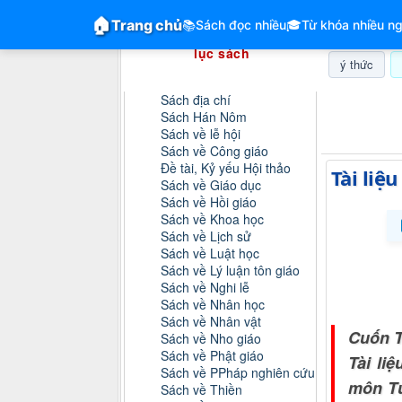
GiangVien.Net - Hệ thống hóa tài liệu &
🏠
Trang chủ
📚
Sách đọc nhiều
🎓
Từ khóa nhiều ng
Hệ thống hóa tài liệu & mục
lục sách
ý thức
Danh mục sách
Sách địa chí
Thứ bảy, 0
Sách Hán Nôm
Sách về lễ hội
Sách về Công giáo
Đề tài, Kỷ yếu Hội thảo
Tài li
Sách về Giáo dục
Sách về Hồi giáo
Sách về Khoa học
Sách về Lịch sử
Sách về Luật học
Sách về Lý luận tôn giáo
Sách về Nghi lễ
Sách về Nhân học
Sách về Nhân vật
Cuốn T
Sách về Nho giáo
Sách về Phật giáo
Tài li
Sách về PPháp nghiên cứu
môn Tư
Sách về Thiền