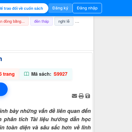
Đăng ký
Đăng nhập
ể trao đổi về cuốn sách
n đồng bằng...
đền tháp
nghi lễ
champa
thuế
ảnh hưở
Thông tin hỗ trợ
h
6 trang
Mã sách:
S9927
ình bày những vấn đề liên quan đến
 phân tích Tài liệu hướng dẫn học
n toàn diện và sâu sắc hơn về lĩnh