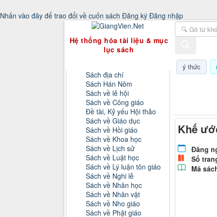
Nhấn vào đây để trao đổi về cuốn sách
Đăng ký
Đăng nhập
GiangVien.Net - Hệ thống hóa tài liệu & 
Hệ thống hóa tài liệu & mục
lục sách
Danh mục sách
ý thức
Sách địa chí
Sách Hán Nôm
Thứ năm, 0
Sách về lễ hội
Sách về Công giáo
Đề tài, Kỷ yếu Hội thảo
Sách về Giáo dục
Khế ước
Sách về Hồi giáo
Sách về Khoa học
Sách về Lịch sử
Đăng n
Sách về Luật học
Số tran
Sách về Lý luận tôn giáo
Mã sác
Sách về Nghi lễ
Sách về Nhân học
Sách về Nhân vật
Sách về Nho giáo
Sách về Phật giáo