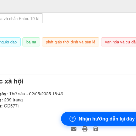
mục lục sách
người dao
ba na
phật giáo thời đinh và tiền lê
văn hóa và cư dâ
6/08/2026, 12:47
 xã hội
gày:
Thứ sáu - 02/05/2025 18:46
g:
239 trang
h:
GD5771
Nhận hướng dẫn tại đây