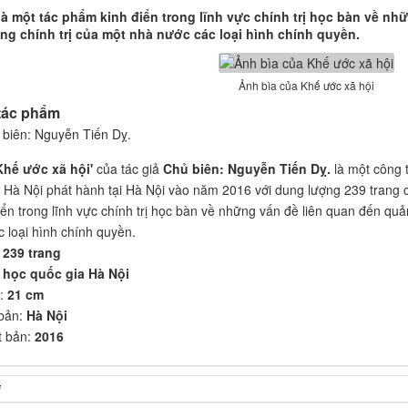
à một tác phẩm kinh điển trong lĩnh vực chính trị học bàn về nh
ng chính trị của một nhà nước các loại hình chính quyền.
Ảnh bìa của Khế ước xã hội
 tác phẩm
 biên: Nguyễn Tiến Dỵ.
Khế ước xã hội'
của tác giả
Chủ biên: Nguyễn Tiến Dỵ.
là một công t
 Hà Nội phát hành tại Hà Nội vào năm 2016 với dung lượng 239 trang 
ển trong lĩnh vực chính trị học bàn về những vấn đề liên quan đến quản
 loại hình chính quyền.
:
239 trang
 học quốc gia Hà Nội
h:
21 cm
 bản:
Hà Nội
t bản:
2016
i