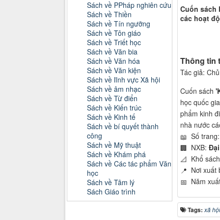
Sách về PPháp nghiên cứu
Cuốn sách l
Sách về Thiền
các hoạt độ
Sách về Tín ngưỡng
Sách về Tôn giáo
Sách về Triết học
Sách về Văn bia
Thông tin
Sách về Văn hóa
Sách về Văn kiện
Tác giả: Chủ
Sách về lĩnh vực Xã hội
Sách về âm nhạc
Cuốn sách
'
Sách về Từ điển
học quốc gia
Sách về Kiến trúc
phẩm kinh đi
Sách về Kinh tế
nhà nước các
Sách về bí quyết thành
công
Số trang
📖
Sách về Mỹ thuật
NXB:
Đại
🏢
Sách về Khám phá
Khổ sác
📐
Sách về Các tác phẩm Văn
Nơi xuất
📍
học
Năm xuấ
Sách về Tâm lý
📅
Sách Giáo trình
Tags:
xã hộ
Danh mục Tiểu luận, Đồ án