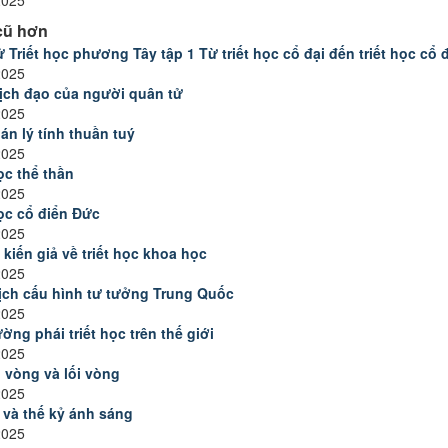
cũ hơn
ử Triết học phương Tây tập 1 Từ triết học cổ đại đến triết học cổ 
2025
ịch đạo của người quân tử
2025
án lý tính thuần tuý
2025
ọc thể thần
2025
học cổ điển Đức
2025
kiến giả về triết học khoa học
2025
ịch cấu hình tư tưởng Trung Quốc
2025
ờng phái triết học trên thế giới
2025
vòng và lối vòng
2025
 và thế kỷ ánh sáng
2025