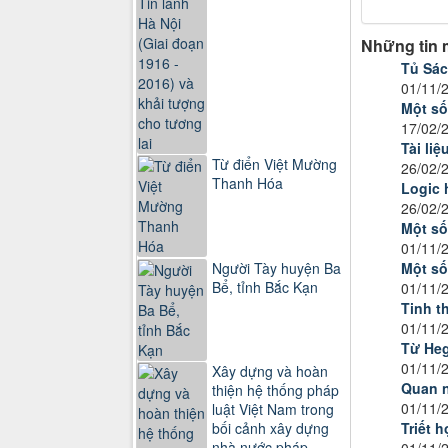
Những tin 
Tủ Sác
01/11/
Một số
17/02/
Tài li
Từ điển Việt Mường
26/02/
Thanh Hóa
Logic 
26/02/
Một số
01/11/
Người Tày huyện Ba
Một số
Bể, tỉnh Bắc Kạn
01/11/
Tinh t
01/11/
Từ Heg
01/11/
Xây dựng và hoàn
Quan n
thiện hệ thống pháp
01/11/
luật Việt Nam trong
Triết 
bối cảnh xây dựng
nhà nước pháp
01/11/