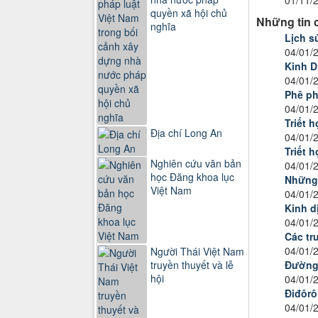
quyền xã hội chủ
Những tin 
nghĩa
Lịch s
04/01/
Kinh D
04/01/
Phê ph
04/01/
Triết h
Địa chí Long An
04/01/
Triết 
Nghiên cứu văn bản
04/01/
học Đăng khoa lục
Những 
Việt Nam
04/01/
Kinh d
04/01/
Các trư
04/01/
Người Thái Việt Nam
truyền thuyết và lễ
Đường 
hội
04/01/
Điđôrô
04/01/