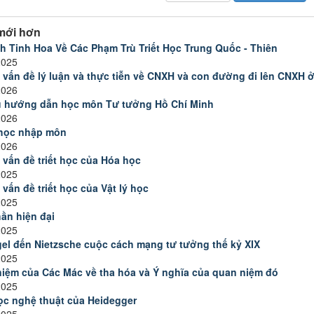
mới hơn
h Tinh Hoa Về Các Phạm Trù Triết Học Trung Quốc - Thiên
2025
 vấn đề lý luận và thực tiễn về CNXH và con đường đi lên CNXH ở
2026
ệu hướng dẫn học môn Tư tưởng Hồ Chí Minh
2026
học nhập môn
2026
 vấn đề triết học của Hóa học
2025
 vấn đề triết học của Vật lý học
2025
hần hiện đại
2025
el đến Nietzsche cuộc cách mạng tư tưởng thế kỷ XIX
2025
iệm của Các Mác về tha hóa và Ý nghĩa của quan niệm đó
2025
học nghệ thuật của Heidegger
2025