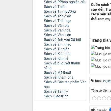
Sách về PPháp nghiên cứu
Cuốn sách T
Sách về Thiền
cập đến Tru
Sách về Tín ngưỡng
cách sâu sắ
Sách về Tôn giáo
thể xem mục
Sách về Triết học
Sách về Văn bia
Sách về Văn hóa
Sách về Văn kiện
Sách về lĩnh vực Xã hội
Trang bìa 
Sách về âm nhạc
Sách về Từ điển
Sách về Kiến trúc
Sách về Kinh tế
Sách về bí quyết thành
công
Sách về Mỹ thuật
Sách về Khám phá
Tags:
truyệ
Sách về Các tác phẩm Văn
học
Tổng số điểm củ
Sách về Tâm lý
Sách Giáo trình
Danh mục Tiểu luận, Đồ án
Chia sẻ: