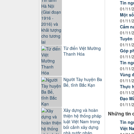
Tín ng
01/11/
Một số
01/11/
Cẩm na
01/11/
Tuyên 
01/11/
Từ điển Việt Mường
Góp ph
Thanh Hóa
01/11/
Tín ng
01/11/
Vùng đ
Người Tày huyện Ba
01/11/
Bể, tỉnh Bắc Kạn
Thực h
01/11/
Đạo Mẫ
01/11/
Xây dựng và hoàn
Những tin 
thiện hệ thống pháp
luật Việt Nam trong
Tín ng
bối cảnh xây dựng
Việt N
nhà nước pháp