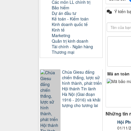
Các môn LL chính trị
Bảo hiểm
Ý kiến b
Dự án đầu tư
Kế toán - Kiểm toán
Kinh doanh quốc tế
Kinh tế
Marketing
Quản trị kinh doanh
Tài chính - Ngân hàng
Thương mại
Sách xem nhiều
Chúa Giesu đấng
Mã an toàn
chiến thắng, lược sử
hình thành, phát triển
Hội thánh Tin lành
Hà Nội (Giai đoạn
1916 - 2016) và khải
tượng cho tương lai
Những tin 
Hội Ph
01/11/