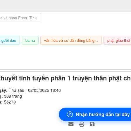
mục lục sách
người dao
ba na
văn hóa và cư dân đồng bằng...
phật giáo thời
6/08/2026, 06:20
thuyết tinh tuyển phần 1 truyện thần phật ch
gày:
Thứ sáu - 02/05/2025 18:46
g:
309 trang
h:
S5270
Nhận hướng dẫn tại đây