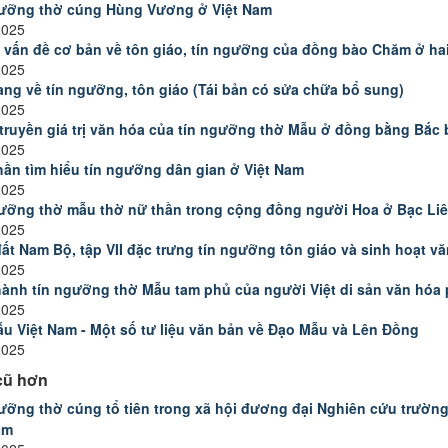
ưỡng thờ cúng Hùng Vương ở Việt Nam
2025
 vấn đề cơ bản về tôn giáo, tín ngưỡng của đồng bào Chăm ở ha
2025
ng về tín ngưỡng, tôn giáo (Tái bản có sửa chữa bổ sung)
2025
truyền giá trị văn hóa của tín ngưỡng thờ Mẫu ở đồng bằng Bắc 
2025
ần tìm hiểu tín ngưỡng dân gian ở Việt Nam
2025
ưỡng thờ mẫu thờ nữ thần trong cộng đồng người Hoa ở Bạc Li
2025
ất Nam Bộ, tập VII đặc trưng tín ngưỡng tôn giáo và sinh hoạt v
2025
ành tín ngưỡng thờ Mẫu tam phủ của người Việt di sản văn hóa ph
2025
u Việt Nam - Một số tư liệu văn bản về Đạo Mẫu và Lên Đồng
2025
cũ hơn
ưỡng thờ cúng tổ tiên trong xã hội đương đại Nghiên cứu trườ
am