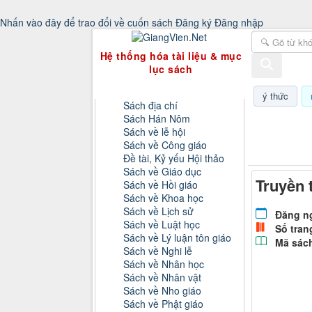
Nhấn vào đây để trao đổi về cuốn sách
Đăng ký
Đăng nhập
GiangVien.Net - Hệ thống hóa tài liệu & 
Hệ thống hóa tài liệu & mục
lục sách
Danh mục sách
ý thức
Sách địa chí
Sách Hán Nôm
Thứ năm, 0
Sách về lễ hội
Sách về Công giáo
Đề tài, Kỷ yếu Hội thảo
Sách về Giáo dục
Truyền 
Sách về Hồi giáo
Sách về Khoa học
Sách về Lịch sử
Đăng n
Sách về Luật học
Số tran
Sách về Lý luận tôn giáo
Mã sác
Sách về Nghi lễ
Sách về Nhân học
Sách về Nhân vật
Sách về Nho giáo
Sách về Phật giáo