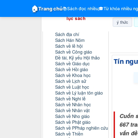
GiangVien.Net - Hệ thống hóa tài liệu &
🏠
Trang chủ
📚
Sách đọc nhiều
🎓
Từ khóa nhiều ng
Hệ thống hóa tài liệu & mục
lục sách
ý thức
Danh mục sách
Sách địa chí
Chủ nhật, 
Sách Hán Nôm
Sách về lễ hội
Sách về Công giáo
Đề tài, Kỷ yếu Hội thảo
Tín ng
Sách về Giáo dục
Sách về Hồi giáo
Sách về Khoa học
Sách về Lịch sử
Sách về Luật học
Sách về Lý luận tôn giáo
Sách về Nghi lễ
Sách về Nhân học
Sách về Nhân vật
Cuốn s
Sách về Nho giáo
Sách về Phật giáo
667 tr
Sách về PPháp nghiên cứu
vấn đề
Sách về Thiền