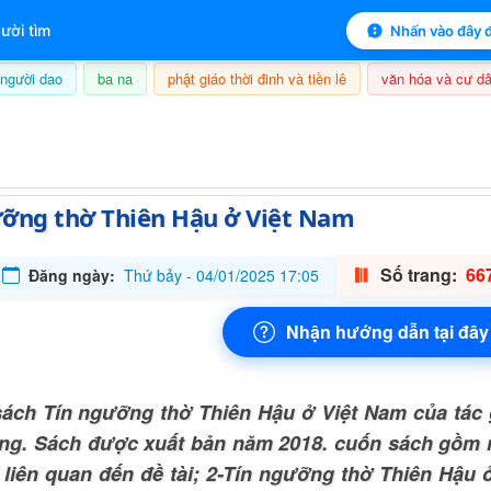
 mục lục sách
ười tìm
Nhấn vào đây đ
người dao
ba na
phật giáo thời đinh và tiền lê
văn hóa và cư dâ
09/08/2026, 16:49
ưỡng thờ Thiên Hậu ở Việt Nam
Số trang:
667
Đăng ngày:
Thứ bảy - 04/01/2025 17:05
Nhận hướng dẫn tại đây
ách Tín ngưỡng thờ Thiên Hậu ở Việt Nam của tác 
ang. Sách được xuất bản năm 2018. cuốn sách gồm
 liên quan đến đề tài; 2-Tín ngưỡng thờ Thiên Hậu