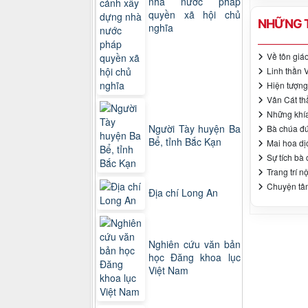
nhà nước pháp
quyền xã hội chủ
NHỮNG T
nghĩa
Về tôn giá
Linh thần 
Hiện tượng
Vân Cát th
Những khía 
Người Tày huyện Ba
Bà chúa đú
Bể, tỉnh Bắc Kạn
Mai hoa dị
Sự tích bà
Trang trí n
Chuyện tâm
Địa chí Long An
Nghiên cứu văn bản
học Đăng khoa lục
Việt Nam