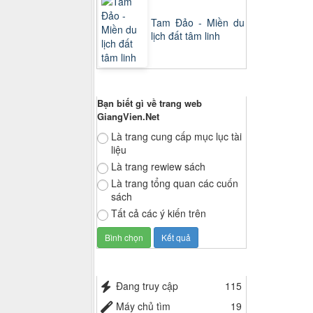
Tam Đảo - Miền du
lịch đất tâm linh
Thăm dò ý kiến
Bạn biết gì về trang web
GiangVien.Net
Là trang cung cấp mục lục tài
liệu
Là trang rewiew sách
Là trang tổng quan các cuốn
sách
Tất cả các ý kiến trên
Thống kê truy cập
Đang truy cập
115
Máy chủ tìm
19