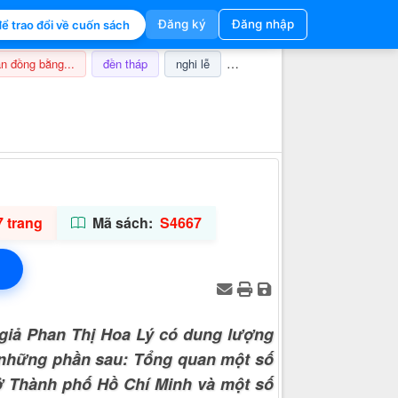
Đăng ký
Đăng nhập
ể trao đổi về cuốn sách
n đồng bằng...
đền tháp
nghi lễ
champa
thuế
ảnh hưở
Thông tin hỗ trợ
 trang
Mã sách:
S4667
giả Phan Thị Hoa Lý có dung lượng
 những phần sau: Tổng quan một số
 ở Thành phố Hồ Chí Minh và một số