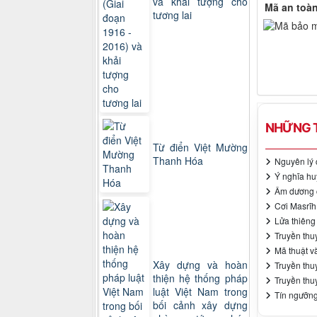
và khải tượng cho
Mã an toà
tương lai
NHỮNG T
Từ điển Việt Mường
Thanh Hóa
Nguyên lý 
Ý nghĩa hu
Âm dương c
Cơi Masrĩh
Lửa thiên
Truyền thuy
Mã thuật và
Xây dựng và hoàn
Truyền thuy
thiện hệ thống pháp
Truyền thu
luật Việt Nam trong
Tín ngưỡng
bối cảnh xây dựng