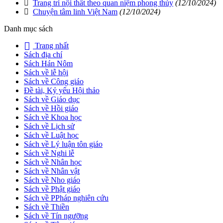
Trang trí nội thất theo quan niệm phong thủy
(12/10/2024)
Chuyện tâm linh Việt Nam
(12/10/2024)
Danh mục sách
Trang nhất
Sách địa chí
Sách Hán Nôm
Sách về lễ hội
Sách về Công giáo
Đề tài, Kỷ yếu Hội thảo
Sách về Giáo dục
Sách về Hồi giáo
Sách về Khoa học
Sách về Lịch sử
Sách về Luật học
Sách về Lý luận tôn giáo
Sách về Nghi lễ
Sách về Nhân học
Sách về Nhân vật
Sách về Nho giáo
Sách về Phật giáo
Sách về PPháp nghiên cứu
Sách về Thiền
Sách về Tín ngưỡng