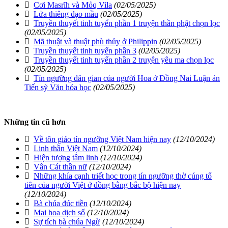
Cơi Masrĩh và Mỏq Vila
(02/05/2025)
Lửa thiêng đạo mầu
(02/05/2025)
Truyền thuyết tinh tuyển phần 1 truyện thần phật chọn lọc
(02/05/2025)
Mã thuật và thuật phù thủy ở Philippin
(02/05/2025)
Truyền thuyết tinh tuyển phần 3
(02/05/2025)
Truyền thuyết tinh tuyển phần 2 truyện yêu ma chọn lọc
(02/05/2025)
Tín ngưỡng dân gian của người Hoa ở Đồng Nai Luận án
Tiến sỹ Văn hóa học
(02/05/2025)
Những tin cũ hơn
Về tôn giáo tín ngưỡng Việt Nam hiện nay
(12/10/2024)
Linh thần Việt Nam
(12/10/2024)
Hiện tượng tâm linh
(12/10/2024)
Vân Cát thần nữ
(12/10/2024)
Những khía cạnh triết học trong tín ngưỡng thờ cúng tổ
tiên của người Việt ở đồng bằng bắc bộ hiện nay
(12/10/2024)
Bà chúa đúc tiền
(12/10/2024)
Mai hoa dịch số
(12/10/2024)
Sự tích bà chúa Ngừ
(12/10/2024)