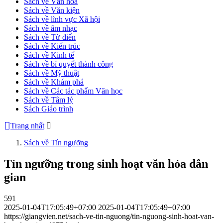
Sách về Văn hóa
Sách về Văn kiện
Sách về lĩnh vực Xã hội
Sách về âm nhạc
Sách về Từ điển
Sách về Kiến trúc
Sách về Kinh tế
Sách về bí quyết thành công
Sách về Mỹ thuật
Sách về Khám phá
Sách về Các tác phẩm Văn học
Sách về Tâm lý
Sách Giáo trình
Trang nhất
Sách về Tín ngưỡng
Tín ngưỡng trong sinh hoạt văn hóa dân
gian
591
2025-01-04T17:05:49+07:00
2025-01-04T17:05:49+07:00
https://giangvien.net/sach-ve-tin-nguong/tin-nguong-sinh-hoat-van-