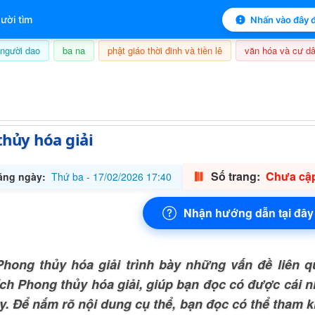
 mục lục sách
ười tìm
Nhấn vào đây đ
người dao
ba na
phật giáo thời đinh và tiền lê
văn hóa và cư dâ
6/08/2026, 13:05
hủy hóa giải
Số trang:
Chưa cập
ăng ngày:
Thứ ba - 17/02/2026 17:40
Nhận hướng dẫn tại đây
hong thủy hóa giải trình bày những vấn đề liên q
ích Phong thủy hóa giải, giúp bạn đọc có được cái n
y. Để nắm rõ nội dung cụ thể, bạn đọc có thể tham k