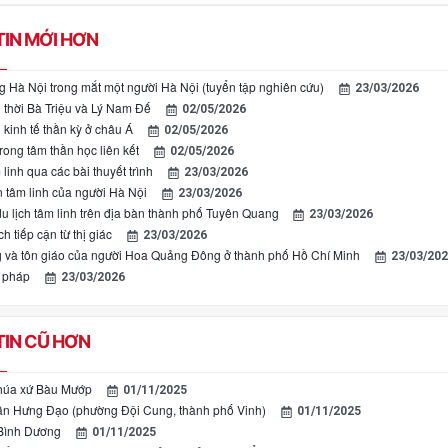
IN MỚI HƠN
 Hà Nội trong mắt một người Hà Nội (tuyển tập nghiên cứu)
23/03/2026
n thời Bà Triệu và Lý Nam Đế
02/05/2026
kinh tế thần kỳ ở châu Á
02/05/2026
rong tâm thần học liên kết
02/05/2026
 linh qua các bài thuyết trình
23/03/2026
 tâm linh của người Hà Nội
23/03/2026
 du lịch tâm linh trên địa bàn thành phố Tuyên Quang
23/03/2026
h tiếp cận từ thị giác
23/03/2026
 và tôn giáo của người Hoa Quảng Đông ở thành phố Hồ Chí Minh
23/03/20
g pháp
23/03/2026
IN CŨ HƠN
húa xứ Bàu Mướp
01/11/2025
ần Hưng Đạo (phường Đội Cung, thành phố Vinh)
01/11/2025
 Bình Dương
01/11/2025