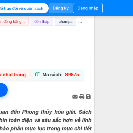
Đăng ký
Đăng nhập
ể trao đổi về cuốn sách
n đồng bằng...
đền tháp
champa
nghi lễ
thuế
ảnh hưở
Thông tin hỗ trợ
 nhật trang
Mã sách:
S9875
uan đến Phong thủy hóa giải. Sách
hìn toàn diện và sâu sắc hơn về lĩnh
hảo phần mục lục trong mục chi tiết