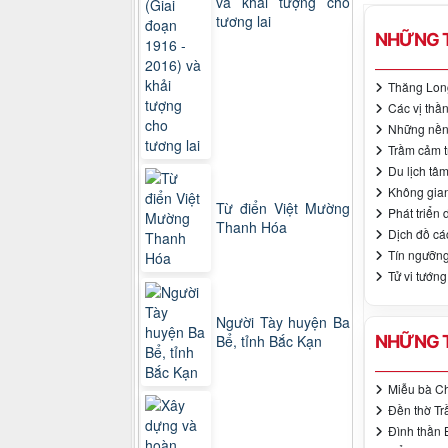
và khải tượng cho
tương lai
NHỮNG T
Thăng Long
Các vị thầ
Những nền 
Trầm cảm t
Du lịch tâm
Không gian
Từ điển Việt Mường
Phát triển
Thanh Hóa
Dịch đồ các
Tín ngưỡng
Tử vi tướn
Người Tày huyện Ba
NHỮNG T
Bể, tỉnh Bắc Kạn
Miễu bà C
Đền thờ Tr
Đình thần