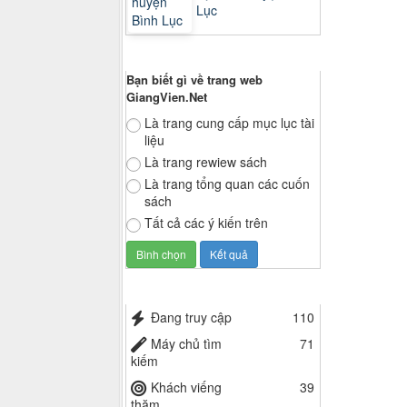
Lục
Thăm dò ý kiến
Bạn biết gì về trang web
GiangVien.Net
Là trang cung cấp mục lục tài
liệu
Là trang rewiew sách
Là trang tổng quan các cuốn
sách
Tất cả các ý kiến trên
Thống kê truy cập
Đang truy cập
110
Máy chủ tìm
71
kiếm
Khách viếng
39
thăm