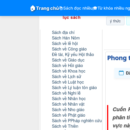
GiangVien.Net - Hệ thống hóa tài liệu &
🏠
Trang chủ
📚
Sách đọc nhiều
🎓
Từ khóa nhiều ng
Hệ thống hóa tài liệu & mục
lục sách
ý thức
Danh mục sách
Sách địa chí
Thứ năm, 0
Sách Hán Nôm
Sách về lễ hội
Sách về Công giáo
Đề tài, Kỷ yếu Hội thảo
Phong t
Sách về Giáo dục
Sách về Hồi giáo
Sách về Khoa học
Đ
Sách về Lịch sử
Sách về Luật học
Sách về Lý luận tôn giáo
Sách về Nghi lễ
Sách về Nhân học
Sách về Nhân vật
Cuốn P
Sách về Nho giáo
Sách về Phật giáo
phân t
Sách về PPháp nghiên cứu
vực nà
Sách về Thiền