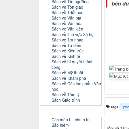
Sách về Tín ngưỡng
bên dư
Sách về Tôn giáo
Sách về Triết học
Sách về Văn bia
Sách về Văn hóa
Sách về Văn kiện
Sách về lĩnh vực Xã hội
Sách về âm nhạc
Sách về Từ điển
Sách về Kiến trúc
Sách về Kinh tế
Sách về bí quyết thành
công
Sách về Mỹ thuật
Sách về Khám phá
Sách về Các tác phẩm Văn
học
Sách về Tâm lý
Sách Giáo trình
Tags:
pho
Danh mục Tiểu luận, Đồ án
Các môn LL chính trị
Bảo hiểm
Tổng số điểm c