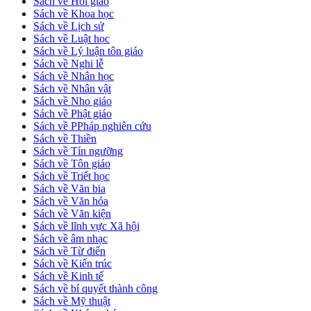
Sách về Hồi giáo
Sách về Khoa học
Sách về Lịch sử
Sách về Luật học
Sách về Lý luận tôn giáo
Sách về Nghi lễ
Sách về Nhân học
Sách về Nhân vật
Sách về Nho giáo
Sách về Phật giáo
Sách về PPháp nghiên cứu
Sách về Thiền
Sách về Tín ngưỡng
Sách về Tôn giáo
Sách về Triết học
Sách về Văn bia
Sách về Văn hóa
Sách về Văn kiện
Sách về lĩnh vực Xã hội
Sách về âm nhạc
Sách về Từ điển
Sách về Kiến trúc
Sách về Kinh tế
Sách về bí quyết thành công
Sách về Mỹ thuật