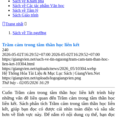
Sách về Khám phá
Sách về Các tác phẩm Văn học
Sách về Tâm lý
Sách Giáo trình
Trang nhất
Sách về Tín ngưỡng
Trầm cảm trong tâm thần học liên kết
240
2026-05-02T16:29:52+07:00
2026-05-02T16:29:52+07:00
https://giangvien.net/sach-ve-tin-nguong/tram-cam-tam-than-hoc-
lien-ket-10304.html
https://giangvien.net/uploads/news/2026_05/10304.webp
Hệ Thống Hóa Tài Liệu & Mục Lục Sách | GiangVien.Net
https://giangvien.net/uploads/logogiangvien.png
Thứ bảy - 02/05/2026 16:29
Cuốn Trầm cảm trong tâm thần học liên kết trình bày
những vấn đề liên quan đến Trầm cảm trong tâm thần học
liên kết. Sách phân tích Trầm cảm trong tâm thần học liên
kết, giúp bạn đọc có được cái nhìn toàn diện và sâu sắc
hơn về lĩnh vực này. Để nắm rõ nội dung cụ thể, bạn đọc