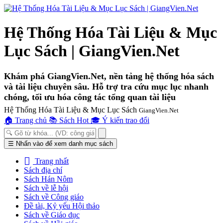
Hệ Thống Hóa Tài Liệu & Mục
Lục Sách | GiangVien.Net
Khám phá GiangVien.Net, nền tảng hệ thống hóa sách
và tài liệu chuyên sâu. Hỗ trợ tra cứu mục lục nhanh
chóng, tối ưu hóa công tác tổng quan tài liệu
Hệ Thống Hóa Tài Liệu & Mục Lục Sách
GiangVien.Net
🏠
Trang chủ
📚
Sách Hot
🎓
Ý kiến trao đổi
Toggle
☰
Nhấn vào để xem danh mục sách
navigation
Trang nhất
Sách địa chí
Sách Hán Nôm
Sách về lễ hội
Sách về Công giáo
Đề tài, Kỷ yếu Hội thảo
Sách về Giáo dục