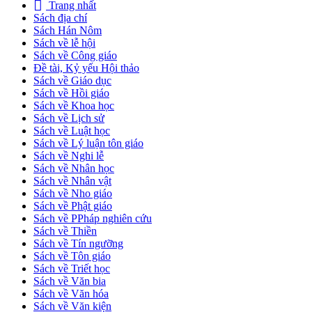
Trang nhất
Sách địa chí
Sách Hán Nôm
Sách về lễ hội
Sách về Công giáo
Đề tài, Kỷ yếu Hội thảo
Sách về Giáo dục
Sách về Hồi giáo
Sách về Khoa học
Sách về Lịch sử
Sách về Luật học
Sách về Lý luận tôn giáo
Sách về Nghi lễ
Sách về Nhân học
Sách về Nhân vật
Sách về Nho giáo
Sách về Phật giáo
Sách về PPháp nghiên cứu
Sách về Thiền
Sách về Tín ngưỡng
Sách về Tôn giáo
Sách về Triết học
Sách về Văn bia
Sách về Văn hóa
Sách về Văn kiện