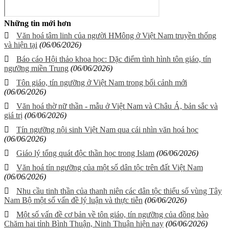
Những tin mới hơn
Văn hoá tâm linh của người HMông ở Việt Nam truyền thống
và hiện tại
(06/06/2026)
Báo cáo Hội thảo khoa học: Dặc điểm tình hình tôn giáo, tín
ngưỡng miền Trung
(06/06/2026)
Tôn giáo, tín ngưỡng ở Việt Nam trong bối cảnh mới
(06/06/2026)
Văn hoá thờ nữ thần - mẫu ở Việt Nam và Châu Á, bản sắc và
giá trị
(06/06/2026)
Tín ngưỡng nội sinh Việt Nam qua cái nhìn văn hoá học
(06/06/2026)
Giáo lý tổng quát độc thần học trong Islam
(06/06/2026)
Văn hoá tín ngưỡng của một số dân tộc trên đất Việt Nam
(06/06/2026)
Nhu cầu tinh thần của thanh niên các dân tộc thiểu số vùng Tây
Nam Bộ một số vấn đề lý luận và thực tiễn
(06/06/2026)
Một số vấn đề cơ bản về tôn giáo, tín ngưỡng của đồng bào
Chăm hai tỉnh Bình Thuận, Ninh Thuận hiện nay
(06/06/2026)