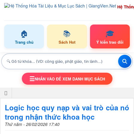
Hệ Thốn
🏠
📚
🎓
Trang chủ
Sách Hot
Ý kiến trao đổi
☰
NHẤN VÀO ĐỂ XEM DANH MỤC SÁCH
TOGGLE NAVIGATION
Logic học quy nạp và vai trò của nó
trong nhận thức khoa học
Thứ năm - 26/02/2026 17:40