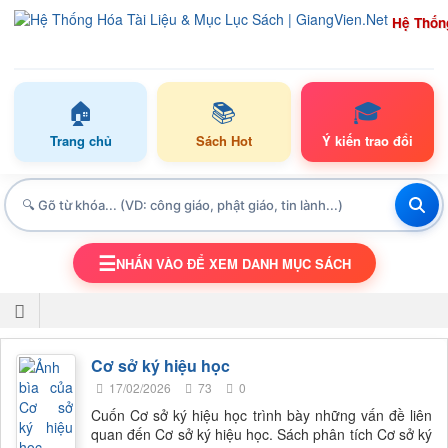
Hệ Thốn
🏠
📚
🎓
Trang chủ
Sách Hot
Ý kiến trao đổi
☰
NHẤN VÀO ĐỂ XEM DANH MỤC SÁCH
TOGGLE NAVIGATION
Cơ sở ký hiệu học
17/02/2026
73
0
Cuốn Cơ sở ký hiệu học trình bày những vấn đề liên
quan đến Cơ sở ký hiệu học. Sách phân tích Cơ sở ký