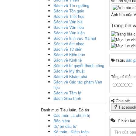
về lĩnh vực n
Sách về Tín ngưỡng
Sách về Tôn giáo
Ảnh bìa của V
Sách về Triết học
Sách về Văn bia
Trang bìa v
Sách về Văn hóa
Sách về Văn kiện
Sách về lĩnh vực Xã hội
Sách về âm nhạc
Sách về Từ điển
Sách về Kiến trúc
Sách về Kinh tế
Tags:
dân g
Sách về bí quyết thành công
Sách về Mỹ thuật
Sách về Khám phá
Tổng số điểm củ
Sách về Các tác phẩm Văn
học
Sách về Tâm lý
Sách Giáo trình
Chia sẻ:
Faceboo
Danh mục Tiểu luận, Đồ án
Các môn LL chính trị
Ý kiến bạn
Bảo hiểm
Dự án đầu tư
Kế toán - Kiểm toán