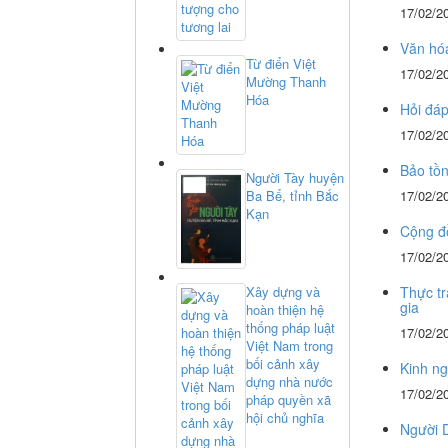
17/02/2
Văn hóa
Từ điển Việt
17/02/2
Mường Thanh
Hóa
Hỏi đáp
17/02/2
Bảo tồn
Người Tày huyện
Ba Bể, tỉnh Bắc
17/02/2
Kạn
Cộng đồ
17/02/2
Xây dựng và
Thực tr
gia
hoàn thiện hệ
thống pháp luật
17/02/2
Việt Nam trong
bối cảnh xây
Kinh ng
dựng nhà nước
17/02/2
pháp quyền xã
hội chủ nghĩa
Người 