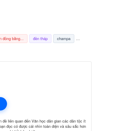
n đồng bằng...
đền tháp
champa
nghi lễ
thuế
ảnh hưở
 đề liên quan đến Văn học dân gian các dân tộc ít
bạn đọc có được cái nhìn toàn diện và sâu sắc hơn