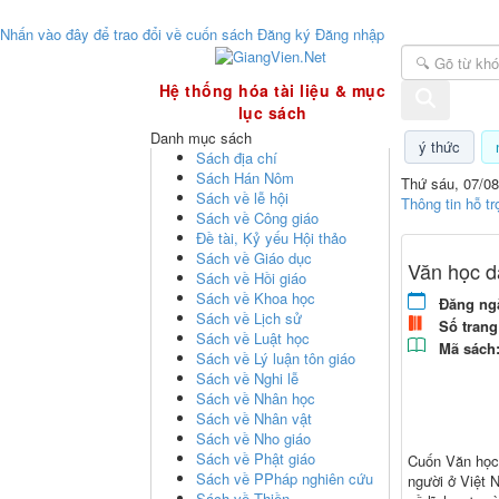
Nhấn vào đây để trao đổi về cuốn sách
Đăng ký
Đăng nhập
GiangVien.Net - Hệ thống hóa tài liệu & mục
Hệ thống hóa tài liệu & mục
lục sách
Danh mục sách
ý thức
Sách địa chí
Sách Hán Nôm
Thứ sáu, 07/08
Sách về lễ hội
Thông tin hỗ tr
Sách về Công giáo
Đề tài, Kỷ yếu Hội thảo
Sách về Giáo dục
Văn học d
Sách về Hồi giáo
Sách về Khoa học
Đăng ng
Sách về Lịch sử
Số trang
Sách về Luật học
Mã sách
Sách về Lý luận tôn giáo
Sách về Nghi lễ
Sách về Nhân học
Sách về Nhân vật
Sách về Nho giáo
Sách về Phật giáo
Cuốn Văn học 
Sách về PPháp nghiên cứu
người ở Việt 
Sách về Thiền