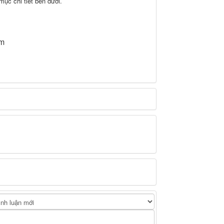
ục chi tiết bên dưới.
am