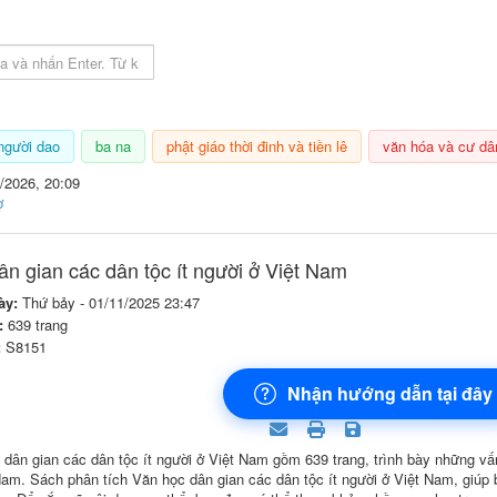
 lục sách
người dao
ba na
phật giáo thời đinh và tiền lê
văn hóa và cư dâ
/2026, 20:09
ợ
ân gian các dân tộc ít người ở Việt Nam
ày:
Thứ bảy - 01/11/2025 23:47
:
639 trang
:
S8151
Nhận hướng dẫn tại đây
dân gian các dân tộc ít người ở Việt Nam gồm 639 trang, trình bày những vấn
Nam. Sách phân tích Văn học dân gian các dân tộc ít người ở Việt Nam, giúp 