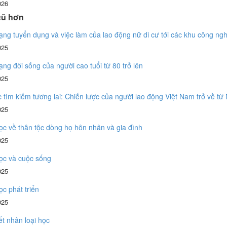
026
cũ hơn
ạng tuyển dụng và việc làm của lao động nữ di cư tới các khu công ng
025
ạng đời sống của người cao tuổi từ 80 trở lên
025
c tìm kiếm tương lai: Chiến lược của người lao động Việt Nam trở về từ
025
c về thân tộc dòng họ hôn nhân và gia đình
025
ọc và cuộc sống
025
c phát triển
025
ết nhân loại học