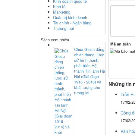
Kinh doanh quốc tế
Kinh tế
Marketing
Quản trị kinh doanh
Tài chính - Ngân hàng
Thương mại
Sách xem nhiều
Mã an toàn
Chúa Giesu đấng
chiến thắng, lược
sử hình thành,
phát triển Hội
thánh Tin lành Hà
Nội (Giai đoạn
1916 - 2016) và
Những tin 
khải tượng cho
tương lai
Trần H
17/02/2
Cộng đồ
17/02/2
Văn hó