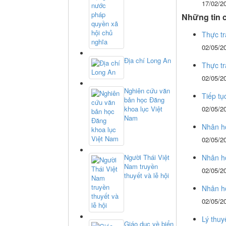
17/02/2
Những tin 
Thực tr
02/05/2
Địa chí Long An
Thực tr
02/05/2
Nghiên cứu văn
Tiếp tụ
bản học Đăng
khoa lục Việt
02/05/2
Nam
Nhân họ
02/05/2
Người Thái Việt
Nhân h
Nam truyền
02/05/2
thuyết và lễ hội
Nhân họ
02/05/2
Lý thuy
Giáo dục về biển