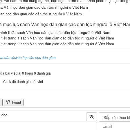
ày. Để nắm rõ nội dung cụ thể, bạn đọc có thể tham khảo phần mục lục trong m
ăn học dân gian các dân tộc ít người ở Việt Nam
à mục lục sách Văn học dân gian các dân tộc ít người ở Việt N
ian
dân tộc
văn học
văn học dân gian
a bài viết là: 0 trong 0 đánh giá
Click để đánh giá bài viết
k
Tweet
 đọc