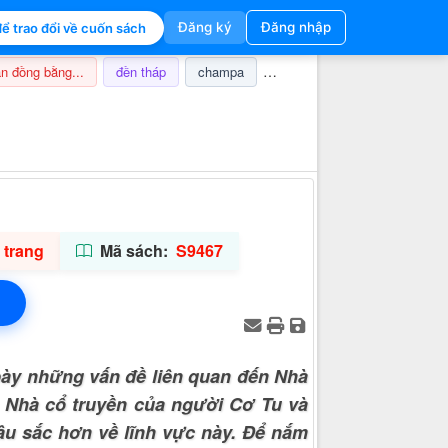
Đăng ký
Đăng nhập
ể trao đổi về cuốn sách
n đồng bằng...
đền tháp
champa
nghi lễ
thuế
ảnh hưở
Thông tin hỗ trợ
 trang
Mã sách:
S9467
bày những vấn đề liên quan đến Nhà
h Nhà cổ truyền của người Cơ Tu và
âu sắc hơn về lĩnh vực này. Để nắm