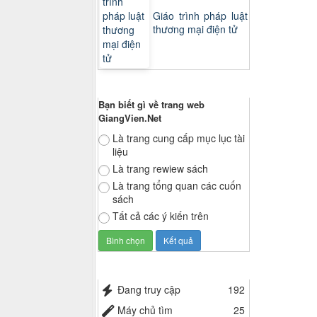
Giáo trình pháp luật
thương mại điện tử
Thăm dò ý kiến
Bạn biết gì về trang web
GiangVien.Net
Là trang cung cấp mục lục tài
liệu
Là trang rewiew sách
Là trang tổng quan các cuốn
sách
Tất cả các ý kiến trên
Thống kê truy cập
Đang truy cập
192
Máy chủ tìm
25