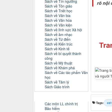
Sách về Tín ngưỡng
rõ nội
Sách về Tôn giáo
Sách về Triết học
Sách về Văn bia
Sách về Văn hóa
Sách về Văn kiện
Sách về lĩnh vực Xã hội
Sách về âm nhạc
Sách về Từ điển
Tra
Sách về Kiến trúc
Sách về Kinh tế
Sách về bí quyết thành
công
Sách về Mỹ thuật
Sách về Khám phá
Sách về Các tác phẩm Văn
học
Sách về Tâm lý
Sách Giáo trình
Danh mục Tiểu luận, Đồ án
Tags:
cơ 
Các môn LL chính trị
Bảo hiểm