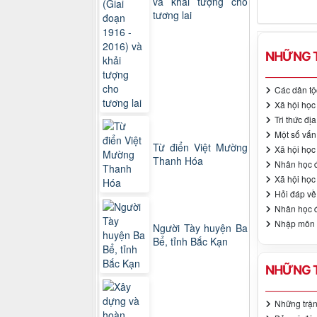
và khải tượng cho
tương lai
NHỮNG T
Các dân tộ
Xã hội họ
Tri thức đ
Một số vấn 
Từ điển Việt Mường
Xã hội học 
Thanh Hóa
Nhân học đ
Xã hội họ
Hỏi đáp về
Nhân học 
Nhập môn X
Người Tày huyện Ba
Bể, tỉnh Bắc Kạn
NHỮNG T
Những trận