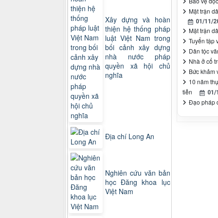
Bảo vệ độc
Mặt trận d
Xây dựng và hoàn
01/11/2
thiện hệ thống pháp
Mặt trận d
luật Việt Nam trong
Tuyển tập 
bối cảnh xây dựng
Dân tộc vă
nhà nước pháp
Nhà ở cổ t
quyền xã hội chủ
Bức khảm v
nghĩa
10 năm thự
tiễn
01/
Đạo pháp d
Địa chí Long An
Nghiên cứu văn bản
học Đăng khoa lục
Việt Nam