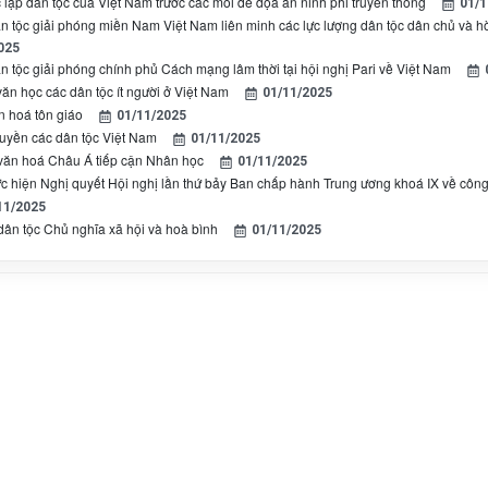
 lập dân tộc của Việt Nam trước các mối đe dọa an ninh phi truyền thống
01/1
ân tộc giải phóng miền Nam Việt Nam liên minh các lực lượng dân tộc dân chủ và h
025
ân tộc giải phóng chính phủ Cách mạng lâm thời tại hội nghị Pari về Việt Nam
văn học các dân tộc ít người ở Việt Nam
01/11/2025
n hoá tôn giáo
01/11/2025
ruyền các dân tộc Việt Nam
01/11/2025
ăn hoá Châu Á tiếp cận Nhân học
01/11/2025
c hiện Nghị quyết Hội nghị lần thứ bảy Ban chấp hành Trung ương khoá IX về công t
11/2025
ân tộc Chủ nghĩa xã hội và hoà bình
01/11/2025