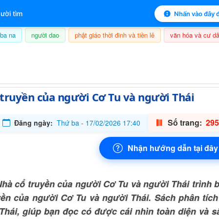
 mục lục sách
ười tìm
Nhấn vào đây đ
ba na
người dao
phật giáo thời đinh và tiền lê
văn hóa và cư dâ
09/08/2026, 01:33
truyền của người Cơ Tu và người Thái
Số trang:
295
Đăng ngày:
Thứ ba - 17/02/2026 17:40
Nhận hướng dẫn tại đây
hà cổ truyền của người Cơ Tu và người Thái trình 
yền của người Cơ Tu và người Thái. Sách phân tíc
Thái, giúp bạn đọc có được cái nhìn toàn diện và s