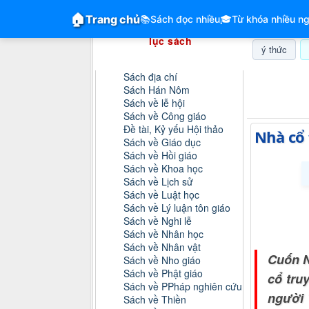
GiangVien.Net - Hệ thống hóa tài liệu &
🏠
Trang chủ
📚
Sách đọc nhiều
🎓
Từ khóa nhiều ng
Hệ thống hóa tài liệu & mục
lục sách
ý thức
Danh mục sách
Sách địa chí
Chủ nhật, 
Sách Hán Nôm
Sách về lễ hội
Sách về Công giáo
Đề tài, Kỷ yếu Hội thảo
Nhà cổ 
Sách về Giáo dục
Sách về Hồi giáo
Sách về Khoa học
Sách về Lịch sử
Sách về Luật học
Sách về Lý luận tôn giáo
Sách về Nghi lễ
Sách về Nhân học
Sách về Nhân vật
Cuốn N
Sách về Nho giáo
Sách về Phật giáo
cổ tru
Sách về PPháp nghiên cứu
người 
Sách về Thiền