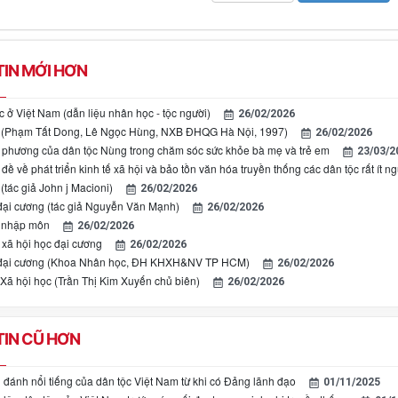
IN MỚI HƠN
c ở Việt Nam (dẫn liệu nhân học - tộc người)
26/02/2026
c (Phạm Tất Dong, Lê Ngọc Hùng, NXB ĐHQG Hà Nội, 1997)
26/02/2026
ịa phương của dân tộc Nùng trong chăm sóc sức khỏe bà mẹ và trẻ em
23/03/2
đề về phát triển kinh tế xã hội và bảo tồn văn hóa truyền thống các dân tộc rất ít 
(tác giả John j Macioni)
26/02/2026
ại cương (tác giả Nguyễn Văn Mạnh)
26/02/2026
c nhập môn
26/02/2026
 xã hội học đại cương
26/02/2026
đại cương (Khoa Nhân học, ĐH KHXH&NV TP HCM)
26/02/2026
ã hội học (Trần Thị Kim Xuyến chủ biên)
26/02/2026
IN CŨ HƠN
 đánh nổi tiếng của dân tộc Việt Nam từ khi có Đảng lãnh đạo
01/11/2025