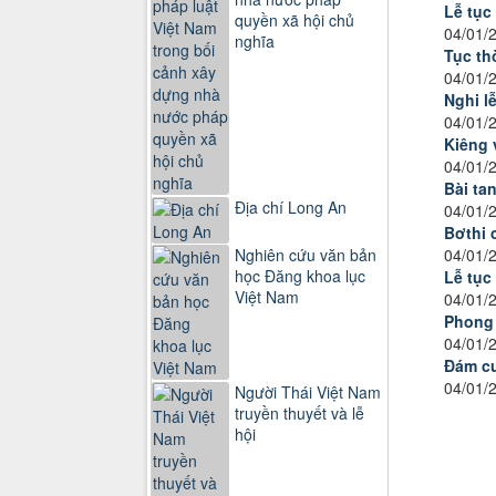
Lễ tục
quyền xã hội chủ
04/01/
nghĩa
Tục th
04/01/
Nghi lễ
04/01/
Kiêng 
04/01/
Bài ta
Địa chí Long An
04/01/
Bơthi 
04/01/
Nghiên cứu văn bản
học Đăng khoa lục
Lễ tục
Việt Nam
04/01/
Phong 
04/01/
Đám cư
04/01/
Người Thái Việt Nam
truyền thuyết và lễ
hội