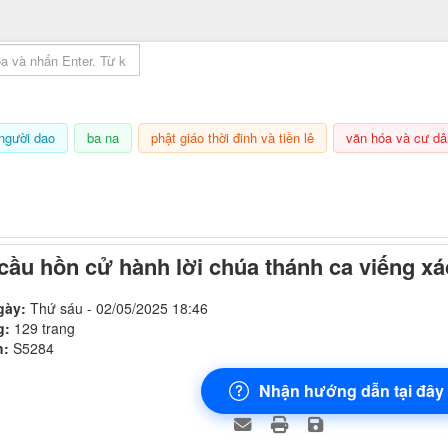
mục lục sách
người dao
ba na
phật giáo thời đinh và tiền lê
văn hóa và cư dâ
7/08/2026, 03:29
 cầu hồn cử hành lời chúa thánh ca viếng xá
gày:
Thứ sáu - 02/05/2025 18:46
g:
129 trang
h:
S5284
Nhận hướng dẫn tại đây