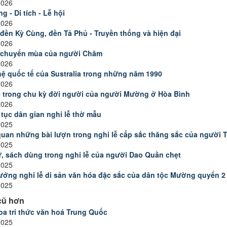
2026
g - Di tích - Lễ hội
2026
 đền Kỳ Cùng, đền Tả Phủ - Truyền thống và hiện đại
2026
 chuyển mùa của người Chăm
2026
ệ quốc tế của Sustralia trong những năm 1990
2026
ễ trong chu kỳ đời người của người Mường ở Hòa Bình
2026
tục dân gian nghi lễ thờ mẫu
2025
uan những bài lượn trong nghi lễ cấp sắc thăng sắc của người 
2025
ư, sách dùng trong nghi lễ của người Dao Quần chẹt
2025
ướng nghi lễ di sản văn hóa đặc sắc của dân tộc Mường quyển 2
2025
cũ hơn
oa tri thức văn hoá Trung Quốc
2025