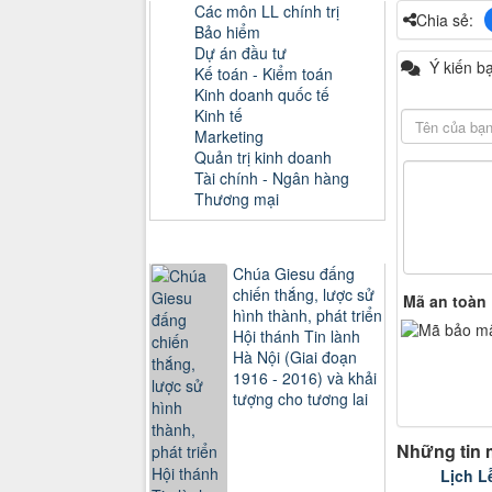
Các môn LL chính trị
Chia sẻ:
Bảo hiểm
Dự án đầu tư
Ý kiến b
Kế toán - Kiểm toán
Kinh doanh quốc tế
Kinh tế
Marketing
Quản trị kinh doanh
Tài chính - Ngân hàng
Thương mại
Sách xem nhiều
Chúa Giesu đấng
chiến thắng, lược sử
Mã an toàn
hình thành, phát triển
Hội thánh Tin lành
Hà Nội (Giai đoạn
1916 - 2016) và khải
tượng cho tương lai
Những tin 
Lịch L