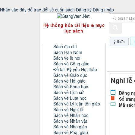
Nhấn vào đây để trao đổi về cuốn sách
Đăng ký
Đăng nhập
GiangVien.Net - Hệ thống hóa tài liệu & 
Hệ thống hóa tài liệu & mục
lục sách
Danh mục sách
ý thức
Sách địa chí
Sách Hán Nôm
Thứ sáu, 0
Sách về lễ hội
Sách về Công giáo
Đề tài, Kỷ yếu Hội thảo
Sách về Giáo dục
Nghi lễ
Sách về Hồi giáo
Sách về Khoa học
Sách về Lịch sử
Đăng n
Sách về Luật học
Số tran
Sách về Lý luận tôn giáo
Mã sác
Sách về Nghi lễ
Sách về Nhân học
Sách về Nhân vật
Sách về Nho giáo
Sách về Phật giáo