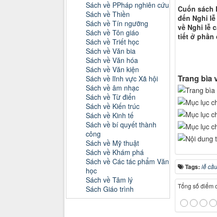
Sách về PPháp nghiên cứu
Cuốn sách N
Sách về Thiền
đến Nghi lễ
Sách về Tín ngưỡng
về Nghi lễ 
Sách về Tôn giáo
tiết ở phần
Sách về Triết học
Sách về Văn bia
Sách về Văn hóa
Sách về Văn kiện
Trang bìa 
Sách về lĩnh vực Xã hội
Sách về âm nhạc
Sách về Từ điển
Sách về Kiến trúc
Sách về Kinh tế
Sách về bí quyết thành
công
Sách về Mỹ thuật
Sách về Khám phá
Sách về Các tác phẩm Văn
Tags:
lễ cầ
học
Sách về Tâm lý
Tổng số điểm củ
Sách Giáo trình
Danh mục Tiểu luận, Đồ án