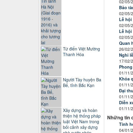
02/05/
Bảo tàn
02/05/
Lễ hội
02/05/
Lễ hội
02/05/
Quan h
Từ điển Việt Mường
26/02/
Thanh Hóa
Nghi l
17/02/
Phong 
01/11/
Khỏa q
Người Tày huyện Ba
01/11/
Bể, tỉnh Bắc Kạn
Đại th
01/11/
Diễn x
01/11/
Xây dựng và hoàn
thiện hệ thống pháp
Những tin 
luật Việt Nam trong
Tinh h
bối cảnh xây dựng
04/01/
nhà nước pháp