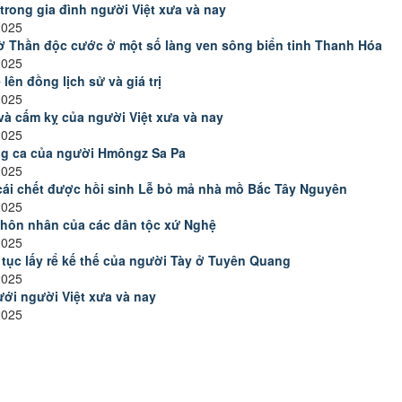
 trong gia đình người Việt xưa và nay
2025
ờ Thần độc cước ở một số làng ven sông biển tinh Thanh Hóa
2025
 lên đồng lịch sử và giá trị
2025
và cấm kỵ của người Việt xưa và nay
2025
ng ca của người Hmôngz Sa Pa
2025
cái chết được hồi sinh Lễ bỏ mả nhà mồ Bắc Tây Nguyên
2025
 hôn nhân của các dân tộc xứ Nghệ
2025
tục lấy rể kế thế của người Tày ở Tuyên Quang
2025
ới người Việt xưa và nay
2025