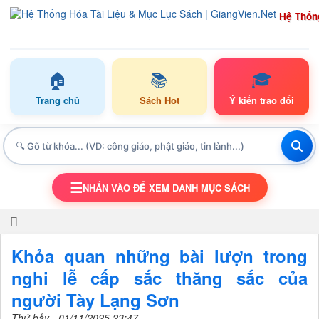
Hệ Thốn
🏠
📚
🎓
Trang chủ
Sách Hot
Ý kiến trao đổi
☰
NHẤN VÀO ĐỂ XEM DANH MỤC SÁCH
TOGGLE NAVIGATION
Khỏa quan những bài lượn trong
nghi lễ cấp sắc thăng sắc của
người Tày Lạng Sơn
Thứ bảy - 01/11/2025 23:47