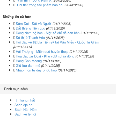
Văn minh Đông Nam Á
(26/02/2026)
Chi tiết trong tác phẩm báo chí
(26/02/2026)
Những tin cũ hơn
Đầm Dơi - Đất và Người
(01/11/2025)
Đất thiêng Tiên Lục
(01/11/2025)
Đông Nam bộ học - Một số chỉ đề căn bản
(01/11/2025)
Đô thị ở Thanh Hóa
(01/11/2025)
Hỏi đáp về 82 bia Tiến sỹ tại Văn Miếu - Quốc Tử Giám
(01/11/2025)
Hải Thượng - Miền quê huyền thoại
(01/11/2025)
Hoa đẹp xứ Đoài - Khu vườn phía đông
(01/11/2025)
Hang Con Moong
(01/11/2025)
Giữ lửa đam mê
(01/11/2025)
Nhập môn tư duy phức hợp
(01/11/2025)
Danh mục sách
Trang nhất
Sách địa chí
Sách Hán Nôm
Sách về lễ hội