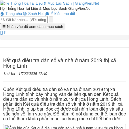
Hệ Thống Hóa Tài Liệu & Mục Lục Sách
GiangVien.Net
🏠
Trang chủ
📚
Sách Hot
🎓
Ý kiến trao đổi
Toggle
☰
Nhấn vào để xem danh mục sách
navigation
Kết quả điều tra dân số và nhà ở năm 2019 thị xã
Hồng Lĩnh
Thứ ba - 17/02/2026 17:40
Cuốn Kết quả điều tra dân số và nhà ở năm 2019 thị xã
Hồng Lĩnh trình bày những vấn đề liên quan đến Kết quả
điều tra dân số và nhà ở năm 2019 thị xã Hồng Lĩnh. Sách
phân tích Kết quả điều tra dân số và nhà ở năm 2019 thị xã
Hồng Lĩnh, giúp bạn đọc có được cái nhìn toàn diện và sâu
sắc hơn về lĩnh vực này. Để nắm rõ nội dung cụ thể, bạn đọc
có thể tham khảo phần mục lục trong mục chi tiết bên dưới.