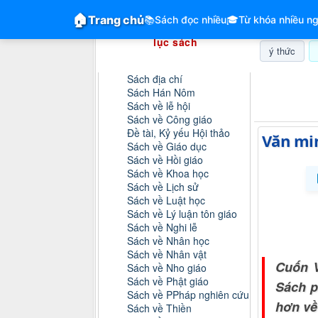
GiangVien.Net - Hệ thống hóa tài liệu &
🏠
Trang chủ
📚
Sách đọc nhiều
🎓
Từ khóa nhiều ng
Hệ thống hóa tài liệu & mục
lục sách
ý thức
Danh mục sách
Sách địa chí
Chủ nhật, 
Sách Hán Nôm
Sách về lễ hội
Sách về Công giáo
Đề tài, Kỷ yếu Hội thảo
Văn mi
Sách về Giáo dục
Sách về Hồi giáo
Sách về Khoa học
Sách về Lịch sử
Sách về Luật học
Sách về Lý luận tôn giáo
Sách về Nghi lễ
Sách về Nhân học
Sách về Nhân vật
Cuốn V
Sách về Nho giáo
Sách về Phật giáo
Sách p
Sách về PPháp nghiên cứu
hơn về
Sách về Thiền