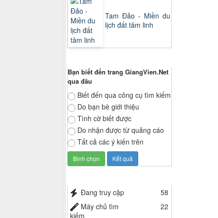
Tam Đảo - Miền du
lịch đất tâm linh
Thăm dò ý kiến
Bạn biết đến trang GiangVien.Net
qua đâu
Biết đến qua công cụ tìm kiếm
Do bạn bè giới thiệu
Tình cờ biết được
Do nhận được từ quảng cáo
Tất cả các ý kiến trên
Thống kê truy cập
Đang truy cập
58
Máy chủ tìm
22
kiếm