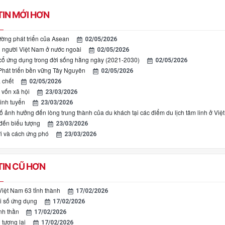
IN MỚI HƠN
ờng phát triển của Asean
02/05/2026
người Việt Nam ở nước ngoài
02/05/2026
cổ ứng dụng trong đời sống hằng ngày (2021-2030)
02/05/2026
Phát triển bền vững Tây Nguyên
02/05/2026
 chết
02/05/2026
 vốn xã hội
23/03/2026
tinh tuyển
23/03/2026
ố ảnh hưởng đến lòng trung thành của du khách tại các điểm du lịch tâm linh ở Vi
 đến biểu tượng
23/03/2026
ới và cách ứng phó
23/03/2026
IN CŨ HƠN
iệt Nam 63 tỉnh thành
17/02/2026
i số ứng dụng
17/02/2026
inh thần
17/02/2026
tương lai
17/02/2026