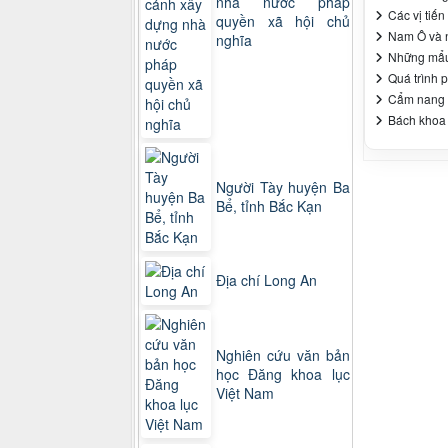
nhà nước pháp
Các vị tiế
quyền xã hội chủ
Nam Ô và 
nghĩa
Những mẩu 
Quá trình 
Cẩm nang 
Bách khoa 
Người Tày huyện Ba
Bể, tỉnh Bắc Kạn
Địa chí Long An
Nghiên cứu văn bản
học Đăng khoa lục
Việt Nam