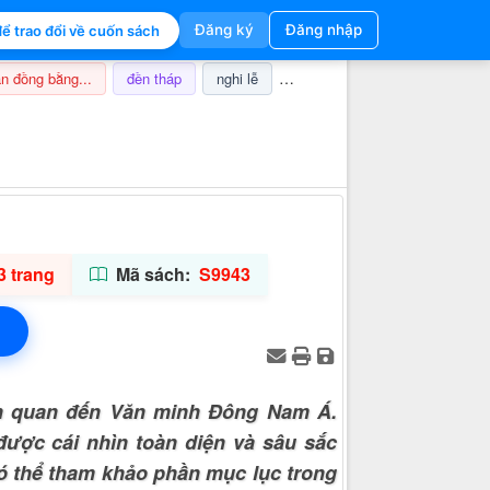
Đăng ký
Đăng nhập
ể trao đổi về cuốn sách
n đồng bằng...
đền tháp
nghi lễ
champa
thuế
ảnh hưở
Thông tin hỗ trợ
3 trang
Mã sách:
S9943
n quan đến Văn minh Đông Nam Á.
ược cái nhìn toàn diện và sâu sắc
có thể tham khảo phần mục lục trong