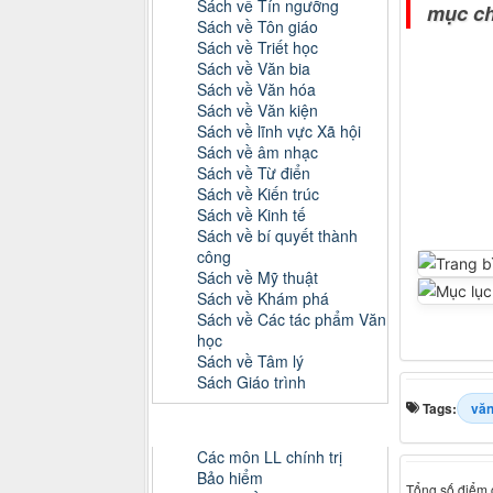
Sách về Tín ngưỡng
mục chi
Sách về Tôn giáo
Sách về Triết học
Sách về Văn bia
Sách về Văn hóa
Sách về Văn kiện
Sách về lĩnh vực Xã hội
Sách về âm nhạc
Sách về Từ điển
Sách về Kiến trúc
Sách về Kinh tế
Sách về bí quyết thành
công
Sách về Mỹ thuật
Sách về Khám phá
Sách về Các tác phẩm Văn
học
Sách về Tâm lý
Sách Giáo trình
Tags:
văn
Danh mục Tiểu luận, Đồ án
Các môn LL chính trị
Bảo hiểm
Tổng số điểm c