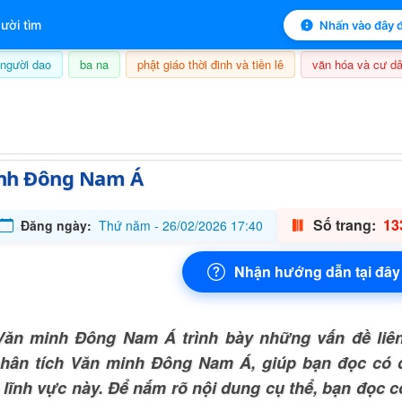
 mục lục sách
ười tìm
Nhấn vào đây đ
người dao
ba na
phật giáo thời đinh và tiền lê
văn hóa và cư dâ
09/08/2026, 15:44
nh Đông Nam Á
Số trang:
13
Đăng ngày:
Thứ năm - 26/02/2026 17:40
Nhận hướng dẫn tại đây
ăn minh Đông Nam Á trình bày những vấn đề liê
hân tích Văn minh Đông Nam Á, giúp bạn đọc có đ
 lĩnh vực này. Để nắm rõ nội dung cụ thể, bạn đọc 