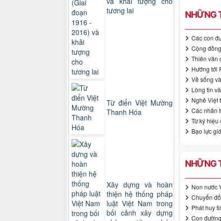
và khải tượng cho
tương lai
NHỮNG T
Các con đư
Cộng đồng 
Thiên văn 
Hướng tới 
Về sống và
Lòng tin và
Nghê Việt 
Từ điển Việt Mường
Các nhân t
Thanh Hóa
Từ ký hiệu
Bạo lực gi
NHỮNG T
Xây dựng và hoàn
Non nước V
thiện hệ thống pháp
Chuyển đổ
luật Việt Nam trong
Phát huy t
bối cảnh xây dựng
Con đường 