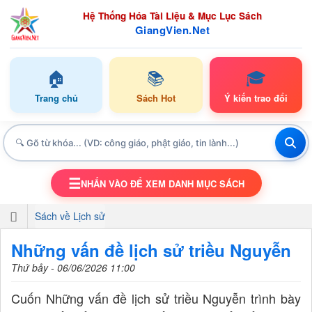
Hệ Thống Hóa Tài Liệu & Mục Lục Sách
GiangVien.Net
🏠
📚
🎓
Trang chủ
Sách Hot
Ý kiến trao đổi
☰
NHẤN VÀO ĐỂ XEM DANH MỤC SÁCH
TOGGLE NAVIGATION
Sách về Lịch sử
Những vấn đề lịch sử triều Nguyễn
Thứ bảy - 06/06/2026 11:00
Cuốn Những vấn đề lịch sử triều Nguyễn trình bày